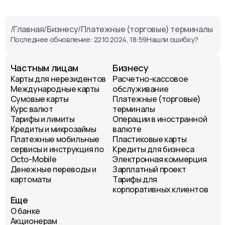
/
Главная
/
Бизнесу
/
Платежные (торговые) терминалы
Последнее обновление: 22.10.2024, 18:59
Нашли ошибку?
Частным лицам
Бизнесу
Карты для нерезидентов
Расчетно-кассовое
Международные карты
обслуживание
Сумовые карты
Платежные (торговые)
Курс валют
терминалы
Тарифы и лимиты
Операции в иностранной
Кредиты и микрозаймы
валюте
Платежные мобильные
Пластиковые карты
сервисы и инструкция по
Кредиты для бизнеса
Octo-Mobile
Электронная коммерция
Денежные переводы и
Зарплатный проект
картоматы
Тарифы для
корпоративных клиентов
Еще
О банке
Акционерам