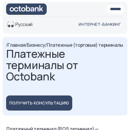
Русский
ИНТЕРНЕТ-БАНКИНГ
Вид
/
Главная
/
Бизнесу
/
Платежные (торговые) терминалы
Платежные
Обычная
Черно-
версия
белая
терминалы от
версия
Octobank
Озвучить
Размер шрифта
Aa -
Aa
Aa +
ПОЛУЧИТЬ КОНСУЛЬТАЦИЮ
Платежный терминал (POS терминал) —