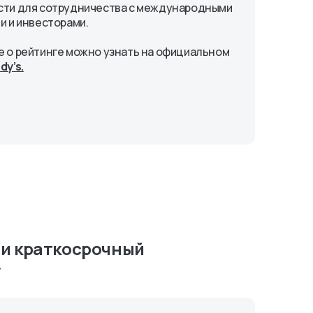
ти для сотрудничества с международными
и и инвесторами.
 о рейтинге можно узнать на официальном
y’s.
 и краткосрочный
»