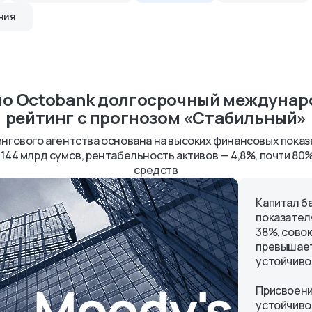
сти
ния
ных АО
енты
ло Octobank долгосрочный междуна
рейтинг с прогнозом «Стабильный»
гового агентства основана на высоких финансовых показа
 144 млрд сумов, рентабельность активов — 4,8%, почти 80
средств
Капитал б
показател
38%, совок
превышает
устойчиво
Присвоени
устойчиво