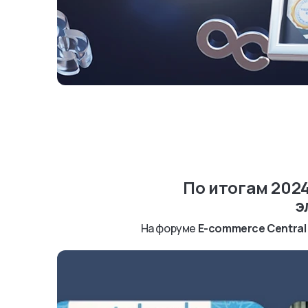
По итогам 202
э
На форуме
E-commerce Central 