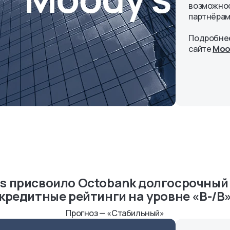
возможнос
партнёрам
Подробнее
сайте
Mood
ngs присвоило Octobank долгосрочный
кредитные рейтинги на уровне «B-/B
Прогноз — «Стабильный»