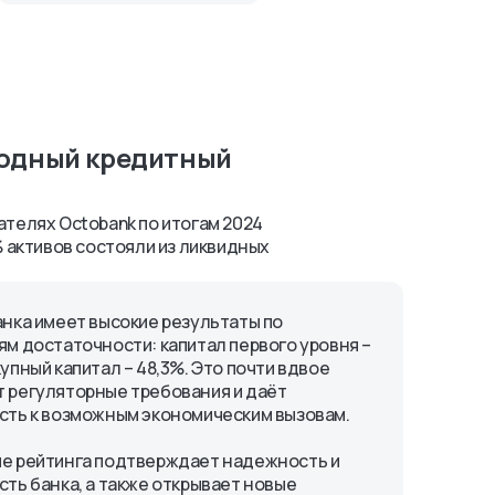
родный кредитный
телях Octobank по итогам 2024
% активов состояли из ликвидных
анка имеет высокие результаты по
ям достаточности: капитал первого уровня –
упный капитал – 48,3%. Это почти вдвое
 регуляторные требования и даёт
сть к возможным экономическим вызовам.
е рейтинга подтверждает надежность и
сть банка, а также открывает новые