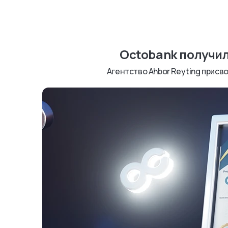
Octobank получил
Агентство Ahbor Reyting присв