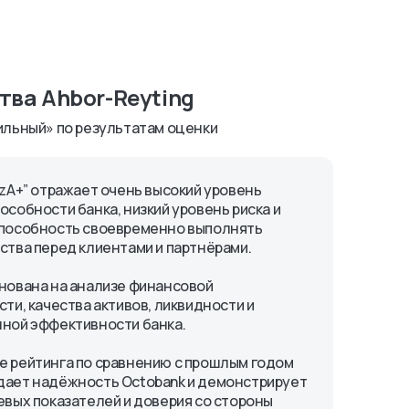
тва Ahbor-Reyting
бильный» по результатам оценки
uzA+” отражает очень высокий уровень
особности банка, низкий уровень риска и
пособность своевременно выполнять
ства перед клиентами и партнёрами.
нована на анализе финансовой
ти, качества активов, ликвидности и
ной эффективности банка.
 рейтинга по сравнению с прошлым годом
ает надёжность Octobank и демонстрирует
евых показателей и доверия со стороны