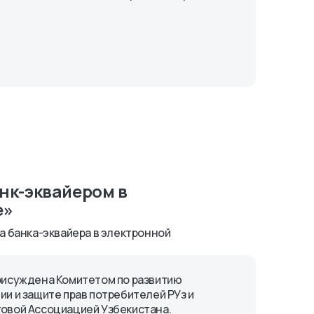
нк-эквайером в
е»
а банка-эквайера в электронной
рисуждена Комитетом по развитию
ии и защите прав потребителей РУз и
овой Ассоциацией Узбекистана.