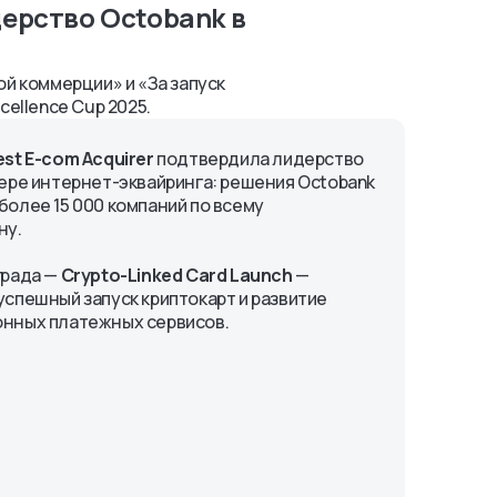
дерство Octobank в
й коммерции» и «За запуск
cellence Cup 2025.
est E-com Acquirer
подтвердила лидерство
фере интернет-эквайринга: решения Octobank
более 15 000 компаний по всему
ну.
града —
Crypto-Linked Card Launch
—
успешный запуск криптокарт и развитие
нных платежных сервисов.