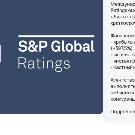
Междунаро
Ratings о
обязательс
краткосро
Финансовы
- прибыль 
(+397,5%).
- активы: 
- чистая п
- частный 
Агентство
выполнять
амбициозн
конкуренц
Подробнее