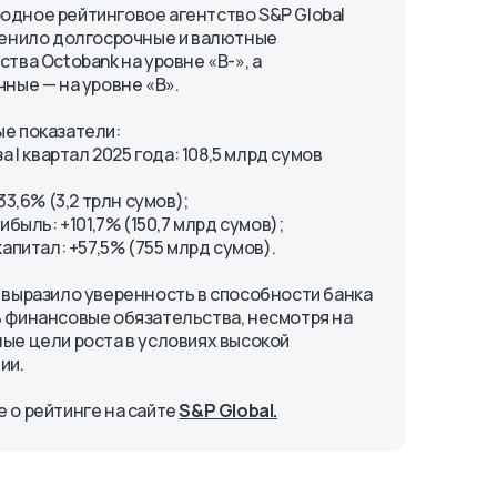
дное рейтинговое агентство S&P Global
ценило долгосрочные и валютные
тва Octobank на уровне «B-», а
чные — на уровне «B».
е показатели:
за I квартал 2025 года: 108,5 млрд сумов
+33,6% (3,2 трлн сумов);
рибыль: +101,7% (150,7 млрд сумов);
капитал: +57,5% (755 млрд сумов).
 выразило уверенность в способности банка
 финансовые обязательства, несмотря на
ые цели роста в условиях высокой
ии.
 о рейтинге на сайте
S&P Global.