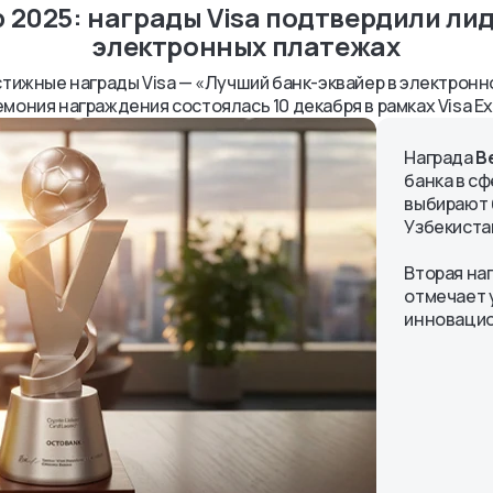
up 2025: награды Visa подтвердили ли
электронных платежах
стижные награды Visa — «Лучший банк-эквайер в электронно
мония награждения состоялась 10 декабря в рамках Visa Ex
Награда
B
банка в с
выбирают 
Узбекиста
Вторая на
отмечает 
инновацио