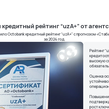
 кредитный рейтинг “uzA+” от агентс
оило Octobank кредитный рейтинг “uzA+” с прогнозом «Ста
за 2024 год.
Рейтинг “
кредитосп
высокую с
обязатель
Оценка ос
устойчивос
операцион
Повышение
подтвержд
рост ключ