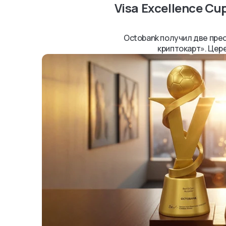
Visa Excellence C
Octobank получил две пре
криптокарт». Цере