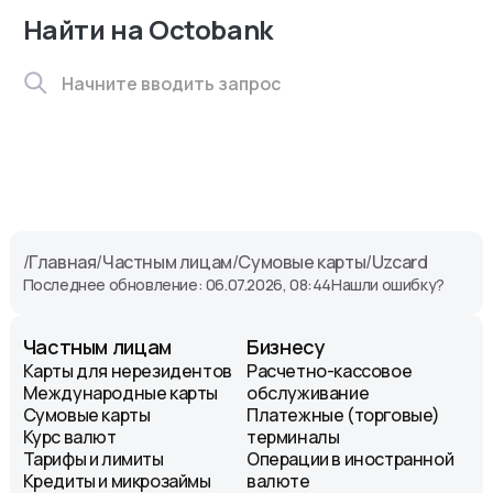
Найти на Octobank
/
Главная
/
Частным лицам
/
Сумовые карты
/
Uzcard
Последнее обновление: 06.07.2026, 08:44
Нашли ошибку?
Частным лицам
Бизнесу
Карты для нерезидентов
Расчетно-кассовое
Международные карты
обслуживание
Сумовые карты
Платежные (торговые)
Курс валют
терминалы
Тарифы и лимиты
Операции в иностранной
Кредиты и микрозаймы
валюте