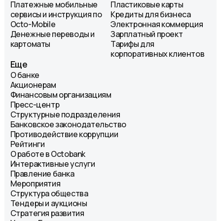
Платежные мобильные
Пластиковые карты
сервисы и инструкция по
Кредиты для бизнеса
Octo-Mobile
Электронная коммерция
Денежные переводы и
Зарплатный проект
картоматы
Тарифы для
корпоративных клиентов
Еще
О банке
Акционерам
Финансовым организациям
Пресс-центр
Структурные подразделения
Банковское законодательство
Противодействие коррупции
Рейтинги
О работе в Octobank
Интерактивные услуги
Правление банка
Мероприятия
Структура общества
Тендеры и аукционы
Стратегия развития