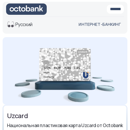
Русский
ИНТЕРНЕТ-БАНКИНГ
Вид
Обычная
Черно-
версия
белая
версия
Озвучить
Размер шрифта
Aa -
Aa
Aa +
Uzcard
Национальная пластиковая карта Uzcard от Octobank