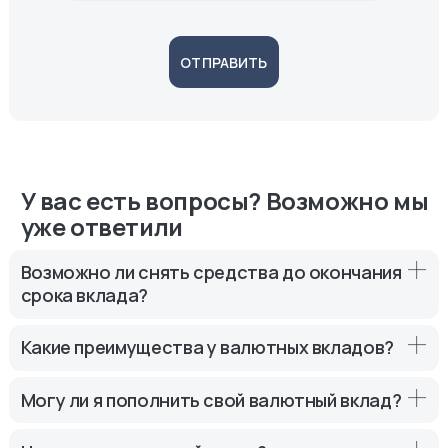
ОТПРАВИТЬ
У вас есть вопросы? Возможно мы
уже ответили
Возможно ли снять средства до окончания
срока вклада?
Это зависит от условий вклада. Некоторые вклады
Какие преимущества у валютных вкладов?
позволяют досрочное снятие с потерей процентов,
другие — нет.
Основные преимущества включают защиту от
Могу ли я пополнить свой валютный вклад?
инфляции национальной валюты, возможность
получения дохода в стабильной валюте и