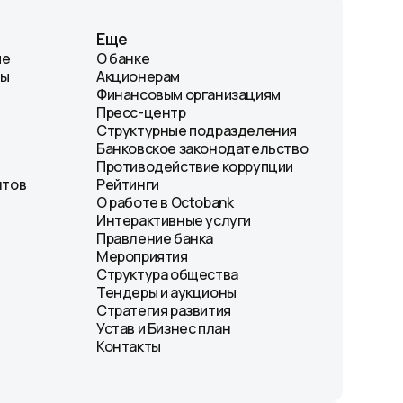
Еще
ие
О банке
лы
Акционерам
Финансовым организациям
Пресс-центр
Структурные подразделения
Банковское законодательство
Противодействие коррупции
нтов
Рейтинги
О работе в Octobank
Интерактивные услуги
Правление банка
Мероприятия
Структура общества
Тендеры и аукционы
Стратегия развития
Устав и Бизнес план
Контакты