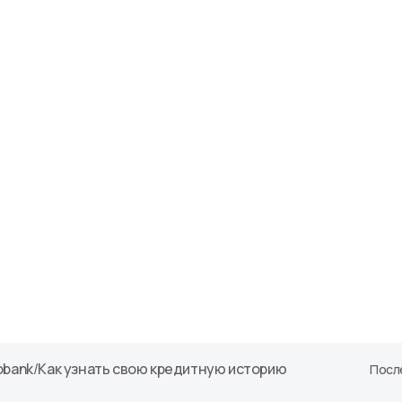
obank
/
Как узнать свою кредитную историю
После