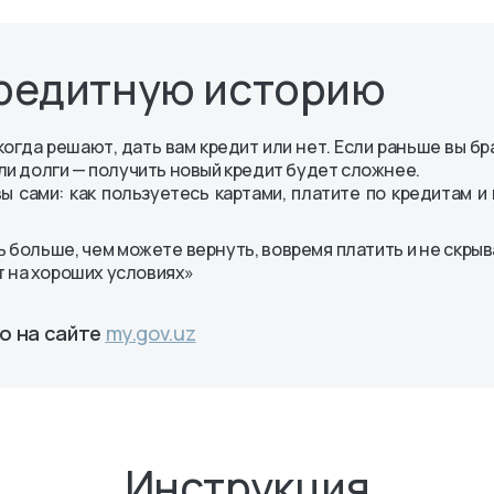
ных АО
енты
кредитную историю
огда решают, дать вам кредит или нет. Если раньше вы бр
или долги — получить новый кредит будет сложнее.
сами: как пользуетесь картами, платите по кредитам и
ь больше, чем можете вернуть, вовремя платить и не скрыв
т на хороших условиях»
о на сайте
my.gov.uz
Инструкция