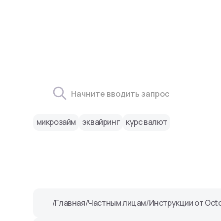
микрозайм
эквайринг
курс валют
/
Главная
/
Частным лицам
/
Инструкции от Oct