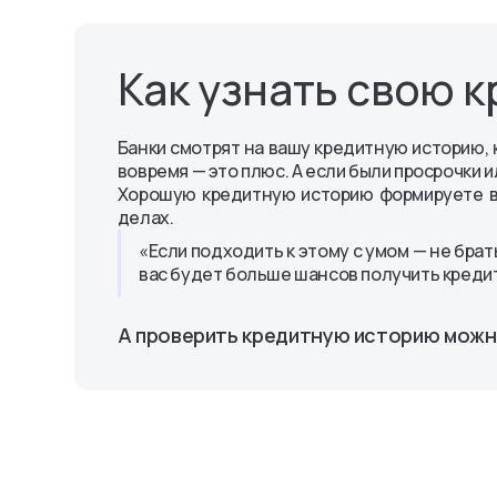
Уведомления
Octo-Mobile
персональных дан
Комплаенс
Платежная система
«Octobank»
Порядок обращения
OlmaPay
Правила и реглам
клиентов
Как узнать свою 
Банки смотрят на вашу кредитную историю, к
вовремя — это плюс. А если были просрочки 
Хорошую кредитную историю формируете вы 
делах.
«Если подходить к этому с умом — не брат
вас будет больше шансов получить креди
А проверить кредитную историю можн