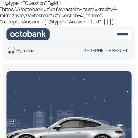
{ "@type": "Question", "@id":
"https:\/\/octobank.uz\/ru\/chastnim-litsam\/kredity-i-
mikrozaymy\/avtokredit\/#question-4", "name": ,
"acceptedAnswer": { "@type": "Answer", "text": } } ] }
Русский
ИНТЕРНЕТ-БАНКИНГ
Вид
Обычная
Черно-
версия
белая
версия
Озвучить
Размер шрифта
Aa -
Aa
Aa +