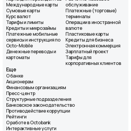
Международные карты
обслуживание
Сумовые карты
Платежные (торговые)
Курс валют
терминалы
Тарифы и лимиты
Операции в иностранной
Кредиты и микрозаймы
валюте
Платежные мобильные
Пластиковые карты
сервисы и инструкция по
Кредиты для бизнеса
Octo-Mobile
Электронная коммерция
Денежные переводы и
Зарплатный проект
картоматы
Тарифы для
корпоративных клиентов
Еще
О банке
Акционерам
Финансовым организациям
Пресс-центр
Структурные подразделения
Банковское законодательство
Противодействие коррупции
Рейтинги
О работе в Octobank
Интерактивные услуги