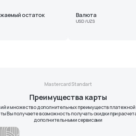
ных АО
жаемый остаток
Валюта
енты
USD /UZS
Masterсard Standart
Преимущества карты
ий и множество дополнительных преимуществ платежной 
ы Вы получаете возможность получать скидки при расчетах
дополнительными сервисами