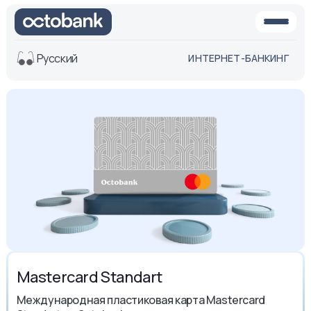
Русский
ИНТЕРНЕТ-БАНКИНГ
Вид
Обычная
Черно-
версия
белая
версия
Озвучить
Размер шрифта
Aa -
Aa
Aa +
Masterсard Standart
Международная пластиковая карта Mastercard