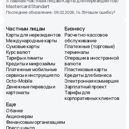
/
Главная
/
Частным лицам
/
Карты для нерезидентов
/
Mastercard Standart
Последнее обновление: 09.02.2026, 14:35
Нашли ошибку?
Частным лицам
Бизнесу
Карты для нерезидентов
Расчетно-кассовое
Международные карты
обслуживание
Сумовые карты
Платежные (торговые)
Курс валют
терминалы
Тарифы и лимиты
Операции в иностранной
Кредиты и микрозаймы
валюте
Платежные мобильные
Пластиковые карты
сервисы и инструкция по
Кредиты для бизнеса
Octo-Mobile
Электронная коммерция
Денежные переводы и
Зарплатный проект
картоматы
Тарифы для
корпоративных клиентов
Еще
О банке
Акционерам
Финансовым организациям
Пресс-центр