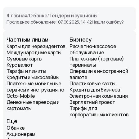
/
Главная
/
О банке
/
Тендеры и аукционы
Последнее обновление: 07.08.2025, 14:42
Нашли ошибку?
Частным лицам
Бизнесу
Карты для нерезидентов
Расчетно-кассовое
Международные карты
обслуживание
Сумовые карты
Платежные (торговые)
Курс валют
терминалы
Тарифы и лимиты
Операции в иностранной
Кредиты и микрозаймы
валюте
Платежные мобильные
Пластиковые карты
сервисы и инструкция по
Кредиты для бизнеса
Octo-Mobile
Электронная коммерция
Денежные переводы и
Зарплатный проект
картоматы
Тарифы для
корпоративных клиентов
Еще
О банке
Акционерам