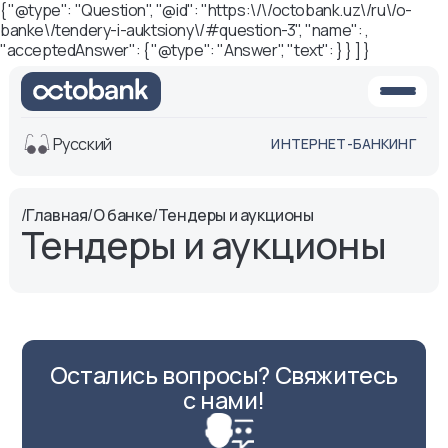
{ "@type": "Question", "@id": "https:\/\/octobank.uz\/ru\/o-
banke\/tendery-i-auktsiony\/#question-3", "name": ,
"acceptedAnswer": { "@type": "Answer", "text": } } ] }
Русский
ИНТЕРНЕТ-БАНКИНГ
Вид
/
Главная
/
О банке
/
Тендеры и аукционы
Тендеры и аукционы
Обычная
Черно-
версия
белая
версия
Озвучить
Размер шрифта
Aa -
Aa
Остались вопросы? Свяжитесь
с нами!
Aa +