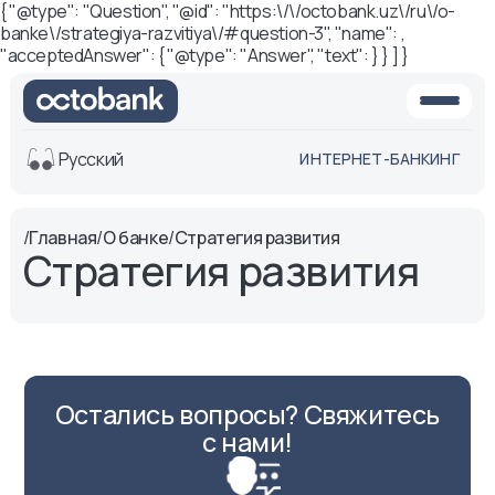
{ "@type": "Question", "@id": "https:\/\/octobank.uz\/ru\/o-
banke\/strategiya-razvitiya\/#question-3", "name": ,
"acceptedAnswer": { "@type": "Answer", "text": } } ] }
Русский
ИНТЕРНЕТ-БАНКИНГ
Вид
/
Главная
/
О банке
/
Стратегия развития
Стратегия развития
Обычная
Черно-
версия
белая
версия
Озвучить
Размер шрифта
Aa -
Aa
Остались вопросы? Свяжитесь
с нами!
Aa +