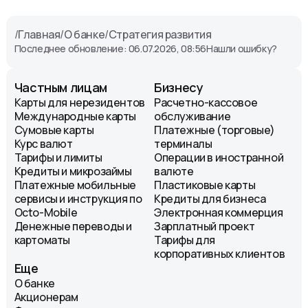
/
Главная
/
О банке
/
Стратегия развития
Последнее обновление: 06.07.2026, 08:56
Нашли ошибку?
Частным лицам
Бизнесу
Карты для нерезидентов
Расчетно-кассовое
Международные карты
обслуживание
Сумовые карты
Платежные (торговые)
Курс валют
терминалы
Тарифы и лимиты
Операции в иностранной
Кредиты и микрозаймы
валюте
Платежные мобильные
Пластиковые карты
сервисы и инструкция по
Кредиты для бизнеса
Octo-Mobile
Электронная коммерция
Денежные переводы и
Зарплатный проект
картоматы
Тарифы для
корпоративных клиентов
Еще
О банке
Акционерам