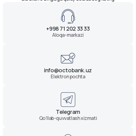
+998 71 202 33 33
Aloqa-markazi
info@octobank.uz
Elektron pochta
Telegram
Qo‘llab-quvvatlash xizmati