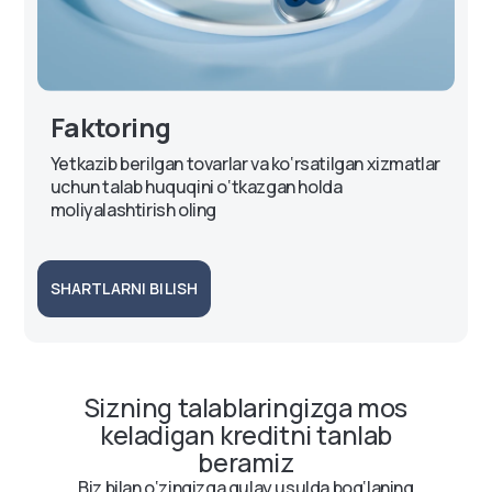
Faktoring
Yetkazib berilgan tovarlar va ko‘rsatilgan xizmatlar
uchun talab huquqini o‘tkazgan holda
moliyalashtirish oling
SHARTLARNI BILISH
Sizning talablaringizga mos
keladigan kreditni tanlab
beramiz
Biz bilan o‘zingizga qulay usulda bog‘laning