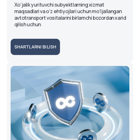
Xo‘jalik yurituvchi subyektlarning xizmat
maqsadlari va o‘z ehtiyojlari uchun mo‘ljallangan
avtotransport vositalarini birlamchi bozordan xarid
qilish uchun
SHARTLARNI BILISH