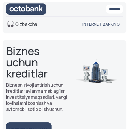
Oʻzbekcha
INTERNET BANKING
Ko'rinish
Biznes
O'rta
Oq-qora
versiya
versiya
uchun
Ovoz
kreditlar
Matn o'lchami
Aa -
Aa
Biznesni rivojlantirish uchun
Aa +
kreditlar: aylanma mablag‘lar,
investitsiya maqsadlari, yangi
loyihalarni boshlash va
avtomobil sotib olish uchun.