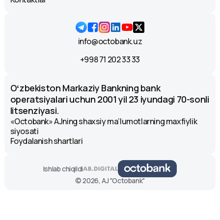
info@octobank.uz
+998 71 202 33 33
Oʻzbekiston Markaziy Bankning bank
operatsiyalari uchun 2001 yil 23 iyundagi 70-sonli
litsenziyasi.
«Octobank» AJning shaxsiy ma’lumotlarning maxfiylik
siyosati
Foydalanish shartlari
Ishlab chiqildi
© 2026, AJ "Octobank"