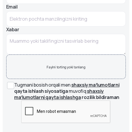
Email
Xabar
Faylni torting yoki tanlang
Tugmani bosish orqali men
shaxsiy maʻlumotlarni
qayta ishlash siyosatiga
muvofiq
shaxsiy
maʻlumotlarni qayta ishlashga
rozilik bildiraman