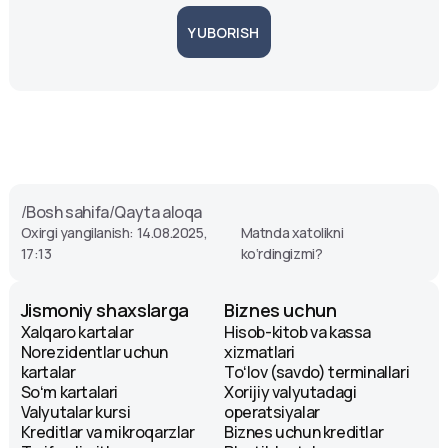
YUBORISH
/
Bosh sahifa
/
Qayta aloqa
Oxirgi yangilanish: 14.08.2025,
Matnda xatolikni
17:13
ko‘rdingizmi?
Jismoniy shaxslarga
Biznes uchun
Xalqaro kartalar
Hisob-kitob va kassa
Norezidentlar uchun
xizmatlari
kartalar
Toʻlov (savdo) terminallari
Soʻm kartalari
Xorijiy valyutadagi
Valyutalar kursi
operatsiyalar
Kreditlar va mikroqarzlar
Biznes uchun kreditlar