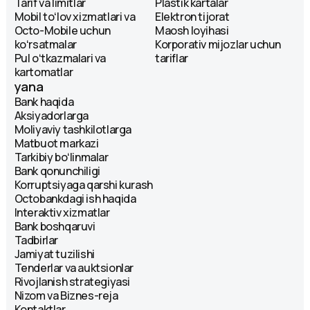
Tarif va limitlar
Plastik kartalar
Mobil toʻlov xizmatlari va
Elektron tijorat
Octo-Mobile uchun
Maosh loyihasi
koʻrsatmalar
Korporativ mijozlar uchun
Pul oʻtkazmalari va
tariflar
kartomatlar
yana
Bank haqida
Aksiyadorlarga
Moliyaviy tashkilotlarga
Matbuot markazi
Tarkibiy boʻlinmalar
Bank qonunchiligi
Korruptsiyaga qarshi kurash
Octobankdagi ish haqida
Interaktiv xizmatlar
Bank boshqaruvi
Tadbirlar
Jamiyat tuzilishi
Tenderlar va auktsionlar
Rivojlanish strategiyasi
Nizom va Biznes-reja
Kontaktlar