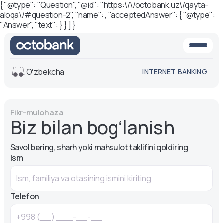
{ "@type": "Question", "@id": "https:\/\/octobank.uz\/qayta-
aloqa\/#question-2", "name": , "acceptedAnswer": { "@type":
"Answer", "text": } } ] }
Oʻzbekcha
INTERNET BANKING
Ko'rinish
Fikr-mulohaza
O'rta
Oq-qora
Biz bilan bogʻlanish
versiya
versiya
Ovoz
Savol bering, sharh yoki mahsulot taklifini qoldiring
Matn o'lchami
Ism
Aa -
Aa
Aa +
Telefon