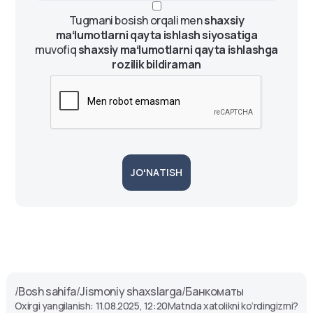
Kushbegi massiv, 14-uy.
Tugmani bosish orqali men
shaxsiy
Bankomat
maʻlumotlarni qayta ishlash siyosatiga
muvofiq
shaxsiy maʻlumotlarni qayta ishlashga
Круглосуточно
rozilik bildiraman
Zulfiyahonim koʻchasi (avtobus
toʻxtash joyi).
Bankomat
Круглосуточно
Foziltepa koʻchasi, 152.
JOʻNATISH
Bankomat
Круглосуточно
Toshkent Halqa Avtomobil Yoʻli, 17.
Moʻljal: Compass savdo markazi.
Kartomat
Круглосуточно
/
Bosh sahifa
/
Jismoniy shaxslarga
/
Банкоматы
Oxirgi yangilanish: 11.08.2025, 12:20
Matnda xatolikni ko‘rdingizmi?