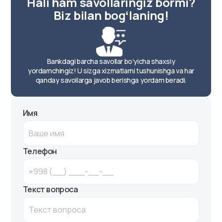
Hali ham savollaringiz bormi?
Sayram koʻchasi. Moʻljal: Anorbank.
Biz bilan bogʻlaning!
Bankomat
Круглосуточно
Nurmakon koʻchasi, 2A. Moʻljal: sobiq
"Zenit" zavodi.
Bankdagi barcha savollar boʻyicha shaxsiy
yordamchingiz! U sizga xizmatlarni tushunishga va har
Bankomat
qanday savollarga javob berishga yordam beradi.
Круглосуточно
Yangi Shahar koʻchasi. Moʻljal:
Имя
Universam bozori.
Bankomat
Круглосуточно
Телефон
Kichik halqa yoʻli va Qoʻrgʻoncha
koʻchalari kesishmasi (avtobus
toʻxtash joyi).
Текст вопроса
Bankomat
Круглосуточно