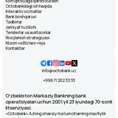
Korruptsiyaga qarshi kurash
Amir Temur koʻchasi, 107A. Moʻljal:
Octobankdagi ish haqida
Interaktiv xizmatlar
"International" mehmonxonasi.
Bank boshqaruvi
Infokiosk
Tadbirlar
Круглосуточно
Jamiyat tuzilishi
Tenderlar va auktsionlar
Chilonzor tumani. Moʻljal: "Parus"
Rivojlanish strategiyasi
savdo markazi.
Nizom va Biznes-reja
Kontaktlar
Bankomat
Круглосуточно
Islom Karimov nomidagi Toshkent
info@octobank.uz
Xalqaro Aeroporti Mo‘ljal: 2-qavat,
Tranzit
+998 71 202 33 33
Bankomat
Круглосуточно
Oʻzbekiston Markaziy Bankning bank
operatsiyalari uchun 2001 yil 23 iyundagi 70-sonli
Islom Karimov nomidagi Toshkent
litsenziyasi.
Xalqaro Aeroporti Mo‘ljal: 2-qavat
«Octobank» AJning shaxsiy ma’lumotlarning maxfiylik
(VIP)