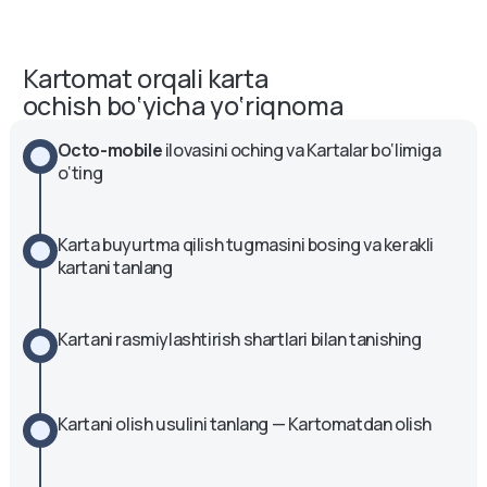
Круглосуточно
Alisher Navoi koʻchasi, 2. Moʻljal: Urda
Kartomat orqali karta
avtobus toʻxtash joyi.
ochish bo‘yicha yo‘riqnoma
Bankomat
Круглосуточно
Octo-mobile
 ilovasini oching va Kartalar bo‘limiga 
o‘ting
Kichik halqa yoʻli. Moʻljal: Bodomzor
avtobus toʻxtash joyi, "Mediapark".
Bankomat
Karta buyurtma qilish tugmasini bosing va kerakli 
kartani tanlang
Круглосуточно
"Eshonguzar" mahalla fuqarolar yig‘ini,
Kartani rasmiylashtirish shartlari bilan tanishing
"Intran servis" AYQSh
Bankomat
Круглосуточно
Kartani olish usulini tanlang — Kartomatdan olish
Nurafshon koʻchasi. Moʻljal: Coffee.ist
avtobus toʻxtash joyi.