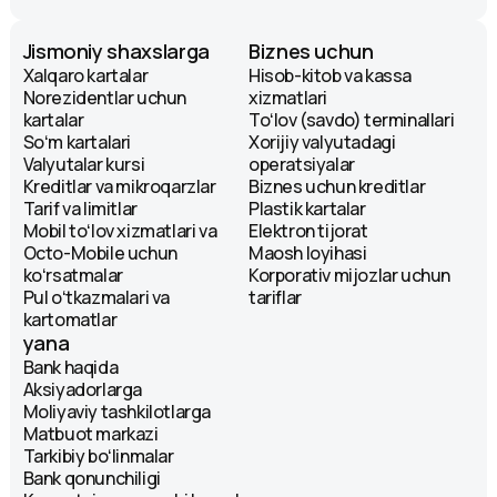
Nurafshon koʻchasi, 5. Moʻljal: Riviera
savdo markazi.
Jismoniy shaxslarga
Biznes uchun
Kartomat
Xalqaro kartalar
Hisob-kitob va kassa
Круглосуточно
Norezidentlar uchun
xizmatlari
kartalar
Toʻlov (savdo) terminallari
Buyuk Ipak Yuli koʻchasi, 105A. Moʻljal:
Soʻm kartalari
Xorijiy valyutadagi
MediaPark savdo markazi.
Valyutalar kursi
operatsiyalar
Infokiosk
Kreditlar va mikroqarzlar
Biznes uchun kreditlar
Tarif va limitlar
Plastik kartalar
Круглосуточно
Mobil toʻlov xizmatlari va
Elektron tijorat
Octo-Mobile uchun
Maosh loyihasi
Bobur koʻchasi, 34. Moʻljal: Bobur
koʻrsatmalar
Korporativ mijozlar uchun
savdo markazi.
Pul oʻtkazmalari va
tariflar
Infokiosk
kartomatlar
Круглосуточно
yana
Bank haqida
Aksiyadorlarga
Yunusota koʻchasi, 119, 19-kvartal.
Moliyaviy tashkilotlarga
Moʻljal: MediaPark savdo markazi.
Matbuot markazi
Infokiosk
Tarkibiy boʻlinmalar
Круглосуточно
Bank qonunchiligi