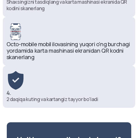
Shaxsingizni tasdiqlang va karta mashinasi ekranida QR
Chorsu avtobus toʻxtash joyi.
kodini skanerlang
Bankomat
Круглосуточно
Katortol koʻchasi, 28. Moʻljal:
"Mediapark" savdo markazi.
Octo-mobile mobil ilovasining yuqori o'ng burchagi 
Bankomat va Infokiosk
yordamida karta mashinasi ekranidan QR kodni 
09:00 - 18:00
skanerlang
Shifonur koʻchasi, 8. Moʻljal: ASIA
supermarket.
Bankomat
Круглосуточно
4.
2 daqiqa kuting va kartangiz tayyor bo'ladi
Beruniy koʻchasi. Moʻljal: Beruniy metro
stantsiyasi, "Korzinka".
Bankomat
Круглосуточно