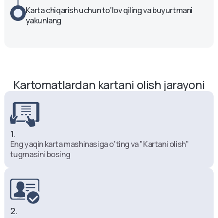
Bankomat
Karta chiqarish uchun to‘lov qiling va buyurtmani 
Круглосуточно
yakunlang
Gavkhar koʻchasi, 122. Moʻljal:
Dombirobod bozori.
Bankomat
Круглосуточно
Kartomatlardan kartani olish jarayoni
Kamarniyo koʻchasi. Moʻljal:
Medgorodok avtobus toʻxtash joyi.
Bankomat
Круглосуточно
1.
Eng yaqin karta mashinasiga o'ting va "Kartani olish"
Farobi koʻchasi, 415-uy. Moʻljal:
tugmasini bosing
CityMed.
Bankomat
Круглосуточно
2.
Samarqand Darvoza koʻchasi. Moʻljal: