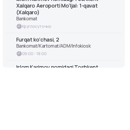
Xalqaro Aeroporti Mo‘ljal: 1-qavat
(Xalqaro)
Bankomat
Круглосуточно
Furqat ko‘chasi, 2
Bankomat/Kartomat/ADM/Infokiosk
09:00 - 18:00
Islom Karimov nomidagi Toshkent
Xalqaro Aeroporti Mo‘ljal: 1-qavat
(CIP)
Bankomat
Круглосуточно
Chilonzor ko‘chasi. Moʻljal: Y.A.Gagarin
maydoni
Bankomat
Круглосуточно