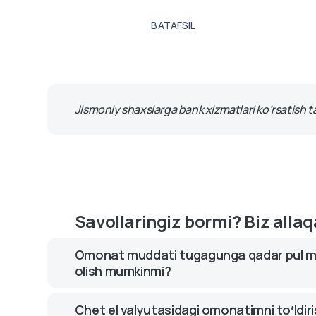
Octobankda biz har bir mijozimizni
quvvatlash guruhimiz barcha savoll
BATAFSIL
Bugun Octobankdan Uzcard yoki Hum
Jismoniy shaxslarga bank xizmatlari ko‘rsatish tar
Savollaringiz bormi? Biz all
Omonat muddati tugagunga qadar pul mab
olish mumkinmi?
Bu omonat shartlariga bogʻliq. Baʻzi omonatlar foi
Chet el valyutasidagi omonatimni toʻldi