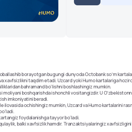
globallashib borayotgan bugungi dunyoda Octobank soʻm kartalar
 va xavfsizlikni taqdim etadi. Uzcard yoki Humo kartalariga hozi
lliklaridan bahramand bo‘lishni boshlashingiz mumkin.
 moliyani boshqarishda ishonchli vositangizdir. U Oʻzbekistonni
ish imkoniyatini beradi.
le ilovasida ochishingiz mumkin, Uzcard va Humo kartalarini ras
bo‘ladi.
artangiz foydalanishga tayyor bo‘ladi.
ulaylik, balki xavfsizlik hamdir. Tranzaktsiyalaringiz xavfsizligi
rlash va maʻlumotlarni himoya qilish texnologiyalaridan foydalan