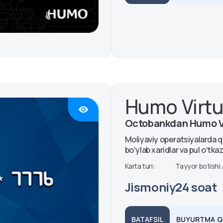
Humo Virtu
Octobankdan Humo Vir
Moliyaviy operatsiyalarda qu
boʻylab xaridlar va pul oʻtk
Karta turi:
Tayyor boʻlishi:
Jismoniy
24 soat
BATAFSIL
BUYURTMA QI