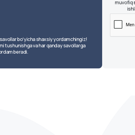
muvofiq
ish
savollar boʻyicha shaxsiy yordamchingiz!
rni tushunishga va har qanday savollarga
ordam beradi.