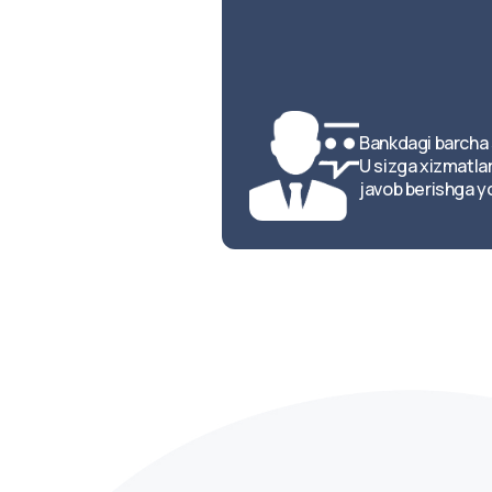
Bankdagi barcha 
U sizga xizmatla
javob berishga y