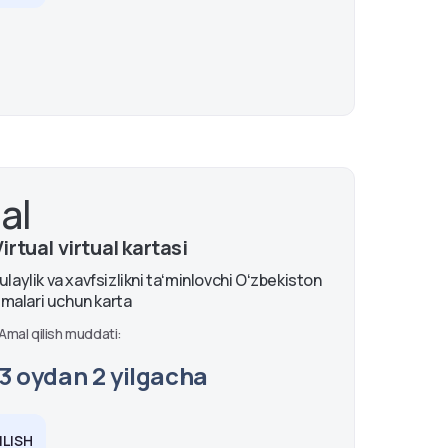
al
tual virtual kartasi
laylik va xavfsizlikni taʻminlovchi Oʻzbekiston
azmalari uchun karta
Amal qilish muddati:
3 oydan 2 yilgacha
LISH