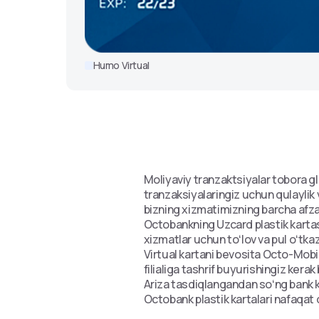
Humo Virtual
Moliyaviy tranzaktsiyalar tobora 
tranzaksiyalaringiz uchun qulaylik
bizning xizmatimizning barcha afza
Octobankning Uzcard plastik kartasi
xizmatlar uchun toʻlov va pul oʻtkaz
Virtual kartani bevosita Octo-Mobi
filialiga tashrif buyurishingiz kerak 
Ariza tasdiqlangandan soʻng bank k
Octobank plastik kartalari nafaqat q
himoya qilish uchun biz ilgʻor shif