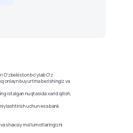
i Oʻzbekiston boʻylab Oʻz
roq onlayn buyurtma berishingiz va
ng istalgan nuqtasida xarid qilish,
miylashtirish uchun esa bank
ni va shaxsiy maʻlumotlaringizni
amiz.