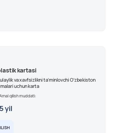
astik kartasi
laylik va xavfsizlikni taʻminlovchi Oʻzbekiston
azmalari uchun karta
Amal qilish muddati:
5 yil
LISH