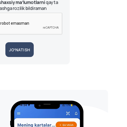
shaxsiy maʻlumotlarni
qayta
lashga rozilik bildiraman
JOʻNATISH