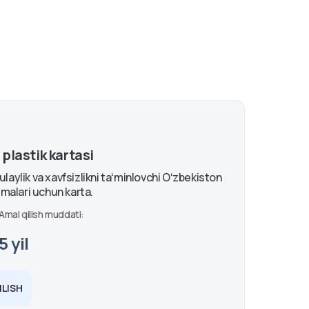
lastik kartasi
laylik va xavfsizlikni taʻminlovchi Oʻzbekiston
zmalari uchun karta.
Amal qilish muddati:
5 yil
LISH