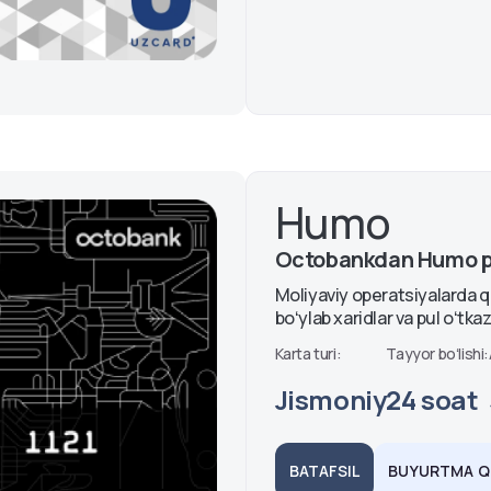
Humo
Octobankdan Humo pl
Moliyaviy operatsiyalarda qu
boʻylab xaridlar va pul oʻtk
Karta turi:
Tayyor boʻlishi:
Jismoniy
24 soat
BATAFSIL
BUYURTMA QI