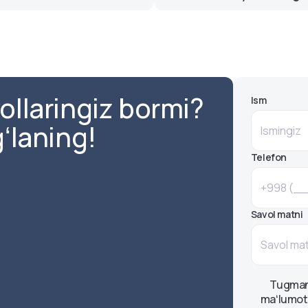
diversifikatsiya qilish kirad
.
atlarni taklif qilishadi,
Valyuta omonati – bu inves
n shartnoma bilan tanishib
saqlash orqali foiz olish i
bank omonatidir.
ollaringiz bormi?
Ism
gʻlaning!
Telefon
Savol matni
Tugmani
maʻlumotl