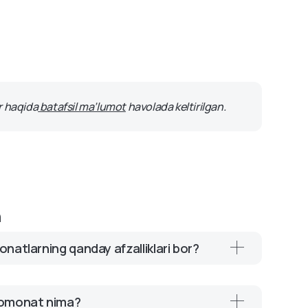
tayyormiz. Bizning qoʻllab-
chayu kunduz ishlaydi.
mkoniyatlarni kashf eting!
ar haqida
batafsil ma’lumot
havolada keltirilgan.
n
onatlarning qanday afzalliklari bor?
 valyuta inflyatsiyasidan himoya qilish, barqaror
koniyati va investitsiya portfelini
i omonat nima?