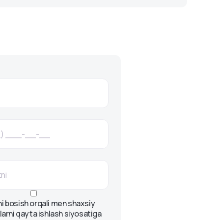
i.
torlarga o‘z mablag‘larini barqaror valyutada
mkonini beruvchi xorijiy valyutada joylashtirilgan
 bosish orqali men
shaxsiy
arni qayta ishlash siyosatiga