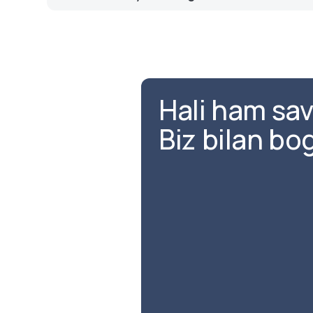
yechib olishga imkon beradi, boshqalari esa yoʻq
Ha, koʻplab banklar toʻldirish imkoniyati bilan omon
ammo shartlar farq qilishi mumkin, shuning uchu
chiqish muhimdir.
Hali ham sav
Biz bilan bo