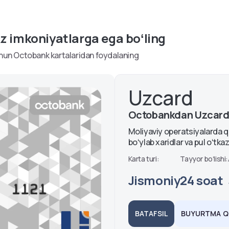
Ipoteka
ntlar
z imkoniyatlarga ega boʻling
chun Octobank kartalaridan foydalaning
Uzcard
Octobankdan Uzcard p
Moliyaviy operatsiyalarda qu
boʻylab xaridlar va pul oʻtka
Karta turi:
Tayyor boʻlishi:
Jismoniy
24 soat
BATAFSIL
BUYURTMA QI