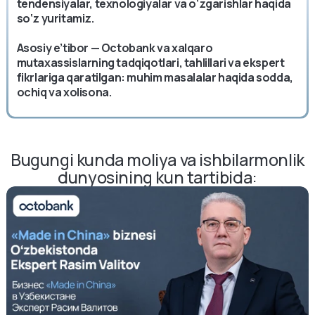
tendensiyalar, texnologiyalar va o‘zgarishlar haqida
so‘z yuritamiz.
Asosiy e’tibor — Octobank va xalqaro
mutaxassislarning tadqiqotlari, tahlillari va ekspert
fikrlariga qaratilgan: muhim masalalar haqida sodda,
ochiq va xolisona.
Bugungi kunda moliya va ishbilarmonlik
dunyosining kun tartibida: