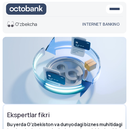
Oʻzbekcha
INTERNET BANKING
Ko'rinish
O'rta
Oq-qora
versiya
versiya
Ovoz
Matn o'lchami
Aa -
Aa
Aa +
Ekspertlar fikri
Bu yerda O‘zbekiston va dunyodagi biznes muhitidagi