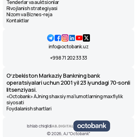
Tenderlar va auktsionlar
Rivojlanish strategiyasi
Nizom va Biznes-reja
Kontaktlar
info@octobank.uz
+998 71 202 33 33
Oʻzbekiston Markaziy Bankning bank
operatsiyalari uchun 2001 yil 23 iyundagi 70-sonli
litsenziyasi.
«Octobank» AJning shaxsiy ma’lumotlarning maxfiylik
siyosati
Foydalanish shartlari
Ishlab chiqildi
© 2026, AJ "Octobank"