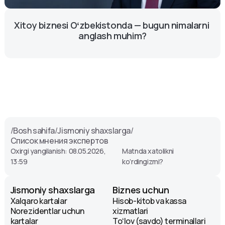
Xitoy biznesi Oʻzbekistonda — bugun nimalarni 
anglash muhim?
/
Bosh sahifa
/
Jismoniy shaxslarga
/
Список мнения экспертов
Oxirgi yangilanish: 08.05.2026,
Matnda xatolikni
13:59
ko‘rdingizmi?
Jismoniy shaxslarga
Biznes uchun
Xalqaro kartalar
Hisob-kitob va kassa
Norezidentlar uchun
xizmatlari
kartalar
Toʻlov (savdo) terminallari