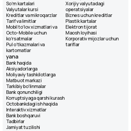
Soʻm kartalari
Xorijiy valyutadagi
Valyutalar kursi
operatsiyalar
Kreditlar va mikroqarzlar
Biznes uchun kreditlar
Tarif va limitlar
Plastik kartalar
Mobil toʻlov xizmatlari va
Elektron tijorat
Octo-Mobile uchun
Maosh loyihasi
koʻrsatmalar
Korporativ mijozlar uchun
Pul oʻtkazmalari va
tariflar
kartomatlar
yana
Bank haqida
Aksiyadorlarga
Moliyaviy tashkilotlarga
Matbuot markazi
Tarkibiy boʻlinmalar
Bank qonunchiligi
Korruptsiyaga qarshi kurash
Octobankdagi ish haqida
Interaktiv xizmatlar
Bank boshqaruvi
Tadbirlar
Jamiyat tuzilishi