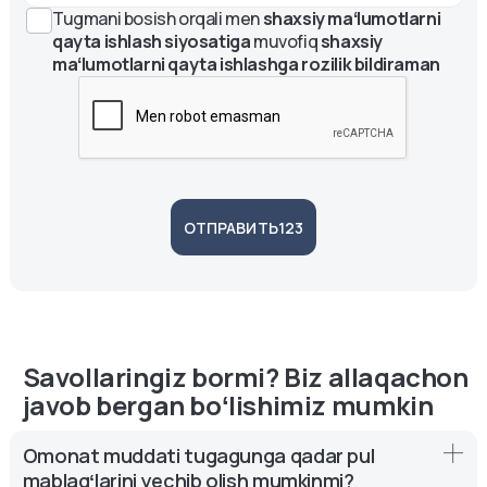
Tugmani bosish orqali men
shaxsiy maʻlumotlarni
uzbekistan/platinum.html
)
qayta ishlash siyosatiga
muvofiq
shaxsiy
Visa Platinum kartasi premium imtiyozlar dunyosi uchun
maʻlumotlarni qayta ishlashga rozilik bildiraman
kalit hisoblanadi. Visa Platinum kartangizga bugun
buyurtma bering va uning barcha afzalliklaridan
bahramand
ОТПРАВИТЬ123
Savollaringiz bormi? Biz allaqachon
javob bergan boʻlishimiz mumkin
Omonat muddati tugagunga qadar pul
mablagʻlarini yechib olish mumkinmi?