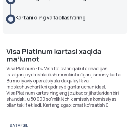
Kartani oling va faollashtiring
Visa Platinum kartasi xaqida
maʻlumot
Visa Platinum - bu Visa toʻlovlari qabul qilinadigan
istalgan joyda ishlatilishi mumkin boʻlgan jismoniy karta.
Bu moliyaviy operatsiyalarda qulaylik va
moslashuvchanlikni qadrlaydiganlar uchun ideal.
Visa Platinum kartasining eng jozibador jihatlaridan biri
shundaki, u 50 000 so‘mlik kichik emissiya komissiyasi
bilan taklif etiladi. Kartangizga xizmat koʻrsatish 0
soʻmga tushadi!
Visa Platinum kartasi AQSh dollari valyutasida ishlaydi,
bu xalqaro xaridlarni amalga oshirayotganlar yoki chet
BATAFSIL
elga sayohat qilayotganlar uchun ideal tanlovdir.