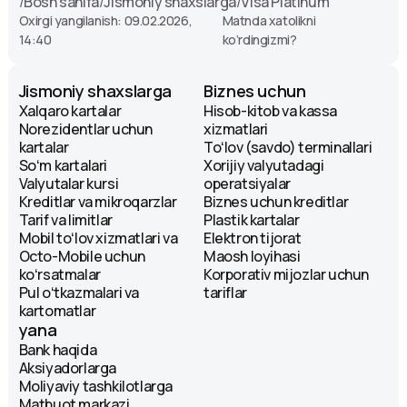
/
Bosh sahifa
/
Jismoniy shaxslarga
/
Visa Platinum
Oxirgi yangilanish: 09.02.2026,
Matnda xatolikni
14:40
ko‘rdingizmi?
Jismoniy shaxslarga
Biznes uchun
Xalqaro kartalar
Hisob-kitob va kassa
Norezidentlar uchun
xizmatlari
kartalar
Toʻlov (savdo) terminallari
Soʻm kartalari
Xorijiy valyutadagi
Valyutalar kursi
operatsiyalar
Kreditlar va mikroqarzlar
Biznes uchun kreditlar
Tarif va limitlar
Plastik kartalar
Mobil toʻlov xizmatlari va
Elektron tijorat
Octo-Mobile uchun
Maosh loyihasi
koʻrsatmalar
Korporativ mijozlar uchun
Pul oʻtkazmalari va
tariflar
kartomatlar
yana
Bank haqida
Aksiyadorlarga
Moliyaviy tashkilotlarga
Matbuot markazi