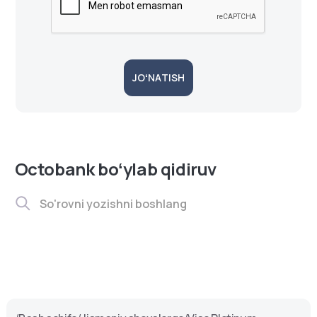
JOʻNATISH
Octobank boʻylab qidiruv