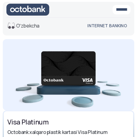
Oʻzbekcha
INTERNET BANKING
Ko'rinish
O'rta
Oq-qora
versiya
versiya
Ovoz
Matn o'lchami
Aa -
Aa
Aa +
Visa Platinum
Octobank xalqaro plastik kartasi Visa Platinum