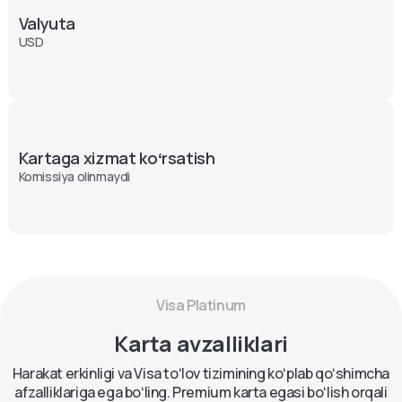
Valyuta
USD
Kartaga xizmat koʻrsatish
Komissiya olinmaydi
Visa Platinum
Karta avzalliklari
Harakat erkinligi va Visa toʻlov tizimining koʻplab qoʻshimcha
afzalliklariga ega boʻling. Premium karta egasi boʻlish orqali