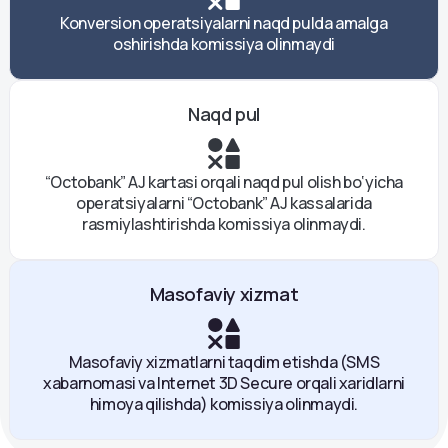
Konversion operatsiyalarni naqd pulda amalga
oshirishda komissiya olinmaydi
Naqd pul
“Octobank” AJ kartasi orqali naqd pul olish bo‘yicha
operatsiyalarni “Octobank” AJ kassalarida
rasmiylashtirishda komissiya olinmaydi.
Masofaviy xizmat
Masofaviy xizmatlarni taqdim etishda (SMS
xabarnomasi va Internet 3D Secure orqali xaridlarni
himoya qilishda) komissiya olinmaydi.