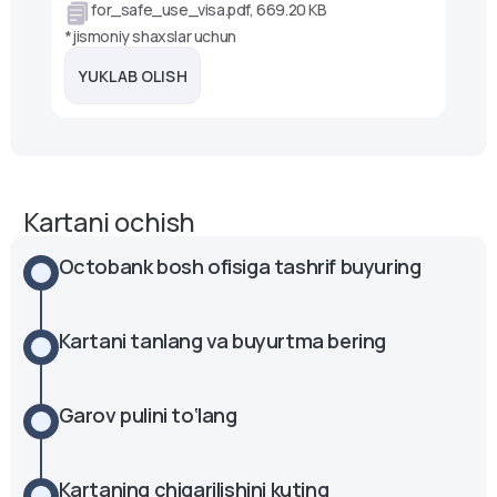
for_safe_use_visa.pdf, 669.20 KB
*jismoniy shaxslar uchun
YUKLAB OLISH
Kartani ochish
Octobank bosh ofisiga tashrif buyuring
Kartani tanlang va buyurtma bering
Garov pulini to‘lang
Kartaning chiqarilishini kuting