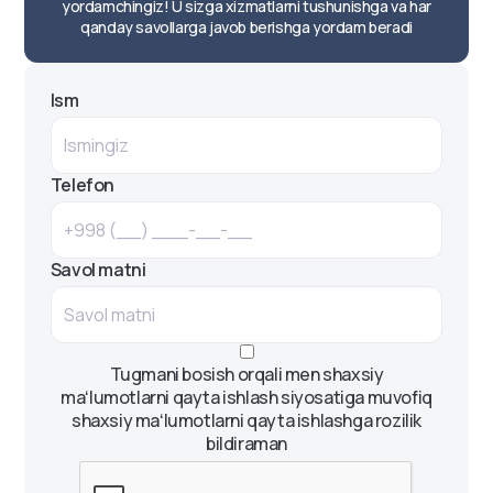
yordamchingiz! U sizga xizmatlarni tushunishga va har
qanday savollarga javob berishga yordam beradi
Ism
Telefon
Savol matni
Tugmani bosish orqali men shaxsiy
maʻlumotlarni qayta ishlash siyosatiga muvofiq
shaxsiy maʻlumotlarni qayta ishlashga rozilik
bildiraman