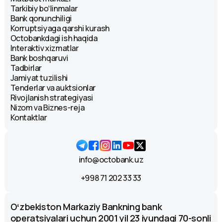
Tarkibiy boʻlinmalar
Bank qonunchiligi
Korruptsiyaga qarshi kurash
Octobankdagi ish haqida
Interaktiv xizmatlar
Bank boshqaruvi
Tadbirlar
Jamiyat tuzilishi
Tenderlar va auktsionlar
Rivojlanish strategiyasi
Nizom va Biznes-reja
Kontaktlar
info@octobank.uz
+998 71 202 33 33
Oʻzbekiston Markaziy Bankning bank
operatsiyalari uchun 2001 yil 23 iyundagi 70-sonli