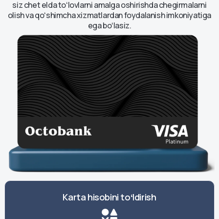
siz chet elda toʻlovlarni amalga oshirishda chegirmalarni
olish va qoʻshimcha xizmatlardan foydalanish imkoniyatiga
ega boʻlasiz.
Karta hisobini toʻldirish