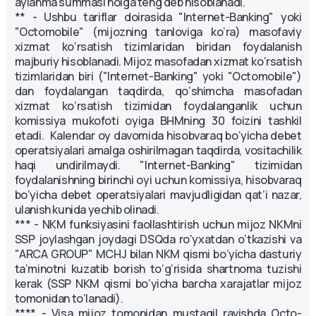
aylanma summasi nolga teng deb hisoblanadi.
** - Ushbu tariflar doirasida "Internet-Banking" yoki
"Octomobile" (mijozning tanloviga ko‘ra) masofaviy
xizmat ko‘rsatish tizimlaridan biridan foydalanish
majburiy hisoblanadi. Mijoz masofadan xizmat ko‘rsatish
tizimlaridan biri ("Internet-Banking" yoki "Octomobile")
dan foydalangan taqdirda, qo‘shimcha masofadan
xizmat ko‘rsatish tizimidan foydalanganlik uchun
komissiya mukofoti oyiga BHMning 30 foizini tashkil
etadi. Kalendar oy davomida hisobvaraq bo‘yicha debet
operatsiyalari amalga oshirilmagan taqdirda, vositachilik
haqi undirilmaydi. "Internet-Banking" tizimidan
foydalanishning birinchi oyi uchun komissiya, hisobvaraq
bo‘yicha debet operatsiyalari mavjudligidan qat’i nazar,
ulanish kunida yechib olinadi.
*** - NKM funksiyasini faollashtirish uchun mijoz NKMni
SSP joylashgan joydagi DSQda ro‘yxatdan o‘tkazishi va
"ARCA GROUP" MCHJ bilan NKM qismi bo‘yicha dasturiy
ta’minotni kuzatib borish to‘g‘risida shartnoma tuzishi
kerak (SSP NKM qismi bo‘yicha barcha xarajatlar mijoz
tomonidan to‘lanadi).
**** - Visa mijoz tomonidan mustaqil ravishda Octo-