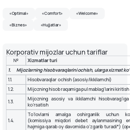
«Optimal»
«Comfort»
«Welcome»
«Biznes»
«Hujjatlar»
Korporativ mijozlar uchun tariflar
№
Xizmatlar turi
1. Mijozlarning hisobvaraqlarini ochish, ularga xizmat ko‘
1.1.
Hisobvaraqlar ochish (asosiy/ikkilamchi)
1.2.
Mijozning hisob raqamiga pul mablag‘larini kiritish
Mijozning asosiy va ikkilamchi hisobvarag‘ig
1.3.
ko‘rsatish
To‘lovlarni amalga oshirganlik uchun ko
1.4.
(komissiya miqdori debet aylanmasining eri
hajmiga qarab oy davomida o‘zgarib turadi*) (op