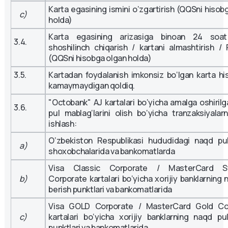
Karta egasining ismini o‘zgartirish (QQSni hisob
c)
holda)
Karta egasining arizasiga binoan 24 soat
3.4.
shoshilinch chiqarish / kartani almashtirish /
(QQSni hisobga olgan holda)
3.5.
Kartadan foydalanish imkonsiz bo‘lgan karta hi
kamaymaydigan qoldiq.
"Octobank" AJ kartalari bo‘yicha amalga oshiril
3.6.
pul mablag‘larini olish bo‘yicha tranzaksiyalar
ishlash:
O‘zbekiston Respublikasi hududidagi naqd pul
a)
shoxobchalarida va bankomatlarda
Visa Classic Corporate / MasterCard S
b)
Corporate kartalari bo‘yicha xorijiy banklarning 
berish punktlari va bankomatlarida
Visa GOLD Corporate / MasterCard Gold Co
c)
kartalari bo‘yicha xorijiy banklarning naqd pu
punktlari va bankomatlarida