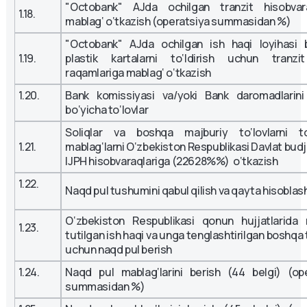
"Octobank" AJda ochilgan tranzit hisobvara
1.18.
mablag‘ o‘tkazish (operatsiya summasidan %)
"Octobank" AJda ochilgan ish haqi loyihasi b
1.19.
plastik kartalarni to‘ldirish uchun tranzi
raqamlariga mablag‘ o‘tkazish
1.20.
Bank komissiyasi va/yoki Bank daromadlarini 
bo‘yicha to‘lovlar
Soliqlar va boshqa majburiy to‘lovlarni to
1.21.
mablag‘larni O‘zbekiston Respublikasi Davlat budj
IJPH hisobvaraqlariga (22628%%) o‘tkazish
1.22.
Naqd pul tushumini qabul qilish va qayta hisoblas
O‘zbekiston Respublikasi qonun hujjatlarida 
1.23.
tutilgan ish haqi va unga tenglashtirilgan boshqa 
uchun naqd pul berish
1.24.
Naqd pul mablag‘larini berish (44 belgi) (op
summasidan %)