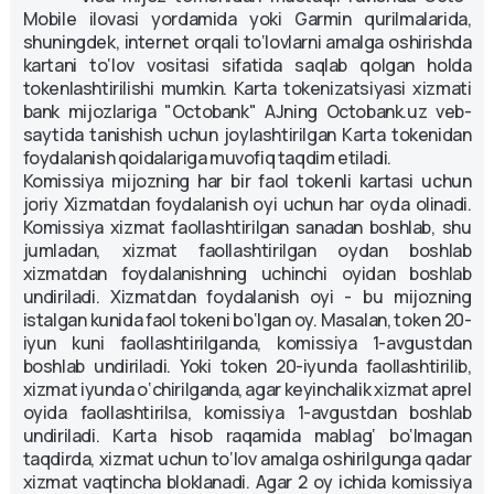
Mobile ilovasi yordamida yoki Garmin qurilmalarida,
shuningdek, internet orqali to‘lovlarni amalga oshirishda
kartani to‘lov vositasi sifatida saqlab qolgan holda
tokenlashtirilishi mumkin. Karta tokenizatsiyasi xizmati
bank mijozlariga "Octobank" AJning Octobank.uz veb-
saytida tanishish uchun joylashtirilgan Karta tokenidan
foydalanish qoidalariga muvofiq taqdim etiladi.
Komissiya mijozning har bir faol tokenli kartasi uchun
joriy Xizmatdan foydalanish oyi uchun har oyda olinadi.
Komissiya xizmat faollashtirilgan sanadan boshlab, shu
jumladan, xizmat faollashtirilgan oydan boshlab
xizmatdan foydalanishning uchinchi oyidan boshlab
undiriladi. Xizmatdan foydalanish oyi - bu mijozning
istalgan kunida faol tokeni bo‘lgan oy. Masalan, token 20-
iyun kuni faollashtirilganda, komissiya 1-avgustdan
boshlab undiriladi. Yoki token 20-iyunda faollashtirilib,
xizmat iyunda o‘chirilganda, agar keyinchalik xizmat aprel
oyida faollashtirilsa, komissiya 1-avgustdan boshlab
undiriladi. Karta hisob raqamida mablag‘ bo‘lmagan
taqdirda, xizmat uchun to‘lov amalga oshirilgunga qadar
xizmat vaqtincha bloklanadi. Agar 2 oy ichida komissiya