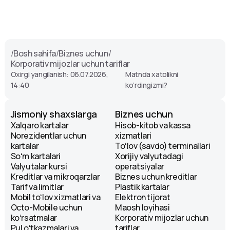
/
Bosh sahifa
/
Biznes uchun
/
Korporativ mijozlar uchun tariflar
Oxirgi yangilanish: 06.07.2026,
Matnda xatolikni
14:40
ko‘rdingizmi?
Jismoniy shaxslarga
Biznes uchun
Xalqaro kartalar
Hisob-kitob va kassa
Norezidentlar uchun
xizmatlari
kartalar
Toʻlov (savdo) terminallari
Soʻm kartalari
Xorijiy valyutadagi
Valyutalar kursi
operatsiyalar
Kreditlar va mikroqarzlar
Biznes uchun kreditlar
Tarif va limitlar
Plastik kartalar
Mobil toʻlov xizmatlari va
Elektron tijorat
Octo-Mobile uchun
Maosh loyihasi
koʻrsatmalar
Korporativ mijozlar uchun
Pul oʻtkazmalari va
tariflar