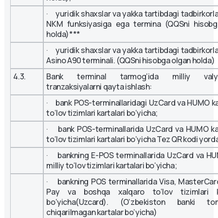
· yuridik shaxslar va yakka tartibdagi tadbirkorl
NKM funksiyasiga ega termina (QQSni hisobg
holda)***
· yuridik shaxslar va yakka tartibdagi tadbirkorl
Asino A90 terminali. (QQSni hisobga olgan holda)
4.3.
Bank terminal tarmog‘ida milliy valyu
tranzaksiyalarni qayta ishlash:
· bank POS-terminallaridagi UzCard va HUMO kab
to‘lov tizimlari kartalari bo‘yicha;
· bank POS-terminallarida UzCard va HUMO kab
to‘lov tizimlari kartalari bo‘yicha Tez QR kodi yor
· bankning E-POS terminallarida UzCard va HU
milliy to‘lov tizimlari kartalari bo‘yicha;
· bankning POS terminallarida Visa, MasterCar
Pay va boshqa xalqaro to‘lov tizimlari ka
bo‘yicha(Uzcard). (O‘zbekiston banki to
chiqarilmagan kartalar bo‘yicha)