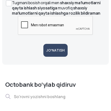
Tugmani bosish orqali men
shaxsiy maʻlumotlarni
qayta ishlash siyosatiga
muvofiq
shaxsiy
maʻlumotlarni qayta ishlashga rozilik bildiraman
JOʻNATISH
Octobank boʻylab qidiruv