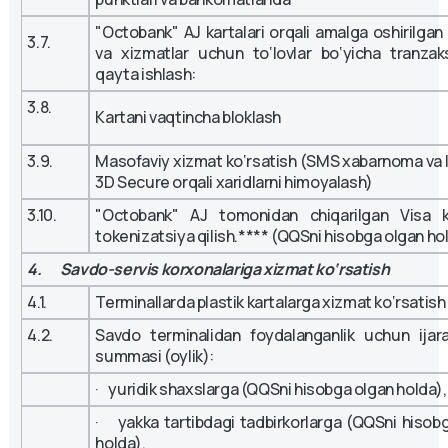
"Octobank" AJ kartalari orqali amalga oshirilgan 
3.7.
va xizmatlar uchun to‘lovlar bo‘yicha tranzaks
qayta ishlash:
3.8.
Kartani vaqtincha bloklash
3.9.
Masofaviy xizmat ko‘rsatish (SMS xabarnoma va 
3D Secure orqali xaridlarni himoyalash)
3.10.
"Octobank" AJ tomonidan chiqarilgan Visa ka
tokenizatsiya qilish.**** (QQSni hisobga olgan ho
4. Savdo-servis korxonalariga xizmat ko‘rsatish
4.1.
Terminallarda plastik kartalarga xizmat ko‘rsatish
4.2.
Savdo terminalidan foydalanganlik uchun ijara
summasi (oylik):
· yuridik shaxslarga (QQSni hisobga olgan holda),
· yakka tartibdagi tadbirkorlarga (QQSni hisob
holda),