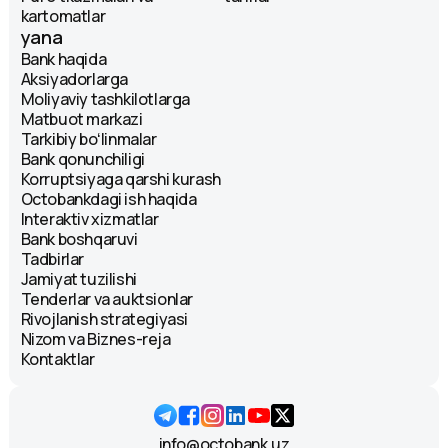
kartomatlar
yana
Bank haqida
Aksiyadorlarga
Moliyaviy tashkilotlarga
Matbuot markazi
Tarkibiy boʻlinmalar
Bank qonunchiligi
Korruptsiyaga qarshi kurash
Octobankdagi ish haqida
Interaktiv xizmatlar
Bank boshqaruvi
Tadbirlar
Jamiyat tuzilishi
Tenderlar va auktsionlar
Rivojlanish strategiyasi
Nizom va Biznes-reja
Kontaktlar
info@octobank.uz