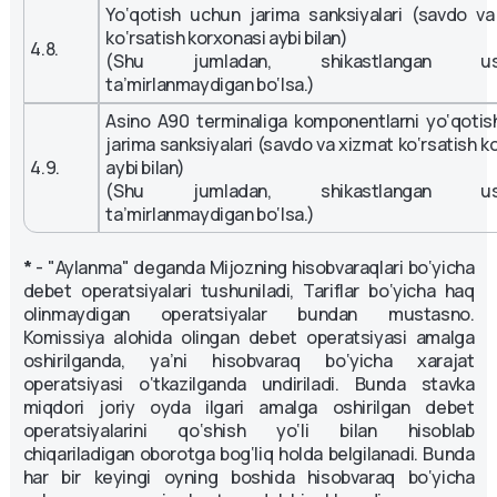
Yo‘qotish uchun jarima sanksiyalari (savdo v
ko‘rsatish korxonasi aybi bilan)
4.8.
(Shu jumladan, shikastlangan usk
ta’mirlanmaydigan bo‘lsa.)
Asino A90 terminaliga komponentlarni yo‘qoti
jarima sanksiyalari (savdo va xizmat ko‘rsatish k
4.9.
aybi bilan)
(Shu jumladan, shikastlangan usk
ta’mirlanmaydigan bo‘lsa.)
*
- "Aylanma" deganda Mijozning hisobvaraqlari bo‘yicha
debet operatsiyalari tushuniladi, Tariflar bo‘yicha haq
olinmaydigan operatsiyalar bundan mustasno.
Komissiya alohida olingan debet operatsiyasi amalga
oshirilganda, ya’ni hisobvaraq bo‘yicha xarajat
operatsiyasi o‘tkazilganda undiriladi. Bunda stavka
miqdori joriy oyda ilgari amalga oshirilgan debet
operatsiyalarini qo‘shish yo‘li bilan hisoblab
chiqariladigan oborotga bog‘liq holda belgilanadi. Bunda
har bir keyingi oyning boshida hisobvaraq bo‘yicha