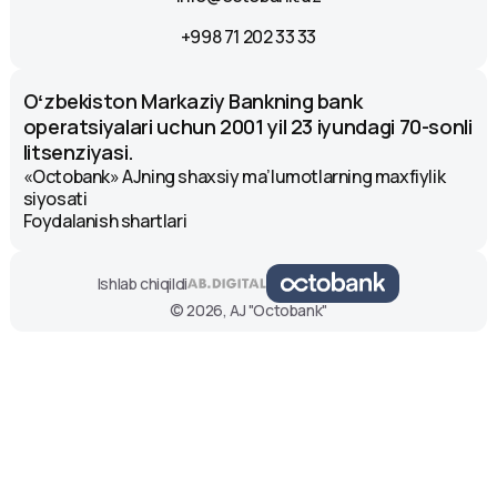
+998 71 202 33 33
Oʻzbekiston Markaziy Bankning bank
operatsiyalari uchun 2001 yil 23 iyundagi 70-sonli
litsenziyasi.
«Octobank» AJning shaxsiy ma’lumotlarning maxfiylik
siyosati
Foydalanish shartlari
Ishlab chiqildi
© 2026, AJ "Octobank"