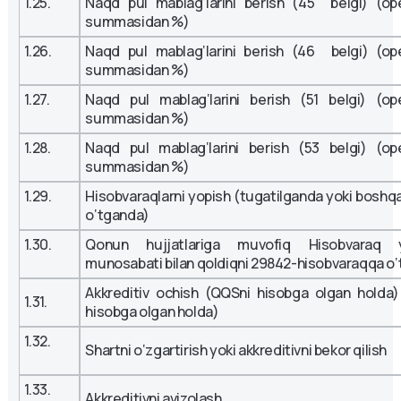
1.25.
Naqd pul mablag‘larini berish (45 belgi) (op
summasidan %)
1.26.
Naqd pul mablag‘larini berish (46 belgi) (op
summasidan %)
1.27.
Naqd pul mablag‘larini berish (51 belgi) (op
summasidan %)
1.28.
Naqd pul mablag‘larini berish (53 belgi) (op
summasidan %)
1.29.
Hisobvaraqlarni yopish (tugatilganda yoki boshq
o‘tganda)
1.30.
Qonun hujjatlariga muvofiq Hisobvaraq yo
munosabati bilan qoldiqni 29842-hisobvaraqqa o‘
Akkreditiv ochish (QQSni hisobga olgan holda
1.31.
hisobga olgan holda)
1.32.
Shartni o‘zgartirish yoki akkreditivni bekor qilish
1.33.
Akkreditivni avizolash