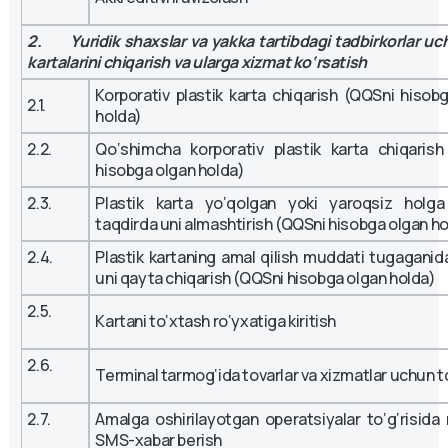
2. Yuridik shaxslar va yakka tartibdagi tadbirkorlar uch
kartalarini chiqarish va ularga xizmat ko‘rsatish
Korporativ plastik karta chiqarish (QQSni hisob
2.1.
holda)
2.2.
Qo‘shimcha korporativ plastik karta chiqaris
hisobga olgan holda)
2.3.
Plastik karta yo‘qolgan yoki yaroqsiz holga
taqdirda uni almashtirish (QQSni hisobga olgan h
2.4.
Plastik kartaning amal qilish muddati tugaganid
uni qayta chiqarish (QQSni hisobga olgan holda)
2.5.
Kartani to‘xtash ro‘yxatiga kiritish
2.6.
Terminal tarmog‘ida tovarlar va xizmatlar uchun t
2.7.
Amalga oshirilayotgan operatsiyalar to‘g‘risida
SMS-xabar berish