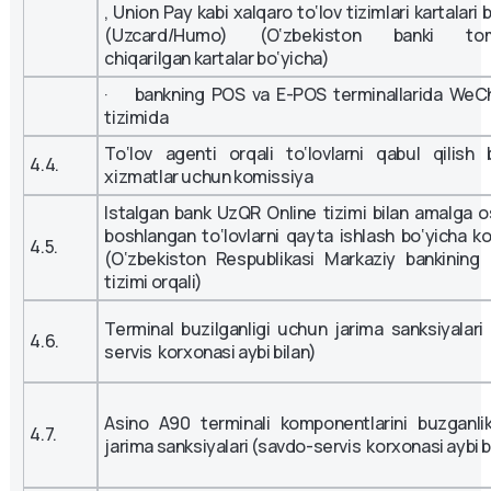
, Union Pay kabi xalqaro to‘lov tizimlari kartalari 
(Uzcard/Humo) (O‘zbekiston banki tom
chiqarilgan kartalar bo‘yicha)
· bankning POS va E-POS terminallarida WeC
tizimida
To‘lov agenti orqali to‘lovlarni qabul qilish 
4.4.
xizmatlar uchun komissiya
Istalgan bank UzQR Online tizimi bilan amalga osh
boshlangan to‘lovlarni qayta ishlash bo‘yicha k
4.5.
(O‘zbekiston Respublikasi Markaziy bankining
tizimi orqali)
Terminal buzilganligi uchun jarima sanksiyalari
4.6.
servis korxonasi aybi bilan)
Asino A90 terminali komponentlarini buzganli
4.7.
jarima sanksiyalari (savdo-servis korxonasi aybi b