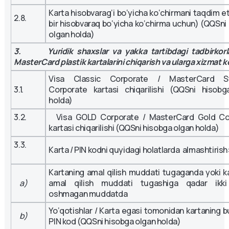
Karta hisobvarag‘i bo‘yicha ko‘chirmani taqdim et
2.8.
bir hisobvaraq bo‘yicha ko‘chirma uchun) (QQSni
olgan holda)
3. Yuridik shaxslar va yakka tartibdagi tadbirkorlar
MasterCard plastik kartalarini chiqarish va ularga xizmat k
Visa Classic Corporate / MasterCard S
3.1.
Corporate kartasi chiqarilishi (QQSni hisobg
holda)
3.2.
Visa GOLD Corporate / MasterCard Gold Co
kartasi chiqarilishi (QQSni hisobga olgan holda)
3.3.
Karta / PIN kodni quyidagi holatlarda almashtirish
Kartaning amal qilish muddati tugaganda yoki k
a)
amal qilish muddati tugashiga qadar ikk
oshmagan muddatda
Yo‘qotishlar / Karta egasi tomonidan kartaning buz
b)
PIN kod (QQSni hisobga olgan holda)