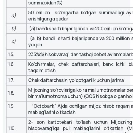
summasidan %)
50 million so‘mgacha bo‘lgan summadagi ay
a)
erishilgunga qadar
b)
(а) bandi sharti bajarilganda va 200 million so’m
(а, b) bandi sharti bajarilganda va 200 million
c)
yuqori
1.5.
235%% hisobvarag‘idan tashqi debet aylanmalar 
1.6.
Ko’chirmalar, chek daftarchalari, bank ichki bla
taqdim etish
1.7.
Chek daftarchasini yo‘qotganlik uchun jarima
Mijozning so‘rovlariga ko‘ra ma’lumotnomalar ber
1.8.
bir ma’lumotnoma uchun) (QQS hisobga olgan ho
1.9.
“Octobank” Ajda ochilgan mijoz hisob raqamla
mablag’larini o’tkazish
2- son kartotekani to‘lash uchun Mijozning
1.10.
hisobvarag‘iga pul mablag‘larini o‘tkazish (M