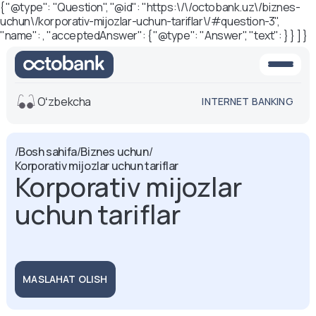
{ "@type": "Question", "@id": "https:\/\/octobank.uz\/biznes-
uchun\/korporativ-mijozlar-uchun-tariflar\/#question-3",
"name": , "acceptedAnswer": { "@type": "Answer", "text": } } ] }
Oʻzbekcha
INTERNET BANKING
Ko'rinish
/
Bosh sahifa
/
Biznes uchun
/
Korporativ mijozlar uchun tariflar
O'rta
Oq-qora
Korporativ mijozlar
versiya
versiya
uchun tariflar
Ovoz
Matn o'lchami
Aa -
Aa
Aa +
MASLAHAT OLISH