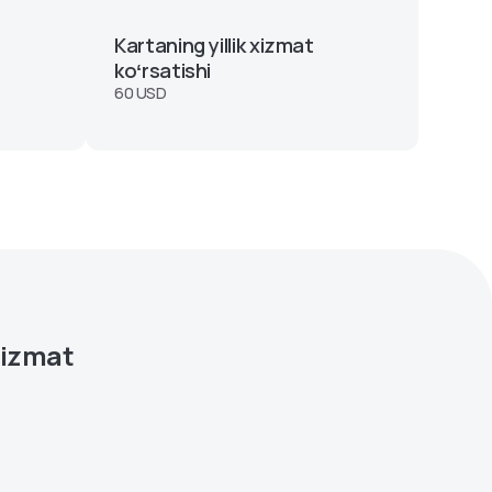
Kartaning yillik xizmat
koʻrsatishi
60 USD
xizmat