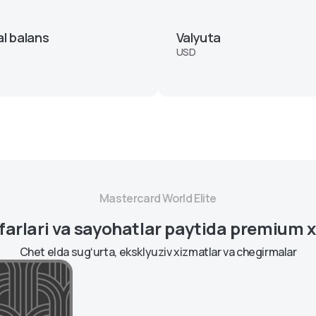
Ipoteka
ntlar
l balans
Valyuta
D
USD
Mastercard World Elite
afarlari va sayohatlar paytida premium 
Chet elda sugʻurta, eksklyuziv xizmatlar va chegirmalar