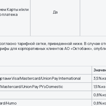
ием Карты и/или
Да
о платежа
огласно тарифной сетке, приведенной ниже. В случае о
арифы для корпоративных клиентов АО «Октобанк», опуб
Значе
ами Visa/Mastercard/Union Pay International
3,5% и
/Mastercard/Union Pay РУз Domestic
1,5% и
0,8% и
Card/Humo
0,8% и