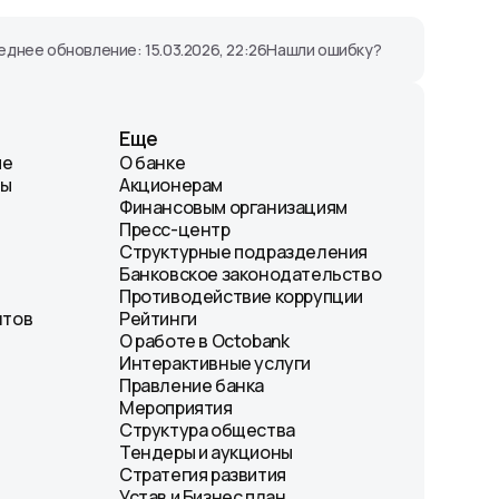
днее обновление: 15.03.2026, 22:26
Нашли ошибку?
Еще
ие
О банке
лы
Акционерам
Финансовым организациям
Пресс-центр
Структурные подразделения
Банковское законодательство
Противодействие коррупции
нтов
Рейтинги
О работе в Octobank
Интерактивные услуги
Правление банка
Мероприятия
Структура общества
Тендеры и аукционы
Стратегия развития
Устав и Бизнес план