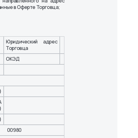
 направленного на адрес
анные в Оферте Торговца;
Юридический адрес
Торговца
ОКЭД
)
А
)
)
00980