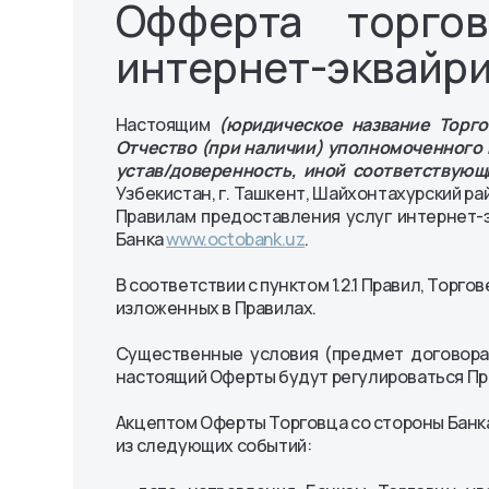
Стратегия развития
Офферта торго
Платежные мобильные
Политика
Устав и Бизнес план
сервисы и инструкция по
конфиденциально
Уведомления
интернет-эквайри
Octo-Mobile
персональных дан
Комплаенс
Платежная система
«Octobank»
Порядок обращения
OlmaPay
Правила и реглам
клиентов
Настоящим
(юридическое название Торго
Отчество (при наличии)
уполномоченного 
устав/доверенность, иной соответствующ
Узбекистан, г. Ташкент, Шайхонтахурский ра
Правилам предоставления услуг интернет-э
Банка
www.octobank.uz
.
В соответствии с пунктом 1.2.1 Правил, Торг
изложенных в Правилах.
Существенные условия (предмет договора,
настоящий Оферты будут регулироваться Пр
Акцептом Оферты Торговца со стороны Банка
из следующих событий: