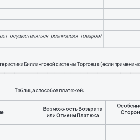
удет осуществляться реализация товаров/
теристики Биллинговой системы Торговца (если применимо
__________________________________________
Таблица способов платежей:
Особенн
Возможность Возврата
ие
Сторон
или Отмены Платежа