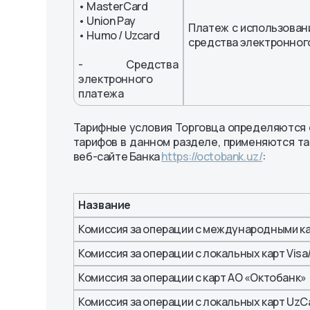
• MasterCard
• Union Pay
Платеж с использован
• Humo / Uzcard
средства электронног
- Средства
электронного
платежа
Тарифные условия Торговца определяются с
тарифов в данном разделе, применяются т
веб-сайте Банка
https://octobank.uz/
:
Название
Комиссия за операции с международными карт
Комиссия за операции с локальных карт Visa
Комиссия за операции с карт АО «Октобанк»
Комиссия за операции с локальных карт Uz