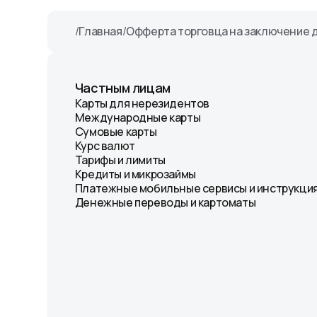
/
Главная
/
Офферта торговца на заключение д
Частным лицам
Карты для нерезидентов
Международные карты
Сумовые карты
Курс валют
Тарифы и лимиты
Кредиты и микрозаймы
Платежные мобильные сервисы и инструкция
Денежные переводы и картоматы