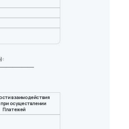
):
____________
ости взаимодействия
 при осуществлении
Платежей