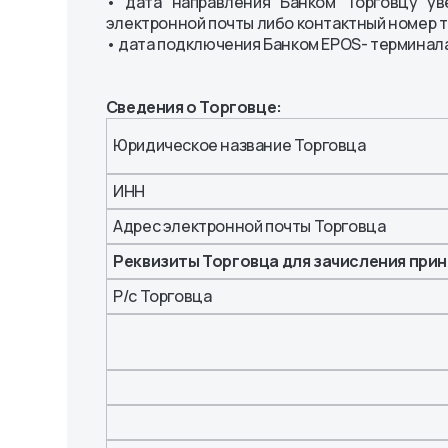
• дата направления Банком Торговцу ув
электронной почты либо контактный номер 
• дата подключения Банком EPOS- терминала
Сведения о Торговце:
Юридическое название Торговца
ИНН
Адрес электронной почты Торговца
Реквизиты Торговца для зачисления при
Р/с Торговца