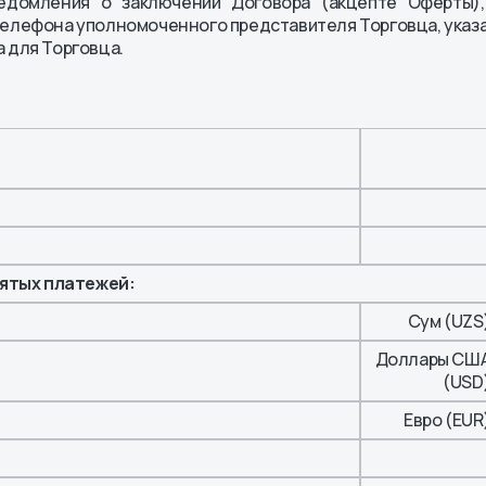
едомления о заключении Договора (акцепте Оферты),
телефона уполномоченного представителя Торговца, указ
 для Торговца.
нятых платежей:
Сум (UZS
Доллары СШ
(USD
Евро (EUR