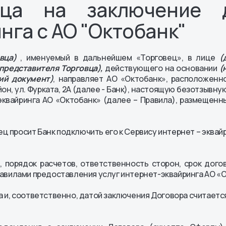
вца на заключение д
Ипотека
сти
нга с АО "Октобанк"
ных АО
енты
вца)
, именуемый в дальнейшем «Торговец», в лице
(
представителя Торговца),
действующего на основании
(
ий документ)
, направляет АО «Октобанк», расположенн
йон, ул. Фурката, 2А (далее - Банк), настоящую безотзывн
квайринга АО «Октобанк» (далее – Правила), размещенн
овец просит Банк подключить его к Сервису интернет – эквай
 порядок расчетов, ответственность сторон, срок дого
авилами предоставления услуг интернет-эквайринга АО «О
 и, соответственно, датой заключения Договора считаетс