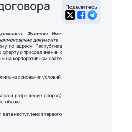
оговора
Поделитесь
должность, Фамилия, Имя,
наименование документа –
ому по адресу: Республика
ую оферту о присоединении к
ым на корпоративном сайте
ринга на основании условий,
вора и разрешение споров)
ктобанк».
я дата наступления первого