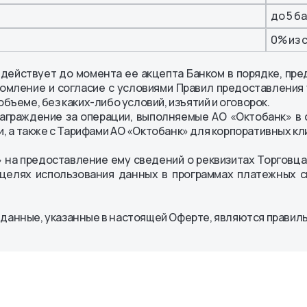
до 5 б
0% из 
действует до момента ее акцепта Банком в порядке, пред
омление и согласие с условиями Правил предоставления 
бъеме, без каких-либо условий, изъятий и оговорок.
аграждение за операции, выполняемые АО «Октобанк» в 
, а также с Тарифами АО «Октобанк» для корпоративных кл
 на предоставление ему сведений о реквизитах Торговц
 целях использования данных в программах платежных 
данные, указанные в настоящей Оферте, являются правиль