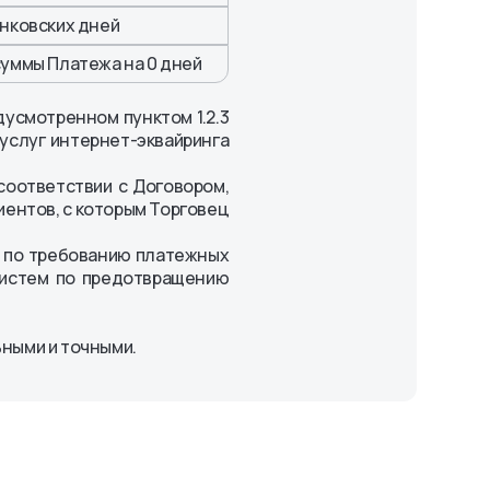
анковских дней
суммы Платежа на 0 дней
усмотренном пунктом 1.2.3
услуг интернет-эквайринга
соответствии с Договором,
иентов, с которым Торговец
а по требованию платежных
систем по предотвращению
ными и точными.