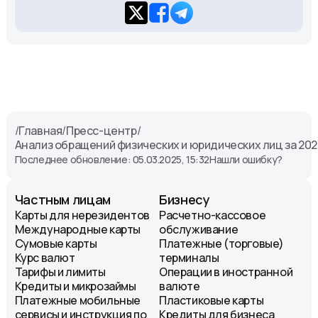
/
Главная
/
Пресс-центр
/
Анализ обращений физических и юридических лиц за 202
Последнее обновление: 05.03.2025, 15:32
Нашли ошибку?
Частным лицам
Бизнесу
Карты для нерезидентов
Расчетно-кассовое
Международные карты
обслуживание
Сумовые карты
Платежные (торговые)
Курс валют
терминалы
Тарифы и лимиты
Операции в иностранной
Кредиты и микрозаймы
валюте
Платежные мобильные
Пластиковые карты
сервисы и инструкция по
Кредиты для бизнеса