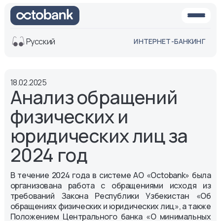
Русский
ИНТЕРНЕТ-БАНКИНГ
Вид
18.02.2025
Обычная
Черно-
Анализ обращений
версия
белая
версия
физических и
Озвучить
юридических лиц за
Размер шрифта
2024 год
Aa -
Aa
Aa +
В течение 2024 года в системе АО «Octobank» была
организована работа с обращениями исходя из
требований Закона Республики Узбекистан «Об
обращениях физических и юридических лиц», а также
Положением Центрального банка «О минимальных