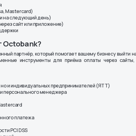
я
a, Mastercard)
или на следующий день)
через сайт или приложение)
оддержки
т Octobank?
ионный партнёр, который помогает вашему бизнесу выйти 
менные инструменты для приёма оплаты через сайты,
, но и индивидуальных предпринимателей (ЯТТ)
l и персонального менеджера
Mastercard
енного платежа
сти PCI DSS