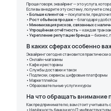
Стратегия развития
Проще говоря, эквайринг — это услуга, кото
Платежные мобильные
Политика
Устав и Бизнес план
Если вы внедрите эту систему, получите сл
сервисы и инструкция по
конфиденциально
Уведомления
•
Больше клиентов
— покупатели, предпочит
Octo-Mobile
персональных дан
Комплаенс
•
Рост объёмов продаж
— благодаря удобст
Платежная система
«Octobank»
Порядок обращения
OlmaPay
Правила и реглам
•
Минимизация рисков, связанных с нали
клиентов
•
Упрощённая отчётность
— каждая транзак
•
Укрепление репутации бренда
— бизнес, 
В каких сферах особенно ва
Эквайринг сегодня становится практически
• Онлайн-магазины
• Кафе и рестораны
• Службы доставки и такси
• Подписки, сервисы, цифровые платформы
• Маркетплейсы
• Образовательные услуги и курсы
На что обращать внимание 
Как предпринимателю, вам стоит учитывать
• Надёжность банка и его IT-инфраструктуры