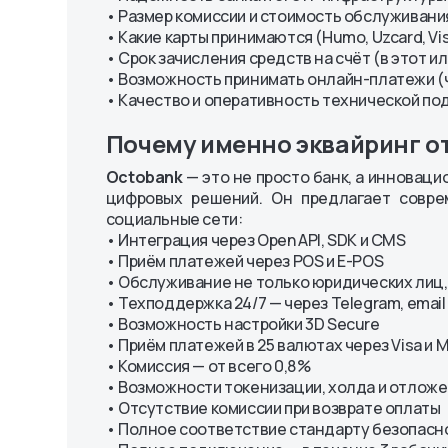
• Размер комиссии и стоимость обслуживани
• Какие карты принимаются (Humo, Uzcard, Vis
• Срок зачисления средств на счёт (в этот 
• Возможность принимать онлайн-платежи (
• Качество и оперативность технической п
Почему именно эквайринг о
Octobank
— это не просто банк, а инновац
цифровых решений. Он предлагает совре
социальные сети:
• Интеграция через Open API, SDK и CMS
• Приём платежей через POS и E-POS
• Обслуживание не только юридических лиц
• Техподдержка 24/7 — через Telegram, emai
• Возможность настройки 3D Secure
• Приём платежей в 25 валютах через Visa и 
• Комиссия — от всего 0,8 %
• Возможности токенизации, холда и отлож
• Отсутствие комиссии при возврате оплаты
• Полное соответствие стандарту безопасно