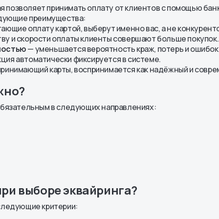
рая позволяет принимать оплату от клиентов с помощью банк
Ипотека
едующие преимущества:
сти
ающие оплату картой, выберут именно вас, а не конкуренто
ных АО
ву и скорости оплаты клиенты совершают больше покупок.
енты
чностью
— уменьшается вероятность краж, потерь и ошибок 
ция автоматически фиксируется в системе.
принимающий карты, воспринимается как надёжный и совре
жно?
 обязательным в следующих направлениях:
при выборе эквайринга?
 следующие критерии: