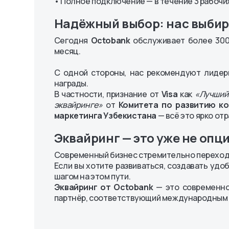
• Полное подключение — в течение 3 рабочи
Надёжный выбор: нас выби
Сегодня
Octobank
обслуживает более 300 
месяц.
С одной стороны, нас рекомендуют лидер
награды.
В частности, признание от
Visa
как
«Лучший
эквайринге»
от
Комитета по развитию ко
маркетинга Узбекистана
— всё это ярко от
Эквайринг — это уже не опц
Современный бизнес стремительно переход
Если вы хотите развиваться, создавать удо
шагом на этом пути.
Эквайринг от Octobank
— это современное
партнёр, соответствующий международным 