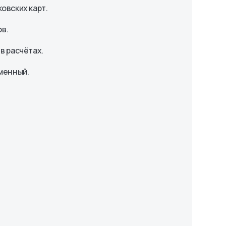
овских карт.
в.
в расчётах.
менный.