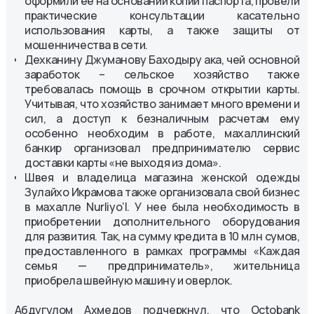
оформили ее на основании копии паспорта, провели
практические консультации касательно
использования карты, а также защиты от
мошенничества в сети.
Дехканину Джуманову Баходыру ака, чей основной
заработок – сельское хозяйство также
требовалась помощь в срочном открытии карты.
Учитывая, что хозяйство занимает много времени и
сил, а доступ к безналичным расчетам ему
особенно необходим в работе, махаллинский
банкир организовал предпринимателю сервис
доставки карты «не выходя из дома».
Швея и владелица магазина женской одежды
Зулайхо Икрамова также организовала свой бизнес
в махалле Nurliyo‘l. У нее была необходимость в
приобретении дополнительного оборудования
для развития. Так, на сумму кредита в 10 млн сумов,
предоставленного в рамках программы «Каждая
семья — предприниматель», жительница
приобрела швейную машину и оверлок.
Абдугулом Ахмедов подчеркнул, что Octobank