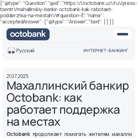
{ "@type": "Question", "@id": "https:\/\/octobank.uz\/ru\/press-
tsentr\/mahallinskiy-bankir-octobank-kak-rabotaet-
podderzhka-na-mestah\/#question-3", "name": ,
"acceptedAnswer": { "@type": "Answer", "text": } } ] }
Русский
ИНТЕРНЕТ-БАНКИНГ
Вид
21.07.2025
Обычная
Черно-
Махаллинский банкир
версия
белая
версия
Octobank: как
Озвучить
работает поддержка
Размер шрифта
на местах
Aa -
Aa
Aa +
Octobank
продолжает помогать жителям махалли