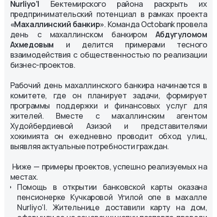
Nurliyo‘l
Бектемирского района раскрыть их
предпринимательский потенциал в рамках проекта
«Махаллинский банкир»
. Команда Octobank провела
день с махаллинском банкиром
Абдугуломом
Ахмедовым
и делится примерами тесного
взаимодействия с общественностью по реализации
бизнес-проектов.
Рабочий день махаллинского банкира начинается в
комитете, где он планирует задачи, формирует
программы поддержки и финансовых услуг для
жителей. Вместе с махаллинским агентом
Худойбердиевой Азизой и представителями
хокимията он ежедневно проводит обход улиц,
выявляя актуальные потребности граждан.
Ниже — примеры проектов, успешно реализуемых на
местах.
Помощь в открытии банковской карты оказана
пенсионерке Кучкаровой Угилой опе в махалле
Nurliyo‘l. Жительнице доставили карту на дом,