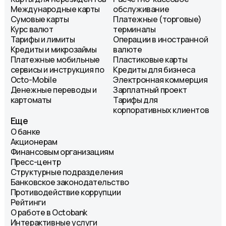
Международные карты
обслуживание
Сумовые карты
Платежные (торговые)
Курс валют
терминалы
Тарифы и лимиты
Операции в иностранной
Кредиты и микрозаймы
валюте
Платежные мобильные
Пластиковые карты
сервисы и инструкция по
Кредиты для бизнеса
Octo-Mobile
Электронная коммерция
Денежные переводы и
Зарплатный проект
картоматы
Тарифы для
корпоративных клиентов
Еще
О банке
Акционерам
Финансовым организациям
Пресс-центр
Структурные подразделения
Банковское законодательство
Противодействие коррупции
Рейтинги
О работе в Octobank
Интерактивные услуги