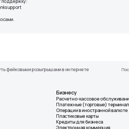
у поддержку:
ных АО
anksupport
енты
росами.
уть фейковыми розыгрышами в интернете
Пос
Бизнесу
Расчетно-кассовое обслуживан
Платежные (торговые) термина
Операции в иностранной валюте
Пластиковые карты
Кредиты для бизнеса
Электронная коммерция