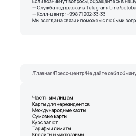
Уведомления
Если возникнут вопросы, обращайтесь в наш
Octo-Mobile
персональных дан
Комплаенс
— Служба поддержки в Telegram: t.me/octob
Платежная система
«Octobank»
Порядок обращения
— Колл-центр: +998 71 202-33-33
OlmaPay
Правила и реглам
клиентов
Мы всегда на связи и поможем с любыми воп
/
Главная
/
Пресс-центр
/
Не дайте себя обман
Частным лицам
Карты для нерезидентов
Международные карты
Сумовые карты
Курс валют
Тарифы и лимиты
Кредиты и микрозаймы