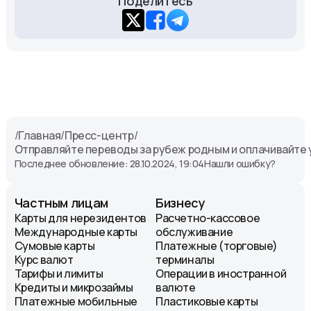
Поделитесь
/
Главная
/
Пресс-центр
/
Отправляйте переводы за рубеж родным и оплачивайте 
Последнее обновление: 28.10.2024, 19:04
Нашли ошибку?
Частным лицам
Бизнесу
Карты для нерезидентов
Расчетно-кассовое
Международные карты
обслуживание
Сумовые карты
Платежные (торговые)
Курс валют
терминалы
Тарифы и лимиты
Операции в иностранной
Кредиты и микрозаймы
валюте
Платежные мобильные
Пластиковые карты