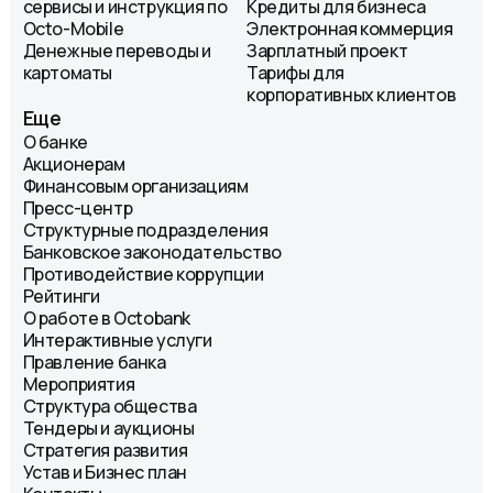
сервисы и инструкция по
Кредиты для бизнеса
Octo-Mobile
Электронная коммерция
Денежные переводы и
Зарплатный проект
картоматы
Тарифы для
корпоративных клиентов
Еще
О банке
Акционерам
Финансовым организациям
Пресс-центр
Структурные подразделения
Банковское законодательство
Противодействие коррупции
Рейтинги
О работе в Octobank
Интерактивные услуги
Правление банка
Мероприятия
Структура общества
Тендеры и аукционы
Стратегия развития
Устав и Бизнес план