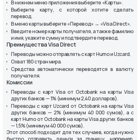
В нижнем меню приложения выберите «Карты».
Выберите карту, с которой хотите сделать
перевод.
В меню карты выберите «Перевод» → «Visa Direct».
Введите номер карты получателя, а также фамилию
и имя, укажите сумму и подтвердите перевод.
Преимущества Visa Direct
Переводы можно отправлять с карт Humo и Uzcard.
Охват 180 стран мира.
Средства автоматически переводятся в валюту
получателя.
Комиссии
Переводы c карт Visa от Octobank на карты Visa
других банков — 1% (минимум 2,40 долларов).
Переводы с карт Uzcard от Octobank на карты Visa
других банков — 2% (минимум 40 000 сумов), а с
карт Humo от Octobank на карты Visa других банков
— 1,5% (минимум 40 000 сумов).
Этот способ подходит для тех случаев, когда нужно
быстро отправить деньги за границу, например,