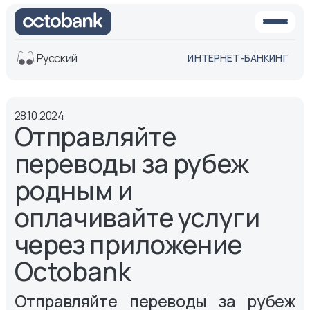
Русский
ИНТЕРНЕТ-БАНКИНГ
Вид
28.10.2024
Обычная
Черно-
Отправляйте
версия
белая
версия
переводы за рубеж
Озвучить
родным и
Размер шрифта
оплачивайте услуги
Aa -
Aa
Aa +
через приложение
Octobank
Отправляйте переводы за рубеж