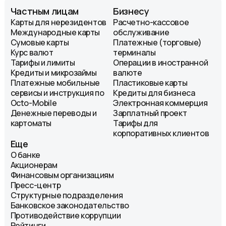
Частным лицам
Бизнесу
Карты для нерезидентов
Расчетно-кассовое
Международные карты
обслуживание
Сумовые карты
Платежные (торговые)
Курс валют
терминалы
Тарифы и лимиты
Операции в иностранной
Кредиты и микрозаймы
валюте
Платежные мобильные
Пластиковые карты
сервисы и инструкция по
Кредиты для бизнеса
Octo-Mobile
Электронная коммерция
Денежные переводы и
Зарплатный проект
картоматы
Тарифы для
корпоративных клиентов
Еще
О банке
Акционерам
Финансовым организациям
Пресс-центр
Структурные подразделения
Банковское законодательство
Противодействие коррупции
Рейтинги