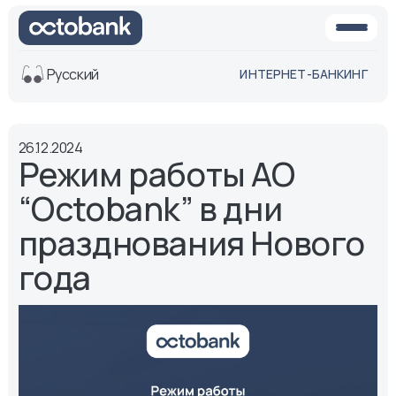
Русский
ИНТЕРНЕТ-БАНКИНГ
Вид
26.12.2024
Обычная
Черно-
Режим работы АО
версия
белая
версия
“Octobank” в дни
Озвучить
празднования Нового
Размер шрифта
года
Aa -
Aa
Aa +