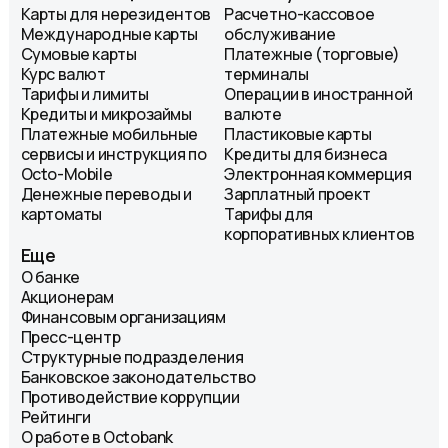
Карты для нерезидентов
Расчетно-кассовое
Международные карты
обслуживание
Сумовые карты
Платежные (торговые)
Курс валют
терминалы
Тарифы и лимиты
Операции в иностранной
Кредиты и микрозаймы
валюте
Платежные мобильные
Пластиковые карты
сервисы и инструкция по
Кредиты для бизнеса
Octo-Mobile
Электронная коммерция
Денежные переводы и
Зарплатный проект
картоматы
Тарифы для
корпоративных клиентов
Еще
О банке
Акционерам
Финансовым организациям
Пресс-центр
Структурные подразделения
Банковское законодательство
Противодействие коррупции
Рейтинги
О работе в Octobank