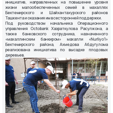
инициатив, направленных на повышение уровня
жизни малообеспеченных семей в махаллях
Бектемирского и Шайхантахурского районов
Ташкента и оказания им всесторонней поддержки.
Под руководством начальника Операционного
управления Octobank Хазраткулова Расулжона, а
также банковского сотрудника, назначенного
«махаллинским банкиром» махалли «Nurliyo'l»
Бектемирского района, Ахмедова Абдугулома
реализована инициатива по высадке плодовых
деревьев.