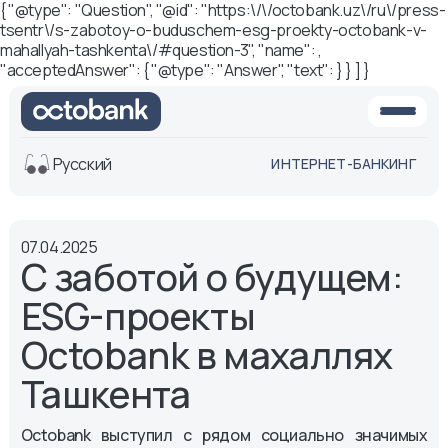
{ "@type": "Question", "@id": "https:\/\/octobank.uz\/ru\/press-
tsentr\/s-zabotoy-o-buduschem-esg-proekty-octobank-v-
mahallyah-tashkenta\/#question-3", "name": ,
"acceptedAnswer": { "@type": "Answer", "text": } } ] }
Русский
ИНТЕРНЕТ-БАНКИНГ
Вид
07.04.2025
Обычная
Черно-
С заботой о будущем:
версия
белая
версия
ESG-проекты
Озвучить
Octobank в махаллях
Размер шрифта
Ташкента
Aa -
Aa
Aa +
Octobank выступил с рядом социально значимых