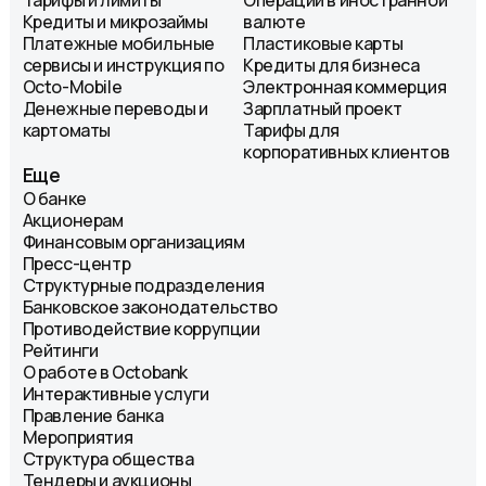
Тарифы и лимиты
Операции в иностранной
Кредиты и микрозаймы
валюте
Платежные мобильные
Пластиковые карты
сервисы и инструкция по
Кредиты для бизнеса
Octo-Mobile
Электронная коммерция
Денежные переводы и
Зарплатный проект
картоматы
Тарифы для
корпоративных клиентов
Еще
О банке
Акционерам
Финансовым организациям
Пресс-центр
Структурные подразделения
Банковское законодательство
Противодействие коррупции
Рейтинги
О работе в Octobank
Интерактивные услуги
Правление банка
Мероприятия
Структура общества
Тендеры и аукционы