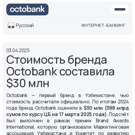
Русский
ИНТЕРНЕТ-БАНКИНГ
Вид
03.04.2025
Обычная
Черно-
Стоимость бренда
версия
белая
версия
Octobank составила
Озвучить
$30 млн
Размер шрифта
Aa -
Aa
Octobank — первый бренд в Узбекистане, чью
Aa +
стоимость рассчитали официально. По итогам 2024
года бренд Octobank оценили в
$30 млн (388 млрд
сумов по курсу ЦБ на 17 марта 2025 года)
. Подсчёт
был выполнен в рамках премии Brand Awards
International, которую организовали Маркетинговая
ассоциация Узбекистана и Комитет по развитию