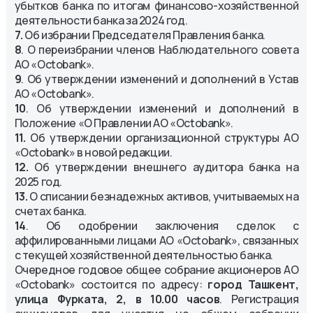
убытков банка по итогам финансово-хозяйственной
деятельности банка за 2024 год.
7.
Об избрании Председателя Правления банка.
8
. О переизбрании членов Наблюдательного совета
АО «Octobank».
9
. Об утверждении изменений и дополнений в Устав
АО «Octobank».
10
. Об утверждении изменений и дополнений в
Положение «О Правлении АО «Octobank».
11.
Об утверждении организационной структуры АО
«Octobank» в новой редакции.
12.
Об утверждении внешнего аудитора банка на
2025 год.
13.
О списании безнадежных активов, учитываемых на
счетах банка.
14
. Об одобрении заключения сделок с
аффилированными лицами АО «Octobank», связанных
с текущей хозяйственной деятельностью банка.
Очередное годовое общее собрание акционеров АО
«Octobank» состоится по адресу:
город Ташкент,
улица Фурката, 2,
в 10.00 часов
. Регистрация