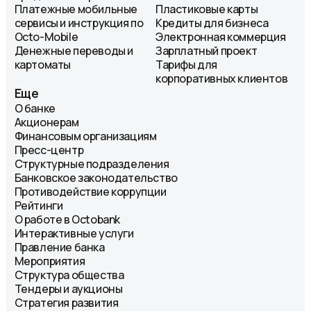
Платежные мобильные
Пластиковые карты
сервисы и инструкция по
Кредиты для бизнеса
Octo-Mobile
Электронная коммерция
Денежные переводы и
Зарплатный проект
картоматы
Тарифы для
корпоративных клиентов
Еще
О банке
Акционерам
Финансовым организациям
Пресс-центр
Структурные подразделения
Банковское законодательство
Противодействие коррупции
Рейтинги
О работе в Octobank
Интерактивные услуги
Правление банка
Мероприятия
Структура общества
Тендеры и аукционы
Стратегия развития