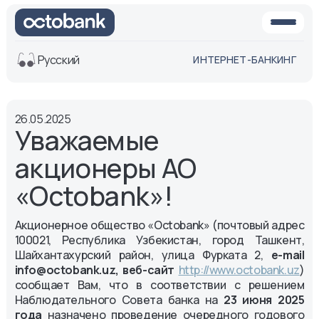
Русский
ИНТЕРНЕТ-БАНКИНГ
Вид
26.05.2025
Обычная
Черно-
Уважаемые
версия
белая
версия
акционеры АО
Озвучить
«Octobank»!
Размер шрифта
Aa -
Aa
Акционерное общество «Octobank» (почтовый адрес
Aa +
100021, Республика Узбекистан, город Ташкент,
Шайхантахурский район, улица Фурката 2,
e-mail
info@octobank.uz, веб-сайт
http://www.octobank.uz
)
сообщает Вам, что в соответствии с решением
Наблюдательного Совета банка на
23 июня 2025
года
назначено проведение очередного годового