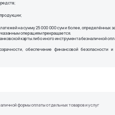
средств;
ных АО
енты
 продукции;
латежей на сумму 25 000 000 сум и более, определённых 
указанным операциям прекращается.
анковской карты либо иного инструмента безналичной опл
озрачности, обеспечение финансовой безопасности и
аличной формы оплаты отдельных товаров и услуг