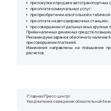
Уведомления
при покупке и продаже автотранспортных 
Octo-Mobile
персональных дан
Комплаенс
при оплате коммунальных услуг;
Платежная система
«Octobank»
Порядок обращения
OlmaPay
Правила и реглам
при приобретении алкогольной и табачной
клиентов
при оплате на автозаправочных станциях;
при совершении отдельных иных крупных п
Приём наличных денежных средств по выше
Рекомендуем заранее обеспечить наличие б
при совершении платежей.
Изменения направлены на повышение пр
расчетов.
/
Главная
/
Пресс-центр
/
Уведомление о введении обязательной безн