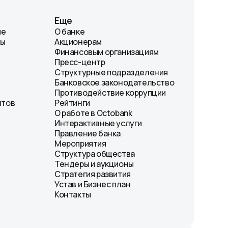
Еще
ие
О банке
лы
Акционерам
Финансовым организациям
Пресс-центр
Структурные подразделения
Банковское законодательство
Противодействие коррупции
нтов
Рейтинги
О работе в Octobank
Интерактивные услуги
Правление банка
Мероприятия
Структура общества
Тендеры и аукционы
Стратегия развития
Устав и Бизнес план
Контакты