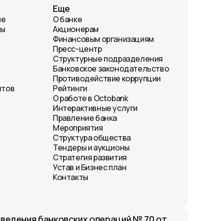
Еще
ие
О банке
лы
Акционерам
Финансовым организациям
Пресс-центр
Структурные подразделения
Банковское законодательство
Противодействие коррупции
нтов
Рейтинги
О работе в Octobank
Интерактивные услуги
Правление банка
Мероприятия
Структура общества
Тендеры и аукционы
Стратегия развития
Устав и Бизнес план
Контакты
оведения банковских операций № 70 от