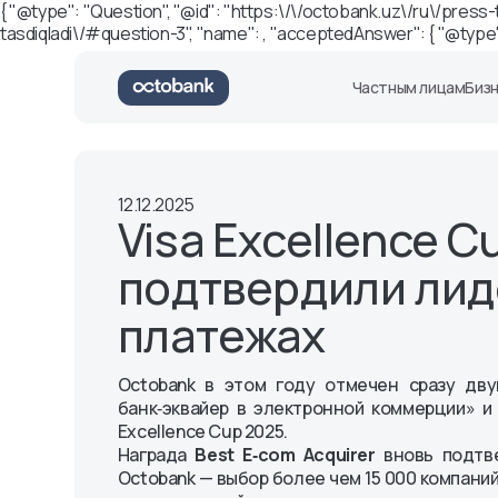
{ "@type": "Question", "@id": "https:\/\/octobank.uz\/ru\/pres
tasdiqladi\/#question-3", "name": , "acceptedAnswer": { "@type": 
Частным лицам
Биз
Международные карты
Пластиковые карты
Новости
Эквайринг
О банке
Карты для нерез
Операции в иност
Мнения эксперто
Пресс-центр
12.12.2025
валюте
Visa Classic
Visa Classic
Банковское
Visa Classic
Visa Excellence C
Visa Classic Virtual
Uzcard
законодательство
Visa Gold
Visa Gold
Структурные
Visa Platinum
подтвердили лид
Visa Platinum
подразделения
Mastercard Standa
Visa Signature
Правление банка
Mastercard Gold
платежах
Кредиты для
Зарплатный прое
Visa Infinite
Руководство Банка
Mastercard World El
юридических лиц
Masterсard Standart
Противодействие
Octo-Invest
Mastercard Standart
коррупции
Octo-Оборот
Octobank в этом году отмечен сразу дв
Virtual
Интерактивные услуги
Octo-Авто
банк‑эквайер в электронной коммерции» и 
Masterсard Gold
Рейтинги
Факторинг
Excellence Cup 2025.
Mastercard World Elite
Контакты
Сервисы и устройства
Правовая информ
Структура общества
Награда
Best E‑com Acquirer
вновь подтв
Банкоматы и картоматы
Условия использо
Тендеры и аукционы
Octobank — выбор более чем 15 000 компани
Денежные переводы
Формы документо