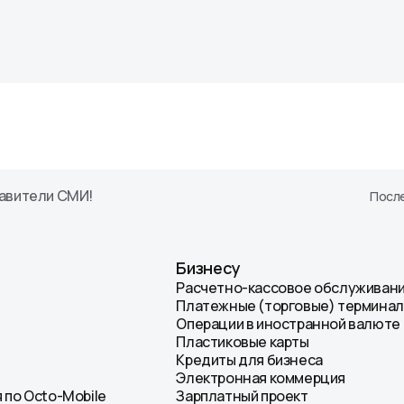
Ипотека
сти
ных АО
енты
авители СМИ!
После
Бизнесу
Расчетно-кассовое обслуживан
Платежные (торговые) термина
Операции в иностранной валюте
Пластиковые карты
Кредиты для бизнеса
Электронная коммерция
 по Octo-Mobile
Зарплатный проект