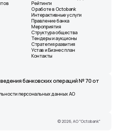
нтов
Рейтинги
О работе в Octobank
Интерактивные услуги
Правление банка
Мероприятия
Структура общества
Тендеры и аукционы
Стратегия развития
Устав и Бизнес план
Контакты
оведения банковских операций № 70 от
льности персональных данных АО
© 2026, АО "Octobank"