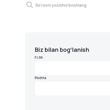
Biz bilan bogʻlanish
F.I.Sh
Pochta