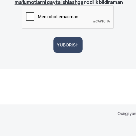
maʻlumotlarni qayta ishlashga
rozilik bildiraman
YUBORISH
Oxirgi yan