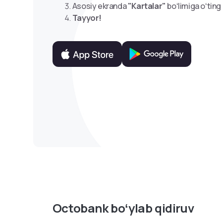
Asosiy ekranda
"Kartalar"
boʻlimiga oʻting
Tayyor!
Octobank boʻylab qidiruv