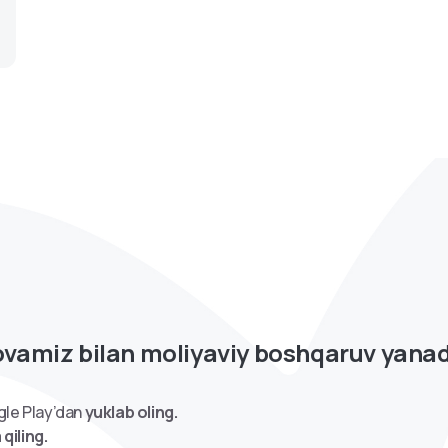
lovamiz bilan moliyaviy boshqaruv yana
gle Play’dan
yuklab oling.
qiling.