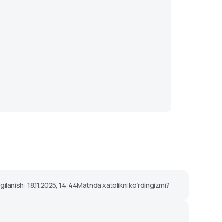
gilanish: 18.11.2025, 14:44
Matnda xatolikni ko‘rdingizmi?