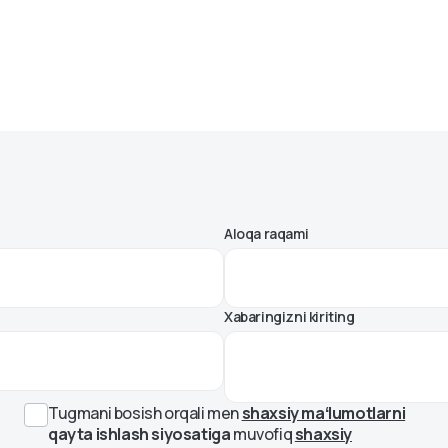
Aloqa raqami
Xabaringizni kiriting
Tugmani bosish orqali men
shaxsiy maʻlumotlarni
qayta ishlash siyosatiga
muvofiq
shaxsiy