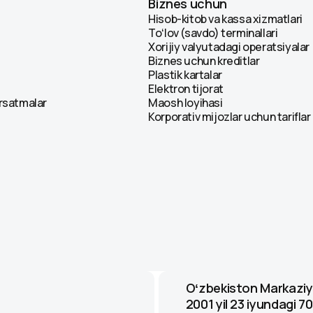
Biznes uchun
Hisob-kitob va kassa xizmatlari
Toʻlov (savdo) terminallari
Xorijiy valyutadagi operatsiyalar
Biznes uchun kreditlar
Plastik kartalar
Elektron tijorat
ʻrsatmalar
Maosh loyihasi
Korporativ mijozlar uchun tariflar
Oʻzbekiston Markaziy
2001 yil 23 iyundagi 70