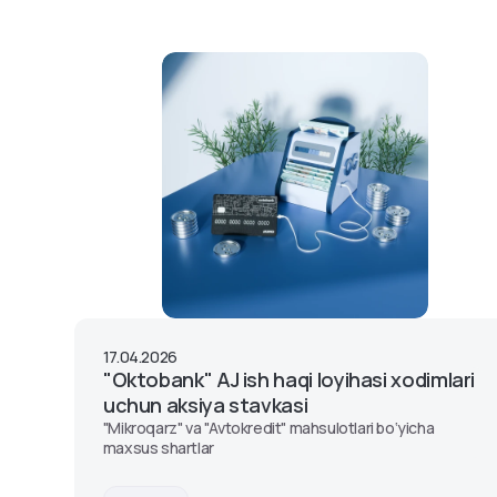
Mijozlarning murojaat qilish
Pul oʻtkazmalari
Maxfiylik siyosati
tartibi
Mobil toʻlov xizmatlari va
Qoidalar va reglame
Octo-Mobile uchun
koʻrsatmalar
OlmaPay to‘lov tizimi
17.04.2026
"Oktobank" AJ ish haqi loyihasi xodimlari
uchun aksiya stavkasi
"Mikroqarz" va "Avtokredit" mahsulotlari bo‘yicha
maxsus shartlar