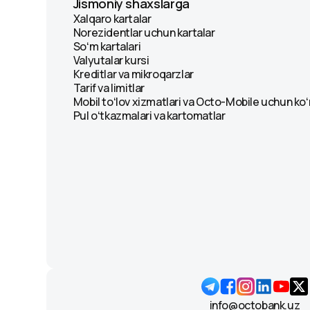
Jismoniy shaxslarga
Xalqaro kartalar
Norezidentlar uchun kartalar
Soʻm kartalari
Valyutalar kursi
Kreditlar va mikroqarzlar
Tarif va limitlar
Mobil toʻlov xizmatlari va Octo-Mobile uchun ko
Pul oʻtkazmalari va kartomatlar
info@octobank.uz