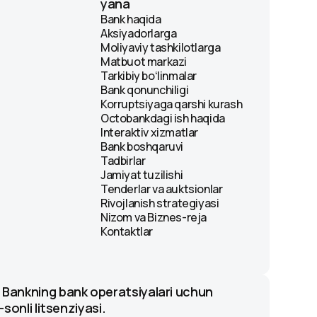
yana
Bank haqida
Aksiyadorlarga
Moliyaviy tashkilotlarga
Matbuot markazi
Tarkibiy boʻlinmalar
Bank qonunchiligi
Korruptsiyaga qarshi kurash
Octobankdagi ish haqida
Interaktiv xizmatlar
Bank boshqaruvi
Tadbirlar
Jamiyat tuzilishi
Tenderlar va auktsionlar
Rivojlanish strategiyasi
Nizom va Biznes-reja
Kontaktlar
 Bankning bank operatsiyalari uchun
-sonli litsenziyasi.