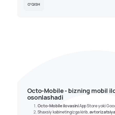
OʻQISH
Octo-Mobile - bizning mobil i
osonlashadi
Octo-Mobile ilovasini
App Store yoki Goo
Shaxsiy kabinetingizga kirib,
avtorizatsiya 