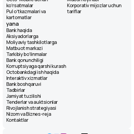
koʻrsatmalar
Korporativ mijozlar uchun
Pul oʻtkazmalari va
tariflar
kartomatlar
yana
Bank haqida
Aksiyadorlarga
Moliyaviy tashkilotlarga
Matbuot markazi
Tarkibiy boʻlinmalar
Bank qonunchiligi
Korruptsiyaga qarshi kurash
Octobankdagi ish haqida
Interaktiv xizmatlar
Bank boshqaruvi
Tadbirlar
Jamiyat tuzilishi
Tenderlar va auktsionlar
Rivojlanish strategiyasi
Nizom va Biznes-reja
Kontaktlar