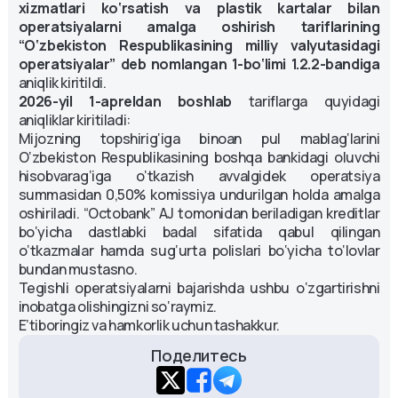
xizmatlari ko‘rsatish va plastik kartalar bilan
operatsiyalarni amalga oshirish tariflarining
“O‘zbekiston Respublikasining milliy valyutasidagi
operatsiyalar” deb nomlangan 1-bo‘limi 1.2.2-bandiga
aniqlik kiritildi.
2026-yil 1-apreldan boshlab
tariflarga quyidagi
aniqliklar kiritiladi:
Mijozning topshirig‘iga binoan pul mablag‘larini
O‘zbekiston Respublikasining boshqa bankidagi oluvchi
hisobvarag‘iga o‘tkazish avvalgidek operatsiya
summasidan 0,50% komissiya undurilgan holda amalga
oshiriladi. “Octobank” AJ tomonidan beriladigan kreditlar
bo‘yicha dastlabki badal sifatida qabul qilingan
o‘tkazmalar hamda sug‘urta polislari bo‘yicha to‘lovlar
bundan mustasno.
Tegishli operatsiyalarni bajarishda ushbu o‘zgartirishni
inobatga olishingizni so‘raymiz.
E’tiboringiz va hamkorlik uchun tashakkur.
Поделитесь