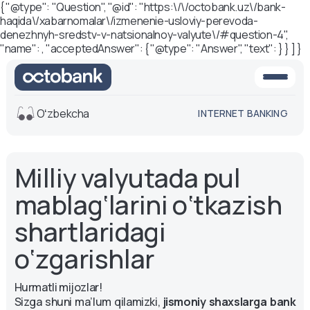
{ "@type": "Question", "@id": "https:\/\/octobank.uz\/bank-
haqida\/xabarnomalar\/izmenenie-usloviy-perevoda-
denezhnyh-sredstv-v-natsionalnoy-valyute\/#question-4",
"name": , "acceptedAnswer": { "@type": "Answer", "text": } } ] }
Oʻzbekcha
INTERNET BANKING
Ko'rinish
Milliy valyutada pul
O'rta
Oq-qora
versiya
versiya
mablag‘larini o‘tkazish
Ovoz
shartlaridagi
Matn o'lchami
o‘zgarishlar
Aa -
Aa
Aa +
Hurmatli mijozlar!
Sizga shuni ma’lum qilamizki,
jismoniy shaxslarga bank