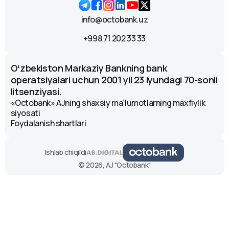
info@octobank.uz
+998 71 202 33 33
Oʻzbekiston Markaziy Bankning bank
operatsiyalari uchun 2001 yil 23 iyundagi 70-sonli
litsenziyasi.
«Octobank» AJning shaxsiy ma’lumotlarning maxfiylik
siyosati
Foydalanish shartlari
Ishlab chiqildi
© 2026, AJ "Octobank"