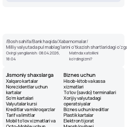
/
Bosh sahifa
/
Bank haqida
/
Xabarnomalar
/
Milliy valyutada pul mablag‘larini o‘tkazish shartlaridagi o‘zg
Oxirgi yangilanish: 08.04.2026,
Matnda xatolikni
18:04
ko‘rdingizmi?
Jismoniy shaxslarga
Biznes uchun
Xalqaro kartalar
Hisob-kitob va kassa
Norezidentlar uchun
xizmatlari
kartalar
Toʻlov (savdo) terminallari
Soʻm kartalari
Xorijiy valyutadagi
Valyutalar kursi
operatsiyalar
Kreditlar va mikroqarzlar
Biznes uchun kreditlar
Tarif va limitlar
Plastik kartalar
Mobil toʻlov xizmatlari va
Elektron tijorat
Octo-Mobile uchun
Maosh loyihasi