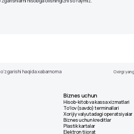
‘zgarishlarni hisobga olishingizni so‘raymiz.
i
Avtokredit 1.0
Avtokredit 2.0
Ipoteka
ntlar
r o‘zgarishi haqida xabarnoma
Oxirgi yang
Biznes uchun
Hisob-kitob va kassa xizmatlari
Toʻlov (savdo) terminallari
Xorijiy valyutadagi operatsiyalar
Biznes uchun kreditlar
Plastik kartalar
Elektron tijorat