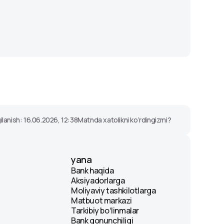
kafolatlari
ilanish: 16.06.2026, 12:38
Matnda xatolikni ko‘rdingizmi?
yana
Bank haqida
Aksiyadorlarga
Moliyaviy tashkilotlarga
Matbuot markazi
Tarkibiy boʻlinmalar
Bank qonunchiligi