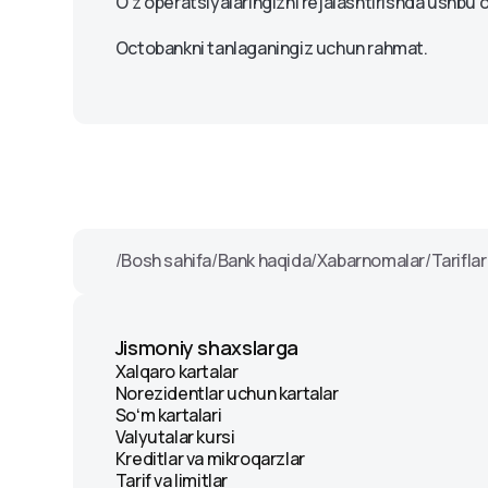
Xabarnomalar
O‘z operatsiyalaringizni rejalashtirishda ushbu o
Octobank bankomatlari va
Foydalanish shartlar
Komplaens
kartomatlar
Hujjatlar shakli
Mijozlarning murojaat qilish
Octobankni tanlaganingiz uchun rahmat.
Pul oʻtkazmalari
Maxfiylik siyosati
tartibi
Mobil toʻlov xizmatlari va
Qoidalar va reglame
Octo-Mobile uchun
koʻrsatmalar
OlmaPay to‘lov tizimi
/
Bosh sahifa
/
Bank haqida
/
Xabarnomalar
/
Tarifla
Jismoniy shaxslarga
Xalqaro kartalar
Norezidentlar uchun kartalar
Soʻm kartalari
Valyutalar kursi
Kreditlar va mikroqarzlar
Tarif va limitlar