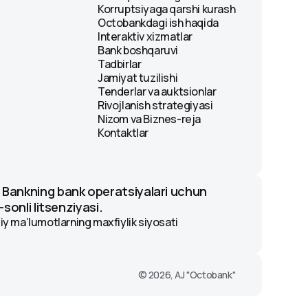
Korruptsiyaga qarshi kurash
Octobankdagi ish haqida
Interaktiv xizmatlar
Bank boshqaruvi
Tadbirlar
Jamiyat tuzilishi
Tenderlar va auktsionlar
Rivojlanish strategiyasi
Nizom va Biznes-reja
Kontaktlar
 Bankning bank operatsiyalari uchun
-sonli litsenziyasi.
y ma’lumotlarning maxfiylik siyosati
© 2026, AJ "Octobank"