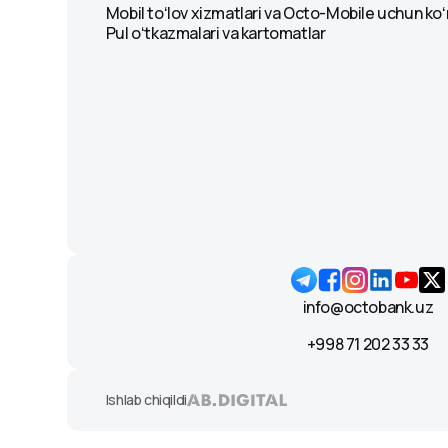
Mobil toʻlov xizmatlari va Octo-Mobile uchun ko
Pul oʻtkazmalari va kartomatlar
info@octobank.uz
+998 71 202 33 33
Ishlab chiqildi