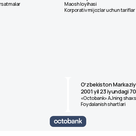
ʻrsatmalar
Maosh loyihasi
Korporativ mijozlar uchun tariflar
Oʻzbekiston Markaziy
2001 yil 23 iyundagi 70
«Octobank» AJning shaxsi
Foydalanish shartlari