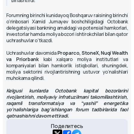
birlashtirdi.
Forumning birinchi kunidayoq Boshqaruv raisining birinchi
o‘rinbosari Xamid Jumayev boshchiligidagi Octobank
delegatsiyasi bankning amaldagi va potensial hamkorlari,
investorlar hamda moliya bozori ishtirokchilari bilan qator
uchrashuvlar o‘tkazdi.
Uchrashuvlar davomida
Proparco, StoneX, Nuqi Wealth
va Priorbank
kabi xalqaro moliya institutlari va
kompaniyalari bilan hamkorlik istiqbollari, shuningdek,
moliya sektorini rivojlantirishning ustuvor yo‘nalishlari
muhokama qilindi.
Kelgusi kunlarda Octobank kapital bozorlarini
rivojlantirish, moliyaviy infratuzilmani takomillashtirish,
raqamli transformatsiya va “yashil” energetika
yo‘nalishlariga bag‘ishlangan forum tadbirlarida faol
qatnashishni davom ettiradi.
Поделитесь