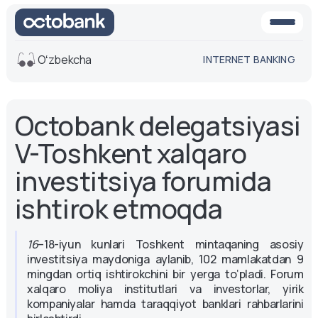
Oʻzbekcha
INTERNET BANKING
Ko'rinish
Octobank delegatsiyasi
O'rta
Oq-qora
versiya
versiya
V-Toshkent xalqaro
Ovoz
investitsiya forumida
Matn o'lchami
ishtirok etmoqda
Aa -
Aa
Aa +
16
–18-iyun kunlari Toshkent mintaqaning asosiy
investitsiya maydoniga aylanib, 102 mamlakatdan 9
mingdan ortiq ishtirokchini bir yerga to‘pladi. Forum
xalqaro moliya institutlari va investorlar, yirik
kompaniyalar hamda taraqqiyot banklari rahbarlarini