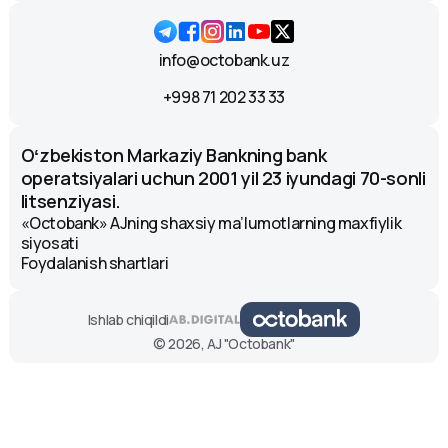
info@octobank.uz
+998 71 202 33 33
Oʻzbekiston Markaziy Bankning bank
operatsiyalari uchun 2001 yil 23 iyundagi 70-sonli
litsenziyasi.
«Octobank» AJning shaxsiy ma’lumotlarning maxfiylik
siyosati
Foydalanish shartlari
Ishlab chiqildi
© 2026, AJ "Octobank"