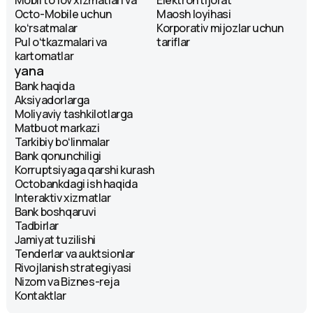
Octo-Mobile uchun
Maosh loyihasi
koʻrsatmalar
Korporativ mijozlar uchun
Pul oʻtkazmalari va
tariflar
kartomatlar
yana
Bank haqida
Aksiyadorlarga
Moliyaviy tashkilotlarga
Matbuot markazi
Tarkibiy boʻlinmalar
Bank qonunchiligi
Korruptsiyaga qarshi kurash
Octobankdagi ish haqida
Interaktiv xizmatlar
Bank boshqaruvi
Tadbirlar
Jamiyat tuzilishi
Tenderlar va auktsionlar
Rivojlanish strategiyasi
Nizom va Biznes-reja
Kontaktlar