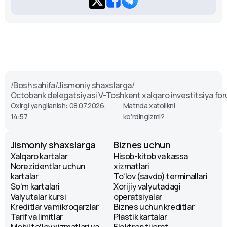
/
Bosh sahifa
/
Jismoniy shaxslarga
/
Octobank delegatsiyasi V-Toshkent xalqaro investitsiya fo
Oxirgi yangilanish: 08.07.2026,
Matnda xatolikni
14:57
ko‘rdingizmi?
Jismoniy shaxslarga
Biznes uchun
Xalqaro kartalar
Hisob-kitob va kassa
Norezidentlar uchun
xizmatlari
kartalar
Toʻlov (savdo) terminallari
Soʻm kartalari
Xorijiy valyutadagi
Valyutalar kursi
operatsiyalar
Kreditlar va mikroqarzlar
Biznes uchun kreditlar
Tarif va limitlar
Plastik kartalar
Mobil toʻlov xizmatlari va
Elektron tijorat