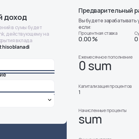
Предварительный р
й доход
Вы будете зарабатывать 
если:
ений в сумы будет
Процентная ставка
Су
nk, действующему на
0.00 %
0
рытия вклада
t hisoblanadi
Ежемесячное пополнение
0 sum
ие
Капитализация процентов
1
Начисленные проценты
sum