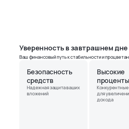
Уверенность в завтрашнем дне 
Ваш финансовый путь к стабильности и процвета
Безопасность
Высокие
средств
процент
Надежная защита ваших
Конкурентные 
вложений
для увеличени
дохода