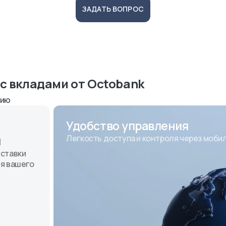
ЗАДАТЬ ВОПРОС
с вкладами от Octobank
нию
Удобство управления
ы
Легкость доступа и контроля через моб
ставки
я вашего