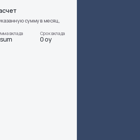
асчет
указанную сумму в месяц,
мма вклада
Срок вклада
 sum
0 oy