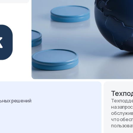
Техпо
ьных решений
Техподде
на запро
обслужив
что обес
пользова