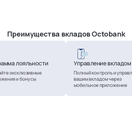
i
Avtokredit 1.0
Avtokredit 2.0
Ipoteka
ntlar
Преимущества вкладов Octobank
рамма лояльности
Управление вкладом
айте эксклюзивные
Полный контроль и управ
жения и бонусы
вашим вкладом через
мобильное приложение