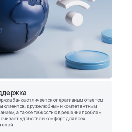
ддержка
ржка банка отличается оперативным ответом
сы клиентов, дружелюбным и компетентным
анием, а также гибкостью в решении проблем,
печивает удобство и комфорт для всех
телей