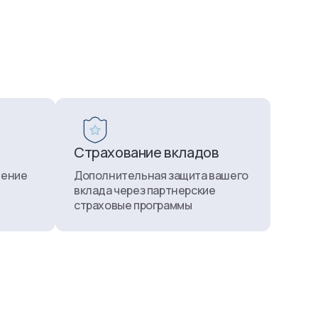
kafolatlari
Страхование вкладов
ление
Дополнительная защита вашего
вклада через партнерские
страховые программы