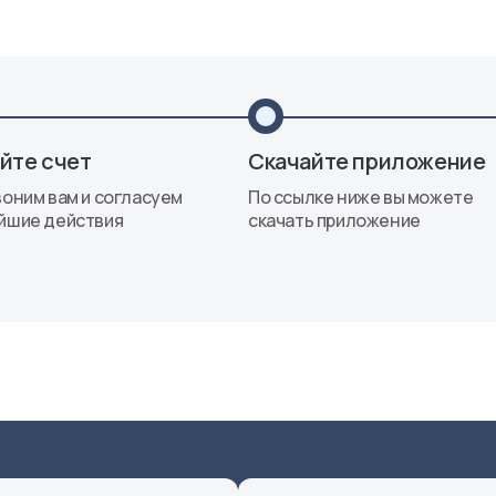
йте счет
Скачайте приложение
оним вам и согласуем
По ссылке ниже вы можете
йшие действия
скачать приложение