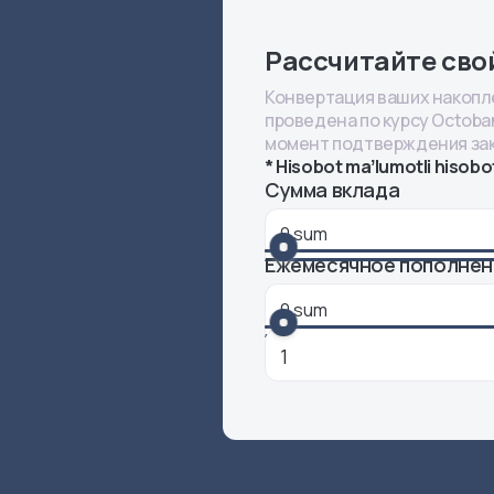
Рассчитайте сво
Конвертация ваших накопл
проведена по курсу Octoba
момент подтверждения зак
* Hisobot maʼlumotli hisobo
Сумма вклада
Ежемесячное пополнен