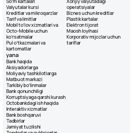
Soʻm kartalari
Xorijiy valyutadagi
Valyutalar kursi
operatsiyalar
Kreditlar va mikroqarzlar
Biznes uchun kreditlar
Tarif va limitlar
Plastik kartalar
Mobil toʻlov xizmatlari va
Elektron tijorat
Octo-Mobile uchun
Maosh loyihasi
koʻrsatmalar
Korporativ mijozlar uchun
Pul oʻtkazmalari va
tariflar
kartomatlar
yana
Bank haqida
Aksiyadorlarga
Moliyaviy tashkilotlarga
Matbuot markazi
Tarkibiy boʻlinmalar
Bank qonunchiligi
Korruptsiyaga qarshi kurash
Octobankdagi ish haqida
Interaktiv xizmatlar
Bank boshqaruvi
Tadbirlar
Jamiyat tuzilishi
Tenderlar va auktsionlar