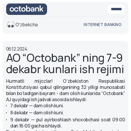
Oʻzbekcha
INTERNET BANKING
Ko'rinish
06.12.2024
O'rta
Oq-qora
AO “Octobank” ning 7-9
versiya
versiya
dekabr kunlari ish rejimi
Ovoz
Matn o'lchami
Hurmatli mijozlar! O‘zbekiston Respublikasi
Aa -
Aa
Konstitutsiyasi qabul qilinganining 32 yilligi munosabati
Aa +
bilan bo‘ladigan bayram - dam olish kunlarida “Octobank”
AJ quyidagi ish jadvali asosida ishlaydi:
7 dekabr — dam olish kuni.
8 dekabr — dam olish kuni.
9 dekabr — pul ayirboshlash shoxobchasi soat 09:00
dan 16:00 gacha ishlaydi.