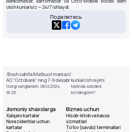
Bankomatlar, kartomatlar va Octo-Mobile ilovasi dam
olish kunlarisiz — 24/7 ishlaydi.
Поделитесь
/
Bosh sahifa
/
Matbuot markazi
/
AO “Octobank” ning 7-9 dekabr kunlari ish rejimi
Oxirgi yangilanish: 06.12.2024,
Matnda xatolikni
16:25
ko‘rdingizmi?
Jismoniy shaxslarga
Biznes uchun
Xalqaro kartalar
Hisob-kitob va kassa
Norezidentlar uchun
xizmatlari
kartalar
Toʻlov (savdo) terminallari