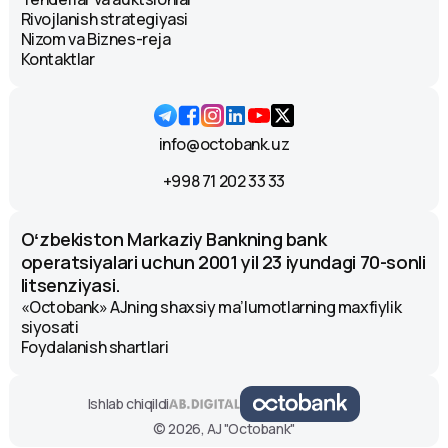
Rivojlanish strategiyasi
Nizom va Biznes-reja
Kontaktlar
info@octobank.uz
+998 71 202 33 33
Oʻzbekiston Markaziy Bankning bank
operatsiyalari uchun 2001 yil 23 iyundagi 70-sonli
litsenziyasi.
«Octobank» AJning shaxsiy ma’lumotlarning maxfiylik
siyosati
Foydalanish shartlari
Ishlab chiqildi
© 2026, AJ "Octobank"