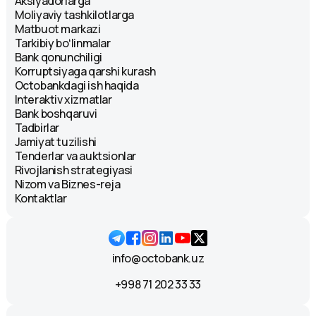
Aksiyadorlarga
Moliyaviy tashkilotlarga
Matbuot markazi
Tarkibiy boʻlinmalar
Bank qonunchiligi
Korruptsiyaga qarshi kurash
Octobankdagi ish haqida
Interaktiv xizmatlar
Bank boshqaruvi
Tadbirlar
Jamiyat tuzilishi
Tenderlar va auktsionlar
Rivojlanish strategiyasi
Nizom va Biznes-reja
Kontaktlar
info@octobank.uz
+998 71 202 33 33