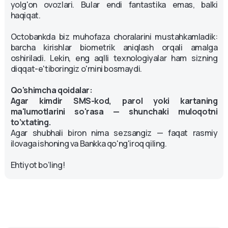
yolg'on ovozlari. Bular endi fantastika emas, balki
haqiqat.
Octobankda biz muhofaza choralarini mustahkamladik:
barcha kirishlar biometrik aniqlash orqali amalga
oshiriladi. Lekin, eng aqlli texnologiyalar ham sizning
diqqat-e'tiboringiz o'rnini bosmaydi.
Qo'shimcha qoidalar:
Agar kimdir SMS-kod, parol yoki kartaning
ma'lumotlarini so'rasa — shunchaki muloqotni
to’xtating.
Agar shubhali biron nima sezsangiz — faqat rasmiy
ilovaga ishoning va Bankka qo'ng'iroq qiling.
Ehtiyot bo‘ling!