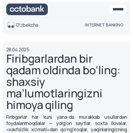
Oʻzbekcha
INTERNET BANKING
Ko'rinish
28.04.2025
O'rta
Oq-qora
Firibgarlardan bir
versiya
versiya
qadam oldinda bo‘ling:
Ovoz
Matn o'lchami
shaxsiy
Aa -
Aa
ma’lumotlaringizni
Aa +
himoya qiling
Firibgarlar har kuni yana-da murakkab usullardan
foydalanmoqdalar — yolg'on saytlar, soxta ilovalar,
«xavfsizlik xizmati»dan qo'ng'iroqlar, yaqinlaringizning