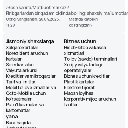
/
Bosh sahifa
/
Matbuot markazi
/
Firibgarlardan bir qadam oldinda bo‘ling: shaxsiy ma’lumotlar
Oxirgi yangilanish: 28.04.2025,
Matnda xatolikni
11:28
ko‘rdingizmi?
Jismoniy shaxslarga
Biznes uchun
Xalqaro kartalar
Hisob-kitob va kassa
Norezidentlar uchun
xizmatlari
kartalar
Toʻlov (savdo) terminallari
Soʻm kartalari
Xorijiy valyutadagi
Valyutalar kursi
operatsiyalar
Kreditlar va mikroqarzlar
Biznes uchun kreditlar
Tarif va limitlar
Plastik kartalar
Mobil toʻlov xizmatlari va
Elektron tijorat
Octo-Mobile uchun
Maosh loyihasi
koʻrsatmalar
Korporativ mijozlar uchun
Pul oʻtkazmalari va
tariflar
kartomatlar
yana
Bank haqida