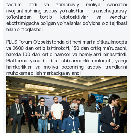
taqdim etdi va zamonaviy moliya sanoatini
rivojlantirishning asosiy yo‘nalishlari — transchegaraviy
to‘lovlardan tortib kriptoaktivlar va venchur
ekotizimigacha bo‘lgan yo‘nalishlar bo‘yicha o‘z tajribasi
bilan o‘rtoqlashdi.
PLUS Forum O‘zbekistonda oltinchi marta o‘tkazilmoqda
va 2600 dan ortiq ishtirokchi, 130 dan ortiq ma’ruzachi,
hamda 100 dan ortiq hamkor va homiylarni birlashtirdi.
Platforma yana bir bor ishbilarmonlik muloqoti, yangi
hamkorliklar va moliya bozorining asosiy trendlarini
muhokama qilish markaziga aylandi.