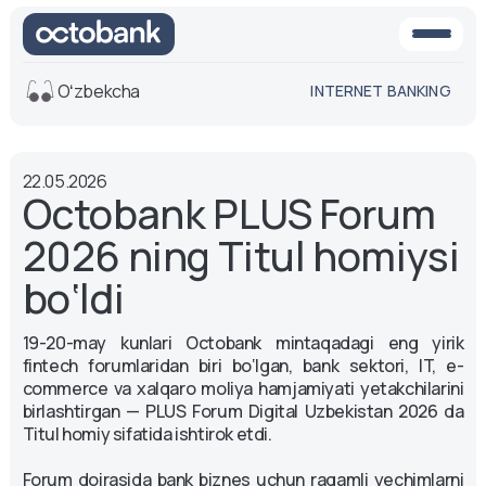
Oʻzbekcha
INTERNET BANKING
Ko'rinish
22.05.2026
O'rta
Oq-qora
Octobank PLUS Forum
versiya
versiya
2026 ning Titul homiysi
Ovoz
Matn o'lchami
bo‘ldi
Aa -
Aa
19-20-may kunlari Octobank mintaqadagi eng yirik
Aa +
fintech forumlaridan biri bo‘lgan, bank sektori, IT, e-
commerce va xalqaro moliya hamjamiyati yetakchilarini
birlashtirgan — PLUS Forum Digital Uzbekistan 2026 da
Titul homiy sifatida ishtirok etdi.
Forum doirasida bank biznes uchun raqamli yechimlarni