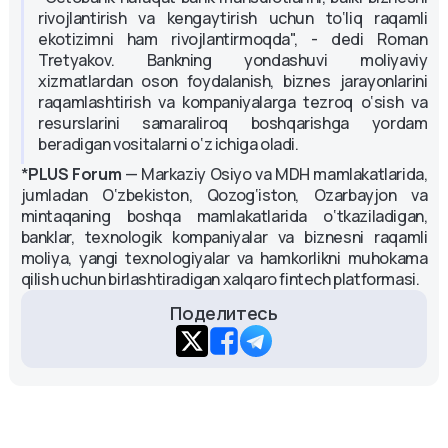
rivojlantirish va kengaytirish uchun to‘liq raqamli
ekotizimni ham rivojlantirmoqda", - dedi Roman
Tretyakov. Bankning yondashuvi moliyaviy
xizmatlardan oson foydalanish, biznes jarayonlarini
raqamlashtirish va kompaniyalarga tezroq o‘sish va
resurslarini samaraliroq boshqarishga yordam
beradigan vositalarni o‘z ichiga oladi.
*
PLUS Forum
— Markaziy Osiyo va MDH mamlakatlarida,
jumladan O‘zbekiston, Qozog‘iston, Ozarbayjon va
mintaqaning boshqa mamlakatlarida o‘tkaziladigan,
banklar, texnologik kompaniyalar va biznesni raqamli
moliya, yangi texnologiyalar va hamkorlikni muhokama
qilish uchun birlashtiradigan xalqaro fintech platformasi.
Поделитесь