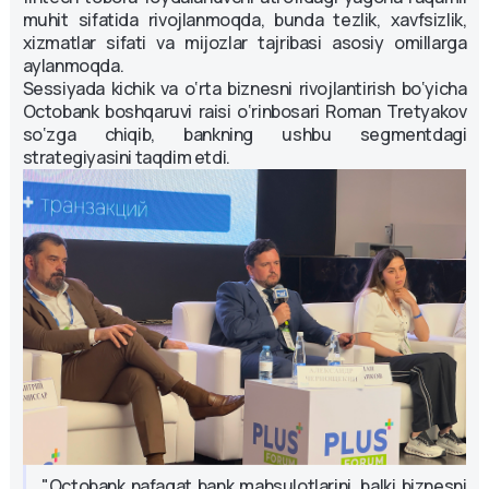
muhit sifatida rivojlanmoqda, bunda tezlik, xavfsizlik,
xizmatlar sifati va mijozlar tajribasi asosiy omillarga
aylanmoqda.
Sessiyada kichik va o‘rta biznesni rivojlantirish bo‘yicha
Octobank boshqaruvi raisi o‘rinbosari Roman Tretyakov
so‘zga chiqib, bankning ushbu segmentdagi
strategiyasini taqdim etdi.
"Octobank nafaqat bank mahsulotlarini, balki biznesni