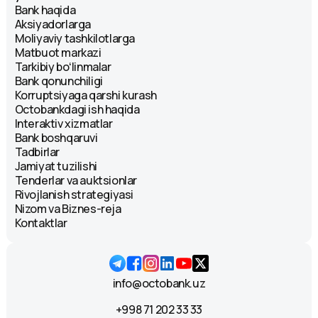
Bank haqida
Aksiyadorlarga
Moliyaviy tashkilotlarga
Matbuot markazi
Tarkibiy boʻlinmalar
Bank qonunchiligi
Korruptsiyaga qarshi kurash
Octobankdagi ish haqida
Interaktiv xizmatlar
Bank boshqaruvi
Tadbirlar
Jamiyat tuzilishi
Tenderlar va auktsionlar
Rivojlanish strategiyasi
Nizom va Biznes-reja
Kontaktlar
info@octobank.uz
+998 71 202 33 33