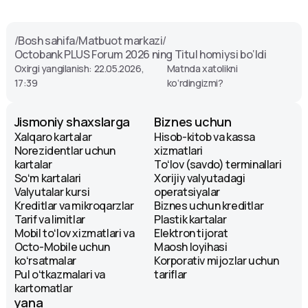
/
Bosh sahifa
/
Matbuot markazi
/
Octobank PLUS Forum 2026 ning Titul homiysi bo‘ldi
Oxirgi yangilanish: 22.05.2026,
Matnda xatolikni
17:39
ko‘rdingizmi?
Jismoniy shaxslarga
Biznes uchun
Xalqaro kartalar
Hisob-kitob va kassa
Norezidentlar uchun
xizmatlari
kartalar
Toʻlov (savdo) terminallari
Soʻm kartalari
Xorijiy valyutadagi
Valyutalar kursi
operatsiyalar
Kreditlar va mikroqarzlar
Biznes uchun kreditlar
Tarif va limitlar
Plastik kartalar
Mobil toʻlov xizmatlari va
Elektron tijorat
Octo-Mobile uchun
Maosh loyihasi
koʻrsatmalar
Korporativ mijozlar uchun
Pul oʻtkazmalari va
tariflar
kartomatlar
yana