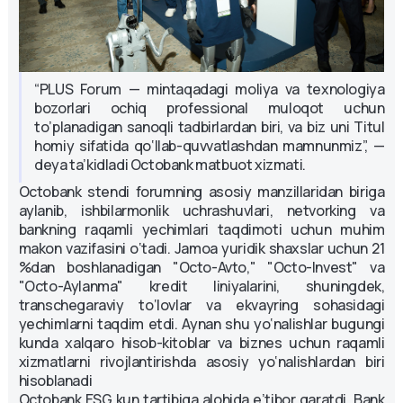
“PLUS Forum — mintaqadagi moliya va texnologiya
bozorlari ochiq professional muloqot uchun
to’planadigan sanoqli tadbirlardan biri, va biz uni Titul
homiy sifatida qo‘llab-quvvatlashdan mamnunmiz”, —
deya ta’kidladi Octobank matbuot xizmati.
Octobank stendi forumning asosiy manzillaridan biriga
aylanib, ishbilarmonlik uchrashuvlari, netvorking va
bankning raqamli yechimlari taqdimoti uchun muhim
makon vazifasini o‘tadi. Jamoa yuridik shaxslar uchun 21
%dan boshlanadigan "Octo-Avto," "Octo-Invest" va
"Octo-Aylanma" kredit liniyalarini, shuningdek,
transchegaraviy to‘lovlar va ekvayring sohasidagi
yechimlarni taqdim etdi. Aynan shu yo‘nalishlar bugungi
kunda xalqaro hisob-kitoblar va biznes uchun raqamli
xizmatlarni rivojlantirishda asosiy yo‘nalishlardan biri
hisoblanadi
Octobank ESG kun tartibiga alohida e’tibor qaratdi. Bank