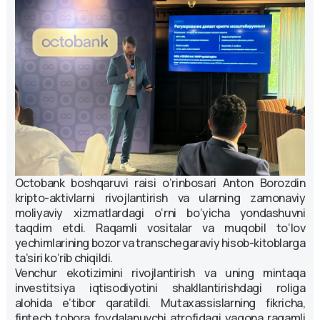
Octobank boshqaruvi raisi o‘rinbosari Anton Borozdin
kripto-aktivlarni rivojlantirish va ularning zamonaviy
moliyaviy xizmatlardagi o‘rni bo‘yicha yondashuvni
taqdim etdi. Raqamli vositalar va muqobil to‘lov
yechimlarining bozor va transchegaraviy hisob-kitoblarga
ta’siri ko‘rib chiqildi.
Venchur ekotizimini rivojlantirish va uning mintaqa
investitsiya iqtisodiyotini shakllantirishdagi roliga
alohida e’tibor qaratildi. Mutaxassislarning fikricha,
fintech tobora foydalanuvchi atrofidagi yagona raqamli