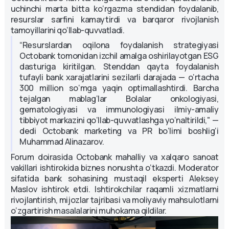
uchinchi marta bitta ko‘rgazma stendidan foydalanib,
resurslar sarfini kamaytirdi va barqaror rivojlanish
tamoyillarini qo‘llab-quvvatladi.
“Resurslardan oqilona foydalanish strategiyasi
Octobank tomonidan izchil amalga oshirilayotgan ESG
dasturiga kiritilgan. Stenddan qayta foydalanish
tufayli bank xarajatlarini sezilarli darajada — o‘rtacha
300 million so‘mga yaqin optimallashtirdi. Barcha
tejalgan mablag‘lar Bolalar onkologiyasi,
gematologiyasi va immunologiyasi ilmiy-amaliy
tibbiyot markazini qo‘llab-quvvatlashga yo‘naltirildi," —
dedi Octobank marketing va PR bo‘limi boshlig‘i
Muhammad Alinazarov.
Forum doirasida Octobank mahalliy va xalqaro sanoat
vakillari ishtirokida biznes nonushta o‘tkazdi. Moderator
sifatida bank sohasining mustaqil eksperti Aleksey
Maslov ishtirok etdi. Ishtirokchilar raqamli xizmatlarni
rivojlantirish, mijozlar tajribasi va moliyaviy mahsulotlarni
o‘zgartirish masalalarini muhokama qildilar.