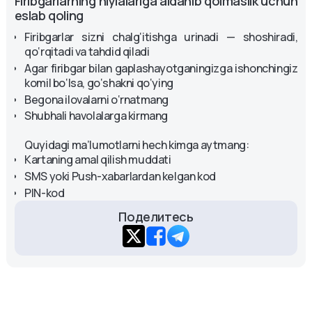
Firibgarlarning hiylalariga aldanib qolmaslik uchun 
eslab qoling
Firibgarlar sizni chalg‘itishga urinadi — shoshiradi,
qo‘rqitadi va tahdid qiladi
Agar firibgar bilan gaplashayotganingizga ishonchingiz
komil bo‘lsa, go‘shakni qo‘ying
Begona ilovalarni o‘rnatmang
Shubhali havolalarga kirmang
Quyidagi ma’lumotlarni hech kimga aytmang:
Kartaning amal qilish muddati
SMS yoki Push-xabarlardan kelgan kod
PIN-kod
Поделитесь