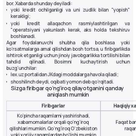
bor. Xabarda shunday deyiladi:
yoki kredit ochilganligi va uni zudlik bilan "yopish"
kerakligi;
yoki kredit allaqachon rasmiylashtirilgan va
"operatsiyani yakunlash kerak, aks holda tekshiruv
boshlanadi.
Agar foydalanuvchi shubha qila boshlasa yoki
ko‘rsatmalarga amal qilishdan bosh tortsa, u firibgarlikda
ishtirok etganligi uchun jinoiy javobgarlikka tortilishi bilan
tahdid qilinadi. Bosimni kuchaytirish uchun
buzg‘unchilar:
lex.uz portalidan JKdagi moddalarga havola qiladi;
shoshilinch deydi, oqibati yomon deb qo‘rqitadi.
Sizga firibgar qo‘ng‘iroq qilayotganini qanday 
aniqlash mumkin
Firibgarlar
Haqiqiy xa
Ko‘pincha raqamlarni yashirishadi,
xabarnomalarlar orqali qo‘ng‘iroq
Faqat ban
qilishlari mumkin. Qo‘ng‘iroq O‘zbekiston
raqam
yoki xorijiy raqamlardan bo‘lishi mumkin