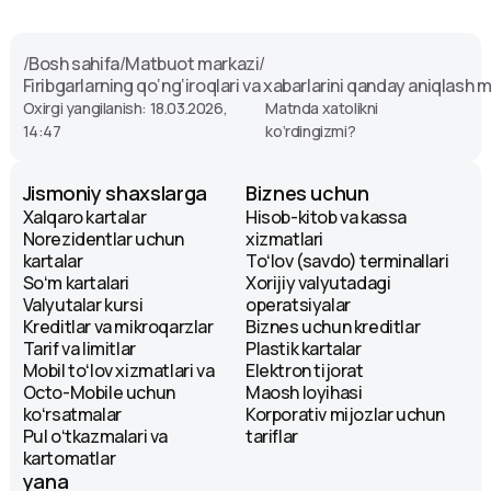
/
Bosh sahifa
/
Matbuot markazi
/
Firibgarlarning qo‘ng‘iroqlari va xabarlarini qanday aniqlas
Oxirgi yangilanish: 18.03.2026,
Matnda xatolikni
14:47
ko‘rdingizmi?
Jismoniy shaxslarga
Biznes uchun
Xalqaro kartalar
Hisob-kitob va kassa
Norezidentlar uchun
xizmatlari
kartalar
Toʻlov (savdo) terminallari
Soʻm kartalari
Xorijiy valyutadagi
Valyutalar kursi
operatsiyalar
Kreditlar va mikroqarzlar
Biznes uchun kreditlar
Tarif va limitlar
Plastik kartalar
Mobil toʻlov xizmatlari va
Elektron tijorat
Octo-Mobile uchun
Maosh loyihasi
koʻrsatmalar
Korporativ mijozlar uchun
Pul oʻtkazmalari va
tariflar
kartomatlar
yana