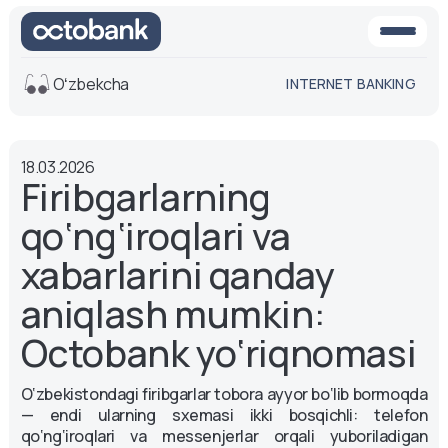
Oʻzbekcha
INTERNET BANKING
Ko'rinish
18.03.2026
O'rta
Oq-qora
Firibgarlarning
versiya
versiya
qo‘ng‘iroqlari va
Ovoz
Matn o'lchami
xabarlarini qanday
Aa -
Aa
aniqlash mumkin:
Aa +
Octobank yo‘riqnomasi
O‘zbekistondagi firibgarlar tobora ayyor bo‘lib bormoqda
— endi ularning sxemasi ikki bosqichli: telefon
qo‘ng‘iroqlari va messenjerlar orqali yuboriladigan