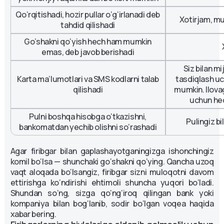
Qo‘rqitishadi, hozir pullar o‘g‘irlanadi deb
Xotirjam, mu
tahdid qilishadi
Go’shakni qo‘yish hech ham mumkin
emas, deb javob berishadi
Siz bilan m
Karta ma’lumotlari va SMS kodlarni talab
tasdiqlash uc
qilishadi
mumkin. Ilovag
uchun he
Pulni boshqa hisobga o‘tkazishni,
Pulingiz b
bankomatdan yechib olishni so‘rashadi
Agar firibgar bilan gaplashayotganingizga ishonchingiz
komil bo‘lsa — shunchaki go‘shakni qo‘ying. Qancha uzoq
vaqt aloqada bo‘lsangiz, firibgar sizni muloqotni davom
ettirishga ko‘ndirishi ehtimoli shuncha yuqori bo‘ladi.
Shundan so‘ng, sizga qo‘ng‘iroq qilingan bank yoki
kompaniya bilan bog‘lanib, sodir bo‘lgan voqea haqida
xabar bering.