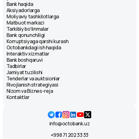
Bank haqida
Aksiyadorlarga
Moliyaviy tashkilotlarga
Matbuot markazi
Tarkibiy boʻlinmalar
Bank qonunchiligi
Korruptsiyaga qarshi kurash
Octobankdagi ish haqida
Interaktiv xizmatlar
Bank boshqaruvi
Tadbirlar
Jamiyat tuzilishi
Tenderlar va auktsionlar
Rivojlanish strategiyasi
Nizom va Biznes-reja
Kontaktlar
info@octobank.uz
+998 71 202 33 33