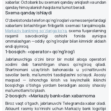
xabarlar. Octobank bu sxemani qanday aniqlash va undan
qanday himoyalanish haqida ma’lumot beradi.
Sxema qanday ishlaydi
O‘zbekistonda telefon qo‘ng‘iroqlari va messenjerlardagi
xabarlarni birlashtirgan firibgarlik sxemasi tarqalmoqda.
Markaziy bankning so‘zlariga ko‘ra
, sxema fuqarolarning
raqamli savodxonligi oshishi fonida ayniqsa
ommalashgan —oddiy qo‘ng‘iroqlar bilan kimnidir aldash
endi qiyinroq.
1-bosqich: «operator» qo‘ng‘irog‘i
Jabrlanuvchiga o‘zini biror bir mobil aloqa operatori
xodimi deb tanishtirgan shaxs qo‘ng‘iroq qiladi.
Shartnomani uzaytirish bahonasida u yo‘naltiruvchi
savollar berib, ma’lumotni tasdiqlashni so‘raydi. Asosiy
maqsad — ishonchga kirish va keyinchalik ikkinchi
bosqichga o‘tishga yordam beradigan asosiy shaxsiy
ma’lumotlarni to‘plash.
2-bosqich: «Markaziy bank»dan xabarnoma
Biroz vaqt o‘tgach, jabrlanuvchi Telegramda xabar oladi.
Akkaunt rasmiy ko‘rinishi uchun Markaziy bank logotipi