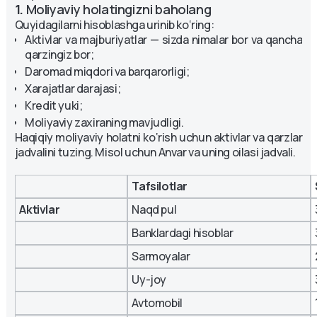
1.
Moliyaviy holatingizni baholang
Quyidagilarni hisoblashga urinib ko‘ring:
Aktivlar va majburiyatlar — sizda nimalar bor va qancha
qarzingiz bor;
Daromad miqdori va barqarorligi;
Xarajatlar darajasi;
Kredit yuki;
Moliyaviy zaxiraning mavjudligi.
Haqiqiy moliyaviy holatni ko‘rish uchun aktivlar va qarzlar
jadvalini tuzing. Misol uchun Anvar va uning oilasi jadvali.
Tafsilotlar
Aktivlar
Naqd pul
Banklardagi hisoblar
Sarmoyalar
Uy-joy
Avtomobil