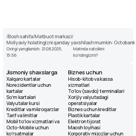
/
Bosh sahifa
/
Matbuot markazi
/
Moliyaviy holatingizni qanday yaxshilash mumkin: Octobank
Oxirgi yangilanish: 21.08.2025,
Matnda xatolikni
15:56
ko‘rdingizmi?
Jismoniy shaxslarga
Biznes uchun
Xalqaro kartalar
Hisob-kitob va kassa
Norezidentlar uchun
xizmatlari
kartalar
Toʻlov (savdo) terminallari
Soʻm kartalari
Xorijiy valyutadagi
Valyutalar kursi
operatsiyalar
Kreditlar va mikroqarzlar
Biznes uchun kreditlar
Tarif va limitlar
Plastik kartalar
Mobil toʻlov xizmatlari va
Elektron tijorat
Octo-Mobile uchun
Maosh loyihasi
koʻrsatmalar
Korporativ mijozlar uchun