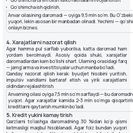
Qo‘shimcha ta’lim olish va ko‘nikmalarni rivojlantirish.
Qo‘shimcha ish qidirish.
Anvar oilasining daromadi — oyiga 9,5 mln so‘m. Bu O'zbeki
yuqori, lekin asosan bir manbadan olinadi. Yechimi — qo‘sh
onlayn biznes.
4.
Xarajatlarni nazorat qilish
Agar hamma pul sarflab yuborilsa, katta daromad ham
yordam berolmaydi. Asosiy qoida shuki, xarajatlar
daromadlardan kam bo‘lishi shart. Ularning orasidagi farq
— jamg‘arma va investitsiyalar uchun manba bo‘ladi.
Qanday nazorat qilish kerak: byudjet hisobini yuritish,
impulsiv xaridlarni bartaraf etish va yirik xarajatlarni
oldindan rejalashtirish.
Anvarning oilasi oyiga 7,5 mln so‘m sarflaydi — bu daromadn
yuqori. Agar xarajatlar kamida 2-3 mln so‘mga qisqartirils
kreditlarni qaytarish mumkin bo‘ladi.
5.
Kredit yukini kamaytirish
Qarzlarni to‘lashga daromadning 30 %idan ko‘p qismi
ketmasligi maqbul hisoblanadi. Agar foiz bundan yuqori