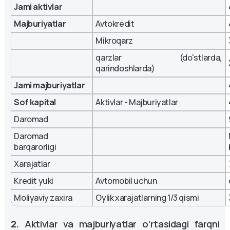
Jami aktivlar
Majburiyatlar
Avtokredit
Mikroqarz
qarzlar (do'stlarda,
qarindoshlarda)
Jami majburiyatlar
Sof kapital
Aktivlar - Majburiyatlar
Daromad
Daromad
barqarorligi
Xarajatlar
Kredit yuki
Avtomobil uchun
Moliyaviy zaxira
Oylik xarajatlarning 1/3 qismi
2.
Aktivlar va majburiyatlar o‘rtasidagi farqni