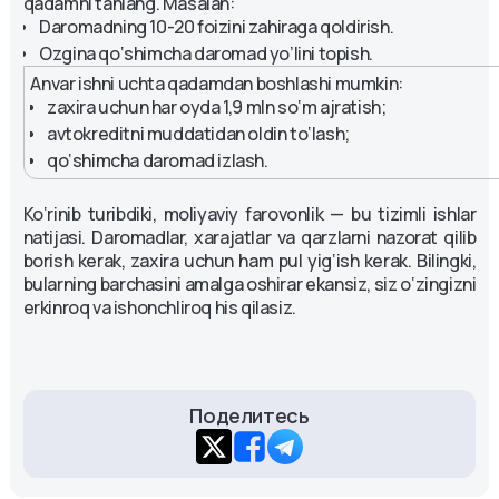
qadamni tanlang. Masalan:
Daromadning 10-20 foizini zahiraga qoldirish.
Ozgina qo‘shimcha daromad yo’lini topish.
Anvar ishni uchta qadamdan boshlashi mumkin:
zaxira uchun har oyda 1,9 mln so‘m ajratish;
avtokreditni muddatidan oldin to‘lash;
qo‘shimcha daromad izlash.
Ko‘rinib turibdiki, moliyaviy farovonlik — bu tizimli ishlar
natijasi. Daromadlar, xarajatlar va qarzlarni nazorat qilib
borish kerak, zaxira uchun ham pul yig‘ish kerak. Bilingki,
bularning barchasini amalga oshirar ekansiz, siz o‘zingizni
erkinroq va ishonchliroq his qilasiz.
Поделитесь