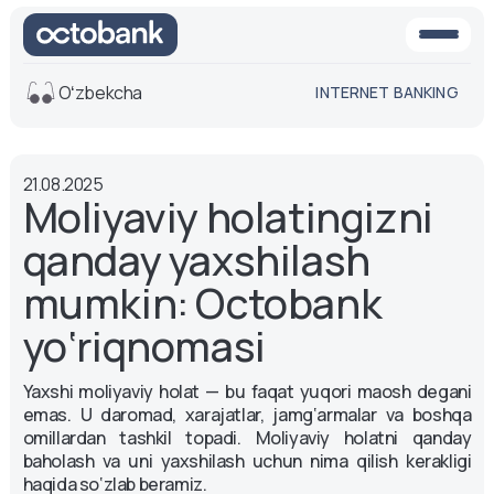
Oʻzbekcha
INTERNET BANKING
Ko'rinish
21.08.2025
O'rta
Oq-qora
Moliyaviy holatingizni
versiya
versiya
qanday yaxshilash
Ovoz
Matn o'lchami
mumkin: Octobank
Aa -
Aa
yo‘riqnomasi
Aa +
Yaxshi moliyaviy holat — bu faqat yuqori maosh degani
emas. U daromad, xarajatlar, jamg‘armalar va boshqa
omillardan tashkil topadi. Moliyaviy holatni qanday
baholash va uni yaxshilash uchun nima qilish kerakligi
haqida so‘zlab beramiz.