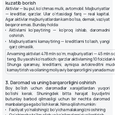
kuzatib borish
Aktivlar — bu pul, ko‘chmas mulk, avtomobil. Majburiyatlar
— kreditlar, qarzlar. Ular o‘rtasidagi farq — real kapital.
Agar aktivlar majburiyatlardan kam bo‘lsa, demak, vaziyat
beqaror emas. Bunday holda:
Aktivlarni ko‘paytiring — ko‘proq ishlab, daromadni
oshirish.
Majburiyatlarni kamaytiring — kreditlarni to‘lash, yangi
qarz olmaslik.
Anvarning aktivlari 478 mln so‘m, majburiyatlari — 45 mln s
teng. Bu yaxshi ko‘rsatkich: qarzlar aktivlarning 10 foizidan 
Shunga qaramay, kreditlarni, ayniqsa avtokreditni mud
kamaytirish va oilaning moliyaviy barqarorligini yanada mu
3.
Daromad va uning barqarorligini oshirish
Boy bo‘lish uchun daromadlar xarajatlardan yuqori
bo‘lishi kerak. Shuningdek bitta harajat byudjetni
butunlay barbod qilmasligi uchun bir nechta daromad
manbalariga ega bo‘lish kerak. Nima qilish mumkin:
Faoliyat yo‘nalishingiz bo‘yicha malakangizni oshiring