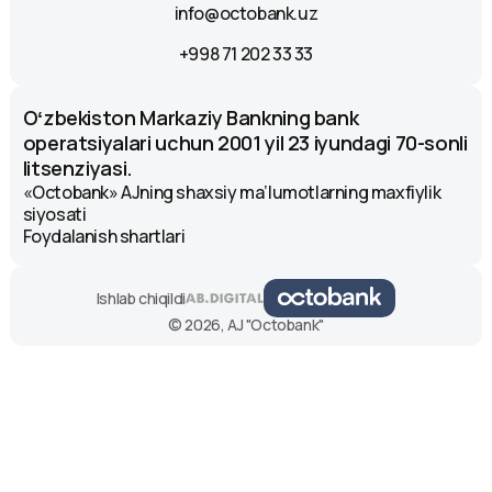
info@octobank.uz
+998 71 202 33 33
Oʻzbekiston Markaziy Bankning bank
operatsiyalari uchun 2001 yil 23 iyundagi 70-sonli
litsenziyasi.
«Octobank» AJning shaxsiy ma’lumotlarning maxfiylik
siyosati
Foydalanish shartlari
Ishlab chiqildi
© 2026, AJ "Octobank"