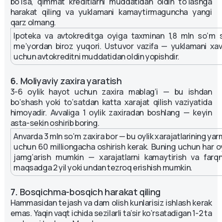
bo‘lsa, qimmat kreditlarni muddatidan oldin to‘lashga
harakat qiling va yuklamani kamaytirmaguncha yangi
qarz olmang.
Ipoteka va avtokreditga oyiga taxminan 1,8 mln so‘m 
me’yordan biroz yuqori. Ustuvor vazifa — yuklamani xav
uchun avtokreditni muddatidan oldin yopishdir.
6.
Moliyaviy zaxira yaratish
3-6 oylik hayot uchun zaxira mablag’i — bu ishdan
bo‘shash yoki to‘satdan katta xarajat qilish vaziyatida
himoyadir. Avvaliga 1 oylik zaxiradan boshlang — keyin
asta-sekin oshirib boring.
Anvarda 3 mln so‘m zaxira bor — bu oylik xarajatlarining yar
uchun 60 milliongacha oshirish kerak. Buning uchun har 
jamg‘arish mumkin — xarajatlarni kamaytirish va farqni
maqsadga 2 yil yoki undan tezroq erishish mumkin.
7.
Bosqichma-bosqich harakat qiling
Hammasidan tejash va dam olish kunlarisiz ishlash kerak
emas. Yaqin vaqt ichida sezilarli ta’sir ko‘rsatadigan 1-2 ta