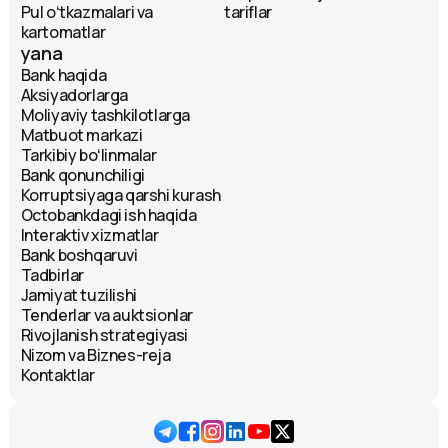
Pul oʻtkazmalari va
tariflar
kartomatlar
yana
Bank haqida
Aksiyadorlarga
Moliyaviy tashkilotlarga
Matbuot markazi
Tarkibiy boʻlinmalar
Bank qonunchiligi
Korruptsiyaga qarshi kurash
Octobankdagi ish haqida
Interaktiv xizmatlar
Bank boshqaruvi
Tadbirlar
Jamiyat tuzilishi
Tenderlar va auktsionlar
Rivojlanish strategiyasi
Nizom va Biznes-reja
Kontaktlar