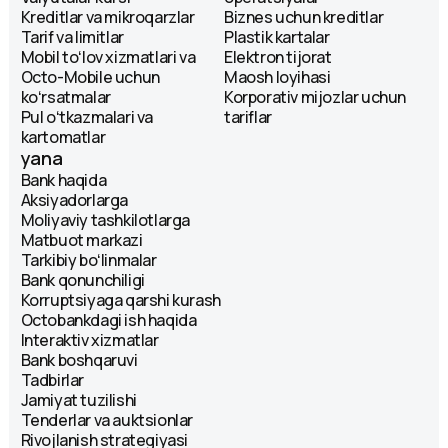
Kreditlar va mikroqarzlar
Biznes uchun kreditlar
Tarif va limitlar
Plastik kartalar
Mobil toʻlov xizmatlari va
Elektron tijorat
Octo-Mobile uchun
Maosh loyihasi
koʻrsatmalar
Korporativ mijozlar uchun
Pul oʻtkazmalari va
tariflar
kartomatlar
yana
Bank haqida
Aksiyadorlarga
Moliyaviy tashkilotlarga
Matbuot markazi
Tarkibiy boʻlinmalar
Bank qonunchiligi
Korruptsiyaga qarshi kurash
Octobankdagi ish haqida
Interaktiv xizmatlar
Bank boshqaruvi
Tadbirlar
Jamiyat tuzilishi
Tenderlar va auktsionlar
Rivojlanish strategiyasi