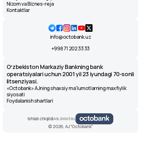
Nizom va Biznes-reja
Kontaktlar
info@octobank.uz
+998 71 202 33 33
Oʻzbekiston Markaziy Bankning bank
operatsiyalari uchun 2001 yil 23 iyundagi 70-sonli
litsenziyasi.
«Octobank» AJning shaxsiy ma’lumotlarning maxfiylik
siyosati
Foydalanish shartlari
Ishlab chiqildi
© 2026, AJ "Octobank"