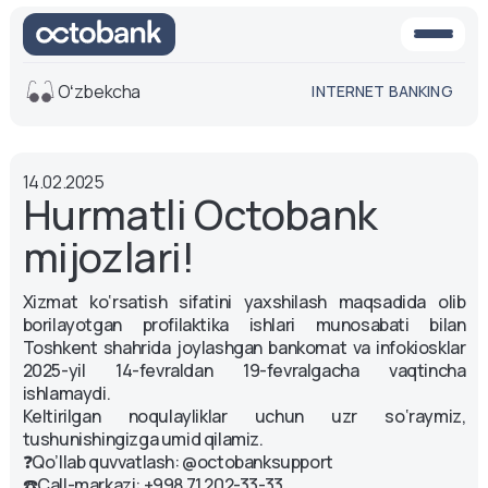
Oʻzbekcha
INTERNET BANKING
Ko'rinish
14.02.2025
O'rta
Oq-qora
Hurmatli Octobank
versiya
versiya
mijozlari!
Ovoz
Matn o'lchami
Xizmat ko‘rsatish sifatini yaxshilash maqsadida olib
Aa -
Aa
borilayotgan profilaktika ishlari munosabati bilan
Aa +
Toshkent shahrida joylashgan bankomat va infokiosklar
2025-yil 14-fevraldan 19-fevralgacha vaqtincha
ishlamaydi.
Keltirilgan noqulayliklar uchun uzr so‘raymiz,
tushunishingizga umid qilamiz.
❓Qo’llab quvvatlash: @octobanksupport
☎️Call-markazi: +998 71 202-33-33