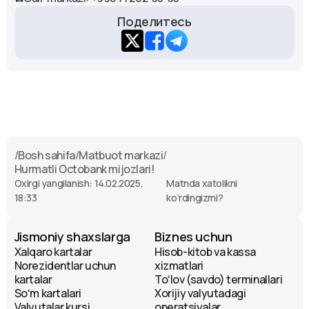
Поделитесь
/
Bosh sahifa
/
Matbuot markazi
/
Hurmatli Octobank mijozlari!
Oxirgi yangilanish: 14.02.2025,
Matnda xatolikni
18:33
ko‘rdingizmi?
Jismoniy shaxslarga
Biznes uchun
Xalqaro kartalar
Hisob-kitob va kassa
Norezidentlar uchun
xizmatlari
kartalar
Toʻlov (savdo) terminallari
Soʻm kartalari
Xorijiy valyutadagi
Valyutalar kursi
operatsiyalar