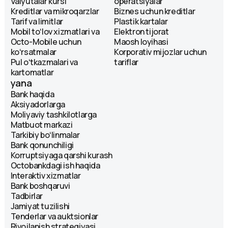
Valyutalar kursi
operatsiyalar
Kreditlar va mikroqarzlar
Biznes uchun kreditlar
Tarif va limitlar
Plastik kartalar
Mobil toʻlov xizmatlari va
Elektron tijorat
Octo-Mobile uchun
Maosh loyihasi
koʻrsatmalar
Korporativ mijozlar uchun
Pul oʻtkazmalari va
tariflar
kartomatlar
yana
Bank haqida
Aksiyadorlarga
Moliyaviy tashkilotlarga
Matbuot markazi
Tarkibiy boʻlinmalar
Bank qonunchiligi
Korruptsiyaga qarshi kurash
Octobankdagi ish haqida
Interaktiv xizmatlar
Bank boshqaruvi
Tadbirlar
Jamiyat tuzilishi
Tenderlar va auktsionlar
Rivojlanish strategiyasi