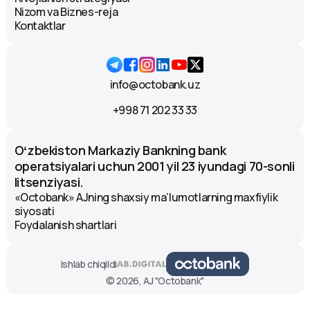
Nizom va Biznes-reja
Kontaktlar
info@octobank.uz
+998 71 202 33 33
Oʻzbekiston Markaziy Bankning bank
operatsiyalari uchun 2001 yil 23 iyundagi 70-sonli
litsenziyasi.
«Octobank» AJning shaxsiy ma’lumotlarning maxfiylik
siyosati
Foydalanish shartlari
Ishlab chiqildi
© 2026, AJ "Octobank"