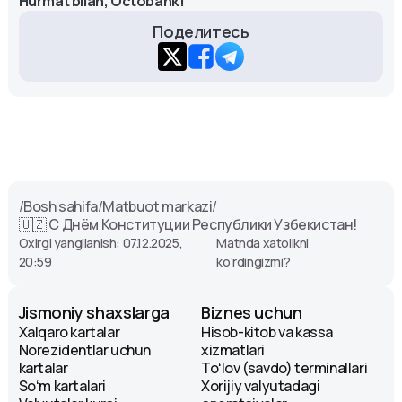
Hurmat bilan, Octobank!
Поделитесь
/
Bosh sahifa
/
Matbuot markazi
/
🇺🇿 С Днём Конституции Республики Узбекистан!
Oxirgi yangilanish: 07.12.2025,
Matnda xatolikni
20:59
ko‘rdingizmi?
Jismoniy shaxslarga
Biznes uchun
Xalqaro kartalar
Hisob-kitob va kassa
Norezidentlar uchun
xizmatlari
kartalar
Toʻlov (savdo) terminallari
Soʻm kartalari
Xorijiy valyutadagi