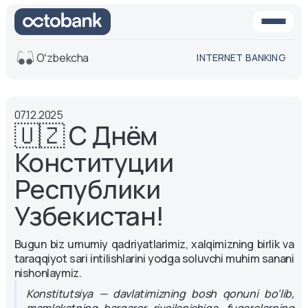
Oʻzbekcha
INTERNET BANKING
Ko'rinish
07.12.2025
O'rta
Oq-qora
🇺🇿 С Днём
versiya
versiya
Конституции
Ovoz
Matn o'lchami
Республики
Aa -
Aa
Узбекистан!
Aa +
Bugun biz umumiy qadriyatlarimiz, xalqimizning birlik va
taraqqiyot sari intilishlarini yodga soluvchi muhim sanani
nishonlaymiz.
Konstitutsiya — davlatimizning bosh qonuni bo‘lib,
mamlakatning barqaror rivojlanishiga, fuqarolarning