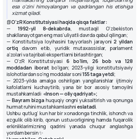
esa o‘zini himoyalangan va qadrlangan his etishiga
xizmat qiladi.
📗
O‘zR Konstitutsiyasi haqida qisqa faktlar:
—
1992-yil 8-dekabrda
, mustaqil O‘zbekiston
shakllanayotgan eng mas’uliyatli davrda qabul qilingan;
— Konstitutsiya loyihasini tayyorlash jarayoni
2 yildan
ortiq
davom etib, yuridik mutaxassislar, parlament
a’zolari va tajribali ekspertlarni birlashtirgan;
— O‘zR Konstitutsiyasi
6 bo‘lim, 26 bob va 128
moddadan iborat
bo‘lgan; 2023-yilgi konstitutsiyaviy
islohotlardan so‘ng moddalar soni
155 taga yetdi
;
— 2023-yilda amalga oshirilgan yangilanishlar ijtimoiy
kafolatlarni kuchaytirib, yana bir bor asosiy tamoyilni
mustahkamladi:
«Inson — oliy qadriyat»;
—
Bayram bizga
huquqiy ongni yuksaltirish va qonunga
hurmat ruhini mustahkamlashni
eslatadi
.
Ushbu qutlug‘ kun har bir xonadonga tinchlik, ishonch va
ezgulik olib kirib, qonun ustuvorligining hamda fuqarolik
erkinliklarimizning qadrini yanada chuqur anglashga
yordam bersin ✨