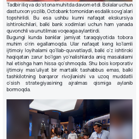
Tadbir iliq va do‘stona muhitda davom etdi. Bolalar uchun
dasturxon yozilib, Octobank tomonidan esdalik sovg‘alari
topshirildi. Bu esa ushbu kunni nafaqat ekskursiya
ishtirokchilari, balki bank xodimlari uchun ham yanada
quvonchli va unutilmas voqeaga aylantirdi.
Bugungi kunda banklar jamiyat taraqqiyotida tobora
muhim o‘rin egallamoqda. Ular nafaqat keng ko‘lamli
ijtimoiy loyihalarni qo‘llab-quvvatlaydi, balki o‘z ishtiroki
haqiqatan zarur bo‘lgan yo‘nalishlarda aniq masalalarni
hal etishga ham hissa qo‘shmoqda. Shu bois korporativ
ijtimoiy mas’uliyat bir martalik tashabbus emas, balki
tashkilotning barqaror rivojlanishi va uzoq muddatli
o‘sish strategiyasining ajralmas qismiga aylanib
bormoqda.