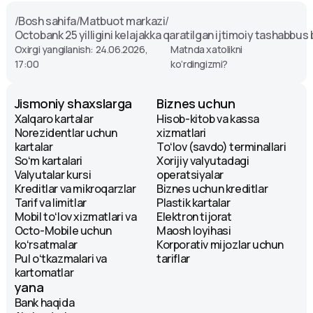
/
Bosh sahifa
/
Matbuot markazi
/
Octobank 25 yilligini kelajakka qaratilgan ijtimoiy tashabbus 
Oxirgi yangilanish: 24.06.2026,
Matnda xatolikni
17:00
ko‘rdingizmi?
Jismoniy shaxslarga
Biznes uchun
Xalqaro kartalar
Hisob-kitob va kassa
Norezidentlar uchun
xizmatlari
kartalar
Toʻlov (savdo) terminallari
Soʻm kartalari
Xorijiy valyutadagi
Valyutalar kursi
operatsiyalar
Kreditlar va mikroqarzlar
Biznes uchun kreditlar
Tarif va limitlar
Plastik kartalar
Mobil toʻlov xizmatlari va
Elektron tijorat
Octo-Mobile uchun
Maosh loyihasi
koʻrsatmalar
Korporativ mijozlar uchun
Pul oʻtkazmalari va
tariflar
kartomatlar
yana
Bank haqida