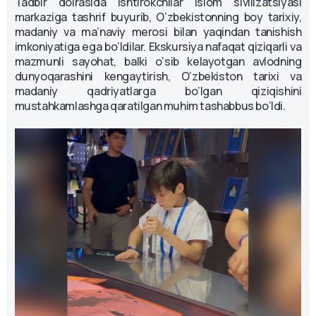
Tadbir doirasida ishtirokchilar Islom sivilizatsiyasi
markaziga tashrif buyurib, O‘zbekistonning boy tarixiy,
madaniy va ma’naviy merosi bilan yaqindan tanishish
imkoniyatiga ega bo‘ldilar. Ekskursiya nafaqat qiziqarli va
mazmunli sayohat, balki o‘sib kelayotgan avlodning
dunyoqarashini kengaytirish, O‘zbekiston tarixi va
madaniy qadriyatlarga bo‘lgan qiziqishini
mustahkamlashga qaratilgan muhim tashabbus bo‘ldi.