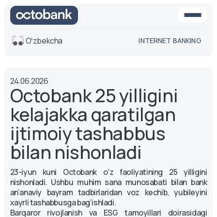
Oʻzbekcha
INTERNET BANKING
Ko'rinish
24.06.2026
O'rta
Oq-qora
Octobank 25 yilligini
versiya
versiya
kelajakka qaratilgan
Ovoz
Matn o'lchami
ijtimoiy tashabbus
Aa -
Aa
bilan nishonladi
Aa +
23-iyun kuni Octobank o‘z faoliyatining 25 yilligini
nishonladi. Ushbu muhim sana munosabati bilan bank
an’anaviy bayram tadbirlaridan voz kechib, yubileyini
xayrli tashabbusga bag‘ishladi.
Barqaror rivojlanish va ESG tamoyillari doirasidagi