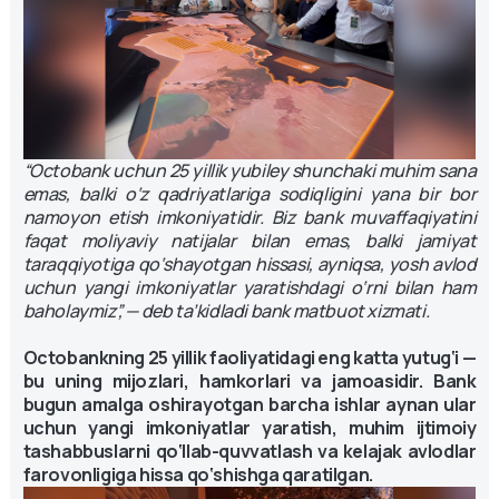
“Octobank uchun 25 yillik yubiley shunchaki muhim sana
emas, balki o‘z qadriyatlariga sodiqligini yana bir bor
namoyon etish imkoniyatidir. Biz bank muvaffaqiyatini
faqat moliyaviy natijalar bilan emas, balki jamiyat
taraqqiyotiga qo‘shayotgan hissasi, ayniqsa, yosh avlod
uchun yangi imkoniyatlar yaratishdagi o‘rni bilan ham
baholaymiz”, — deb ta’kidladi bank matbuot xizmati.
Octobankning 25 yillik faoliyatidagi eng katta yutug‘i —
bu uning mijozlari, hamkorlari va jamoasidir. Bank
bugun amalga oshirayotgan barcha ishlar aynan ular
uchun yangi imkoniyatlar yaratish, muhim ijtimoiy
tashabbuslarni qo‘llab-quvvatlash va kelajak avlodlar
farovonligiga hissa qo‘shishga qaratilgan.