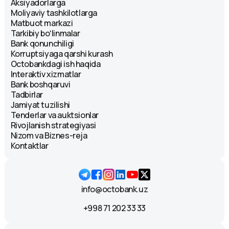
Aksiyadorlarga
Moliyaviy tashkilotlarga
Matbuot markazi
Tarkibiy boʻlinmalar
Bank qonunchiligi
Korruptsiyaga qarshi kurash
Octobankdagi ish haqida
Interaktiv xizmatlar
Bank boshqaruvi
Tadbirlar
Jamiyat tuzilishi
Tenderlar va auktsionlar
Rivojlanish strategiyasi
Nizom va Biznes-reja
Kontaktlar
info@octobank.uz
+998 71 202 33 33