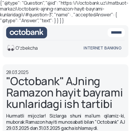
{ "@type": "Question", "@id": "https:\/\/octobank.uz\/matbuot-
markazi\/octobank-ajning-ramazon-hayit-bayrami-
kunlaridagi\/#question-3", "name": , "acceptedAnswer": {
"@type": "Answer", "text": } } ] }
Oʻzbekcha
INTERNET BANKING
Ko'rinish
28.03.2025
O'rta
Oq-qora
"Octobank" AJning
versiya
versiya
Ramazon hayit bayrami
Ovoz
Matn o'lchami
kunlaridagi ish tartibi
Aa -
Aa
Hurmatli mijozlar! Sizlarga shuni ma’lum qilamiz-ki,
Aa +
muborak Ramazon hayiti munosabati bilan "Octobank" AJ
29.03.2025 dan 31.03.2025 gacha ishlamaydi.