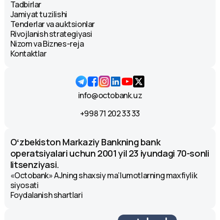
Tadbirlar
Jamiyat tuzilishi
Tenderlar va auktsionlar
Rivojlanish strategiyasi
Nizom va Biznes-reja
Kontaktlar
info@octobank.uz
+998 71 202 33 33
Oʻzbekiston Markaziy Bankning bank
operatsiyalari uchun 2001 yil 23 iyundagi 70-sonli
litsenziyasi.
«Octobank» AJning shaxsiy ma’lumotlarning maxfiylik
siyosati
Foydalanish shartlari