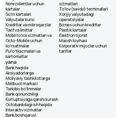
Norezidentlar uchun
xizmatlari
kartalar
Toʻlov (savdo) terminallari
Soʻm kartalari
Xorijiy valyutadagi
Valyutalar kursi
operatsiyalar
Kreditlar va mikroqarzlar
Biznes uchun kreditlar
Tarif va limitlar
Plastik kartalar
Mobil toʻlov xizmatlari va
Elektron tijorat
Octo-Mobile uchun
Maosh loyihasi
koʻrsatmalar
Korporativ mijozlar uchun
Pul oʻtkazmalari va
tariflar
kartomatlar
yana
Bank haqida
Aksiyadorlarga
Moliyaviy tashkilotlarga
Matbuot markazi
Tarkibiy boʻlinmalar
Bank qonunchiligi
Korruptsiyaga qarshi kurash
Octobankdagi ish haqida
Interaktiv xizmatlar
Bank boshqaruvi