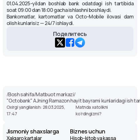
01.04.2025-yildan boshlab bank odatdagi ish tartibida
soat 09:00 dan 18:00 gacha ishlashni boshlaydi.
Bankomatlar, kartomatlar va Octo-Mobile ilovasi dam
olish kunlarisiz — 24/7 ishlaydi.
Поделитесь
/
Bosh sahifa
/
Matbuot markazi
/
"Octobank" AJning Ramazon hayit bayrami kunlaridagi ish tar
Oxirgi yangilanish: 28.03.2025,
Matnda xatolikni
17:47
ko‘rdingizmi?
Jismoniy shaxslarga
Biznes uchun
Xalqaro kartalar
Hisob-kitob va kassa