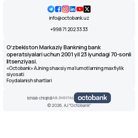
info@octobank.uz
+998 71 202 33 33
Oʻzbekiston Markaziy Bankning bank
operatsiyalari uchun 2001 yil 23 iyundagi 70-sonli
litsenziyasi.
«Octobank» AJning shaxsiy ma’lumotlarning maxfiylik
siyosati
Foydalanish shartlari
Ishlab chiqildi
© 2026, AJ "Octobank"