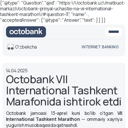
{ "@type": "Question", "@id": "https:\/\/octobank.uz\/matbuot-
markazi\/octobank-prinyal-uchastie-na-vii-international-
tashkent-marathon\/#question-3", "name": ,
"acceptedAnswer": { "@type": "Answer", "text": } } ] }
Oʻzbekcha
INTERNET BANKING
Ko'rinish
14.04.2025
O'rta
Oq-qora
Octobank VII
versiya
versiya
International Tashkent
Ovoz
Matn o'lchami
Marafonida ishtirok etdi
Aa -
Aa
Octobank jamoasi 13-aprel kuni bo‘lib o‘tgan
VII
Aa +
International Tashkent Marathon
— ommaviy xayriya
yugurish musobaqasida qatnashdi.