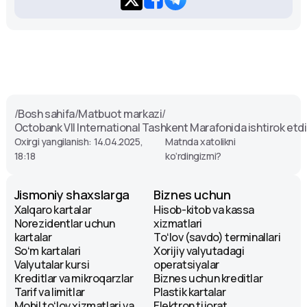
/
Bosh sahifa
/
Matbuot markazi
/
Octobank VII International Tashkent Marafonida ishtirok etdi
Oxirgi yangilanish: 14.04.2025,
Matnda xatolikni
18:18
ko‘rdingizmi?
Jismoniy shaxslarga
Biznes uchun
Xalqaro kartalar
Hisob-kitob va kassa
Norezidentlar uchun
xizmatlari
kartalar
Toʻlov (savdo) terminallari
Soʻm kartalari
Xorijiy valyutadagi
Valyutalar kursi
operatsiyalar
Kreditlar va mikroqarzlar
Biznes uchun kreditlar
Tarif va limitlar
Plastik kartalar
Mobil toʻlov xizmatlari va
Elektron tijorat