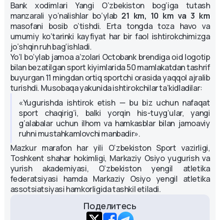
Bank xodimlari Yangi O‘zbekiston bog‘iga tutash
manzarali yo‘nalishlar bo‘ylab
21 km, 10 km va 3 km
masofani bosib o‘tishdi. Erta tongda toza havo va
umumiy ko‘tarinki kayfiyat har bir faol ishtirokchimizga
jo‘shqin ruh bag‘ishladi.
Yo‘l bo‘ylab jamoa a’zolari Octobank brendiga oid logotip
bilan bezatilgan sport kiyimlarida 50 mamlakatdan tashrif
buyurgan 11 mingdan ortiq sportchi orasida yaqqol ajralib
turishdi. Musobaqa yakunida ishtirokchilar ta’kidladilar:
«Yugurishda ishtirok etish — bu biz uchun nafaqat
sport chaqirig‘i, balki yorqin his-tuyg‘ular, yangi
g‘alabalar uchun ilhom va hamkasblar bilan jamoaviy
ruhni mustahkamlovchi manbadir».
Mazkur marafon har yili O‘zbekiston Sport vazirligi,
Toshkent shahar hokimligi, Markaziy Osiyo yugurish va
yurish akademiyasi, O‘zbekiston yengil atletika
federatsiyasi hamda Markaziy Osiyo yengil atletika
assotsiatsiyasi hamkorligida tashkil etiladi.
Поделитесь