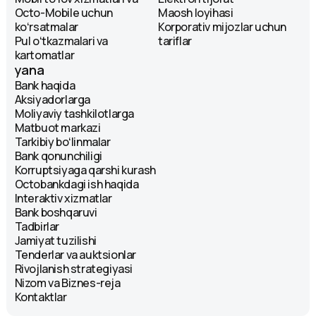
Octo-Mobile uchun
Maosh loyihasi
koʻrsatmalar
Korporativ mijozlar uchun
Pul oʻtkazmalari va
tariflar
kartomatlar
yana
Bank haqida
Aksiyadorlarga
Moliyaviy tashkilotlarga
Matbuot markazi
Tarkibiy boʻlinmalar
Bank qonunchiligi
Korruptsiyaga qarshi kurash
Octobankdagi ish haqida
Interaktiv xizmatlar
Bank boshqaruvi
Tadbirlar
Jamiyat tuzilishi
Tenderlar va auktsionlar
Rivojlanish strategiyasi
Nizom va Biznes-reja
Kontaktlar