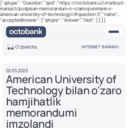
{ "@type": "Question", "@id": "https:\/\/octobank.uz\/matbuot-
markazi\/podpisan-memorandum-o-vzaimoponimanii-s-
american-university-of-technology\/#question-3", "name": ,
"acceptedAnswer": { "@type": "Answer", "text": } } ] }
Oʻzbekcha
INTERNET BANKING
Ko'rinish
02.05.2025
O'rta
Oq-qora
American University of
versiya
versiya
Technology bilan o‘zaro
Ovoz
Matn o'lchami
hamjihatlik
Aa -
Aa
memorandumi
Aa +
imzolandi