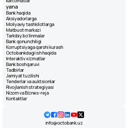
kartomatlar
yana
Bank haqida
Aksiyadorlarga
Moliyaviy tashkilotlarga
Matbuot markazi
Tarkibiy boʻlinmalar
Bank qonunchiligi
Korruptsiyaga qarshi kurash
Octobankdagi ish haqida
Interaktiv xizmatlar
Bank boshqaruvi
Tadbirlar
Jamiyat tuzilishi
Tenderlar va auktsionlar
Rivojlanish strategiyasi
Nizom va Biznes-reja
Kontaktlar
info@octobank.uz