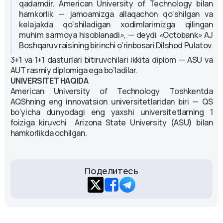
qadamdir. American University of Technology bilan
hamkorlik — jamoamizga allaqachon qo‘shilgan va
kelajakda qo‘shiladigan xodimlarimizga qilingan
muhim sarmoya hisoblanadi
»
, — deydi
«
Octobank
»
AJ
Boshqaruv raisining birinchi o‘rinbosari Dilshod Pulatov.
3+1 va 1+1 dasturlari bitiruvchilari ikkita diplom — ASU va
AUT rasmiy diplomiga ega bo‘ladilar.
UNIVERSITET HAQIDA
American University of Technology Toshkentda
AQShning eng innovatsion universitetlaridan biri — QS
bo‘yicha dunyodagi eng yaxshi universitetlarning 1
foiziga kiruvchi Arizona State University (ASU) bilan
hamkorlikda ochilgan.
Поделитесь