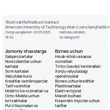
/
Bosh sahifa
/
Matbuot markazi
/
American University of Technology bilan o‘zaro hamjihatli
Oxirgi yangilanish: 02.05.2025,
Matnda xatolikni
18:34
ko‘rdingizmi?
Jismoniy shaxslarga
Biznes uchun
Xalqaro kartalar
Hisob-kitob va kassa
Norezidentlar uchun
xizmatlari
kartalar
Toʻlov (savdo) terminallari
Soʻm kartalari
Xorijiy valyutadagi
Valyutalar kursi
operatsiyalar
Kreditlar va mikroqarzlar
Biznes uchun kreditlar
Tarif va limitlar
Plastik kartalar
Mobil toʻlov xizmatlari va
Elektron tijorat
Octo-Mobile uchun
Maosh loyihasi
koʻrsatmalar
Korporativ mijozlar uchun
Pul oʻtkazmalari va
tariflar