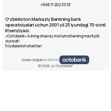
+998 71 202 33 33
Oʻzbekiston Markaziy Bankning bank
operatsiyalari uchun 2001 yil 23 iyundagi 70-sonli
litsenziyasi.
«Octobank» AJning shaxsiy ma’lumotlarning maxfiylik
siyosati
Foydalanish shartlari
Ishlab chiqildi
© 2026, AJ "Octobank"