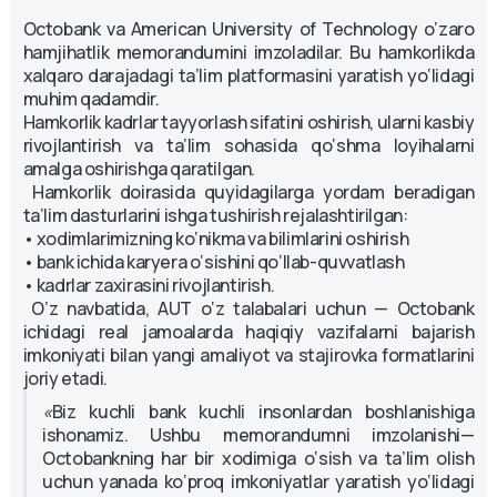
Octobank va American University of Technology o‘zaro
hamjihatlik memorandumini imzoladilar. Bu hamkorlikda
xalqaro darajadagi ta’lim platformasini yaratish yo‘lidagi
muhim qadamdir.
Hamkorlik kadrlar tayyorlash sifatini oshirish, ularni kasbiy
rivojlantirish va ta’lim sohasida qo‘shma loyihalarni
amalga oshirishga qaratilgan.
Hamkorlik doirasida quyidagilarga yordam beradigan
ta’lim dasturlarini ishga tushirish rejalashtirilgan:
• xodimlarimizning ko‘nikma va bilimlarini oshirish
• bank ichida karyera o‘sishini qo‘llab-quvvatlash
• kadrlar zaxirasini rivojlantirish.
O’z navbatida, AUT o‘z talabalari uchun — Octobank
ichidagi real jamoalarda haqiqiy vazifalarni bajarish
imkoniyati bilan yangi amaliyot va stajirovka formatlarini
joriy etadi.
«
Biz kuchli bank kuchli insonlardan boshlanishiga
ishonamiz. Ushbu memorandumni imzolanishi—
Octobankning har bir xodimiga o‘sish va ta’lim olish
uchun yanada ko‘proq imkoniyatlar yaratish yo‘lidagi