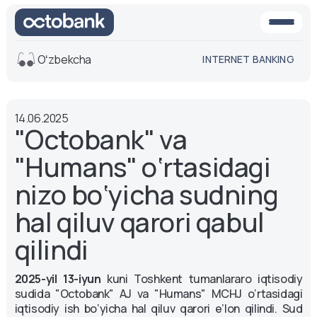
Oʻzbekcha
INTERNET BANKING
Ko'rinish
14.06.2025
O'rta
Oq-qora
"Octobank" va
versiya
versiya
"Humans" o‘rtasidagi
Ovoz
Matn o'lchami
nizo bo‘yicha sudning
Aa -
Aa
hal qiluv qarori qabul
Aa +
qilindi
2025-yil 13-iyun
kuni Toshkent tumanlararo iqtisodiy
sudida "Octobank" AJ va "Humans" MCHJ o‘rtasidagi
iqtisodiy ish bo‘yicha hal qiluv qarori e’lon qilindi. Sud