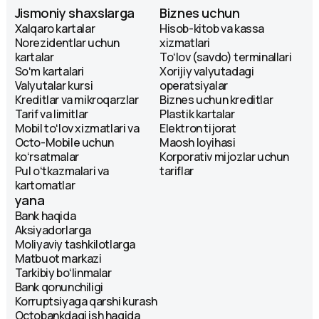
Jismoniy shaxslarga
Biznes uchun
Xalqaro kartalar
Hisob-kitob va kassa
Norezidentlar uchun
xizmatlari
kartalar
Toʻlov (savdo) terminallari
Soʻm kartalari
Xorijiy valyutadagi
Valyutalar kursi
operatsiyalar
Kreditlar va mikroqarzlar
Biznes uchun kreditlar
Tarif va limitlar
Plastik kartalar
Mobil toʻlov xizmatlari va
Elektron tijorat
Octo-Mobile uchun
Maosh loyihasi
koʻrsatmalar
Korporativ mijozlar uchun
Pul oʻtkazmalari va
tariflar
kartomatlar
yana
Bank haqida
Aksiyadorlarga
Moliyaviy tashkilotlarga
Matbuot markazi
Tarkibiy boʻlinmalar
Bank qonunchiligi
Korruptsiyaga qarshi kurash
Octobankdagi ish haqida