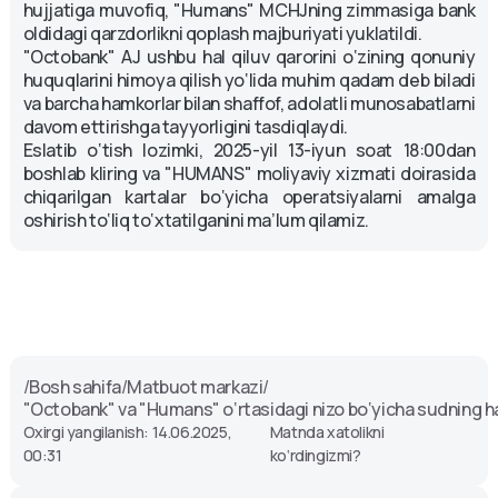
hujjatiga muvofiq, "Humans" MCHJning zimmasiga bank
oldidagi qarzdorlikni qoplash majburiyati yuklatildi.
"Octobank" AJ ushbu hal qiluv qarorini o‘zining qonuniy
huquqlarini himoya qilish yo‘lida muhim qadam deb biladi
va barcha hamkorlar bilan shaffof, adolatli munosabatlarni
davom ettirishga tayyorligini tasdiqlaydi.
Eslatib o‘tish lozimki, 2025-yil 13-iyun soat 18:00dan
boshlab kliring va "HUMANS" moliyaviy xizmati doirasida
chiqarilgan kartalar bo‘yicha operatsiyalarni amalga
oshirish to‘liq to‘xtatilganini ma’lum qilamiz.
/
Bosh sahifa
/
Matbuot markazi
/
"Octobank" va "Humans" o‘rtasidagi nizo bo‘yicha sudning hal 
Oxirgi yangilanish: 14.06.2025,
Matnda xatolikni
00:31
ko‘rdingizmi?