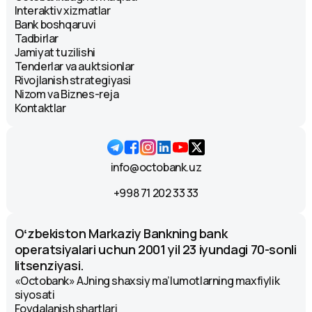
Interaktiv xizmatlar
Bank boshqaruvi
Tadbirlar
Jamiyat tuzilishi
Tenderlar va auktsionlar
Rivojlanish strategiyasi
Nizom va Biznes-reja
Kontaktlar
info@octobank.uz
+998 71 202 33 33
Oʻzbekiston Markaziy Bankning bank
operatsiyalari uchun 2001 yil 23 iyundagi 70-sonli
litsenziyasi.
«Octobank» AJning shaxsiy ma’lumotlarning maxfiylik
siyosati
Foydalanish shartlari