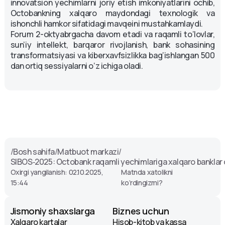
innovatsion yechimlarni joriy etish imkoniyatlarini ochib,
Octobankning xalqaro maydondagi texnologik va
ishonchli hamkor sifatidagi mavqeini mustahkamlaydi.
Forum 2-oktyabrgacha davom etadi va raqamli to‘lovlar,
sun’iy intellekt, barqaror rivojlanish, bank sohasining
transformatsiyasi va kiberxavfsizlikka bag‘ishlangan 500
dan ortiq sessiyalarni o‘z ichiga oladi.
/
Bosh sahifa
/
Matbuot markazi
/
SIBOS‑2025: Octobank raqamli yechimlariga xalqaro banklar 
Oxirgi yangilanish: 02.10.2025,
Matnda xatolikni
15:44
ko‘rdingizmi?
Jismoniy shaxslarga
Biznes uchun
Xalqaro kartalar
Hisob-kitob va kassa