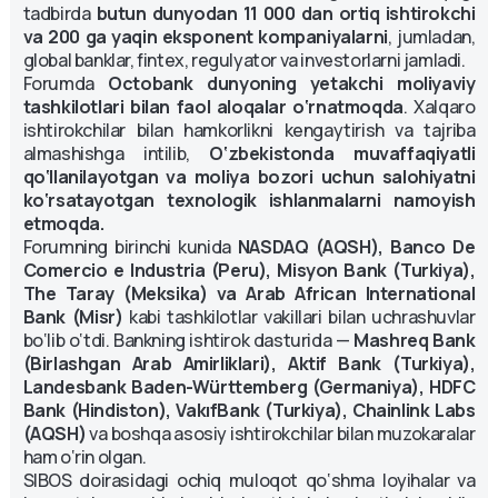
tadbirda
butun dunyodan 11 000 dan ortiq ishtirokchi
va 200 ga yaqin eksponent kompaniyalarni
, jumladan,
global banklar, fintex, regulyator va investorlarni jamladi.
Forumda
Octobank dunyoning yetakchi moliyaviy
tashkilotlari bilan faol aloqalar o‘rnatmoqda
. Xalqaro
ishtirokchilar bilan hamkorlikni kengaytirish va tajriba
almashishga intilib,
O‘zbekistonda muvaffaqiyatli
qo‘llanilayotgan va moliya bozori uchun salohiyatni
ko‘rsatayotgan texnologik ishlanmalarni namoyish
etmoqda.
Forumning birinchi kunida
NASDAQ (AQSH), Banco De
Comercio e Industria (Peru), Misyon Bank (Turkiya),
The Taray (Meksika) va Arab African International
Bank (Misr)
kabi tashkilotlar vakillari bilan uchrashuvlar
bo‘lib o‘tdi. Bankning ishtirok dasturida —
Mashreq Bank
(Birlashgan Arab Amirliklari), Aktif Bank (Turkiya),
Landesbank Baden-Württemberg (Germaniya), HDFC
Bank (Hindiston), VakıfBank (Turkiya), Chainlink Labs
(AQSH)
va boshqa asosiy ishtirokchilar bilan muzokaralar
ham o‘rin olgan.
SIBOS doirasidagi ochiq muloqot qo‘shma loyihalar va