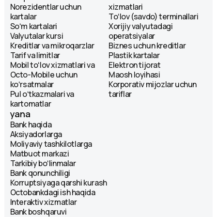
Norezidentlar uchun
xizmatlari
kartalar
Toʻlov (savdo) terminallari
Soʻm kartalari
Xorijiy valyutadagi
Valyutalar kursi
operatsiyalar
Kreditlar va mikroqarzlar
Biznes uchun kreditlar
Tarif va limitlar
Plastik kartalar
Mobil toʻlov xizmatlari va
Elektron tijorat
Octo-Mobile uchun
Maosh loyihasi
koʻrsatmalar
Korporativ mijozlar uchun
Pul oʻtkazmalari va
tariflar
kartomatlar
yana
Bank haqida
Aksiyadorlarga
Moliyaviy tashkilotlarga
Matbuot markazi
Tarkibiy boʻlinmalar
Bank qonunchiligi
Korruptsiyaga qarshi kurash
Octobankdagi ish haqida
Interaktiv xizmatlar
Bank boshqaruvi