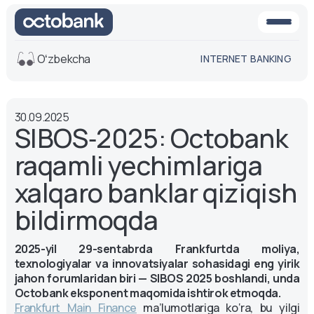
Oʻzbekcha
INTERNET BANKING
Ko'rinish
30.09.2025
O'rta
Oq-qora
SIBOS‑2025: Octobank
versiya
versiya
raqamli yechimlariga
Ovoz
Matn o'lchami
xalqaro banklar qiziqish
Aa -
Aa
bildirmoqda
Aa +
2025-yil 29-sentabrda Frankfurtda moliya,
texnologiyalar va innovatsiyalar sohasidagi eng yirik
jahon forumlaridan biri — SIBOS 2025 boshlandi, unda
Octobank eksponent maqomida ishtirok etmoqda.
Frankfurt Main Finance
ma’lumotlariga ko‘ra, bu yilgi