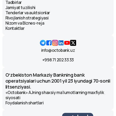
Tadbirlar
Jamiyat tuzilishi
Tenderlar va auktsionlar
Rivojlanish strategiyasi
Nizom va Biznes-reja
Kontaktlar
info@octobank.uz
+998 71 202 33 33
Oʻzbekiston Markaziy Bankning bank
operatsiyalari uchun 2001 yil 23 iyundagi 70-sonli
litsenziyasi.
«Octobank» AJning shaxsiy ma’lumotlarning maxfiylik
siyosati
Foydalanish shartlari