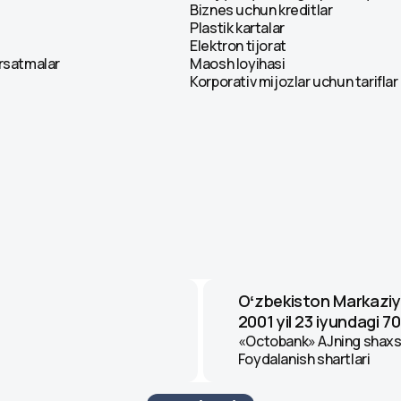
Biznes uchun kreditlar
Plastik kartalar
Elektron tijorat
ʻrsatmalar
Maosh loyihasi
Korporativ mijozlar uchun tariflar
Oʻzbekiston Markaziy
2001 yil 23 iyundagi 70
«Octobank» AJning shaxsi
Foydalanish shartlari