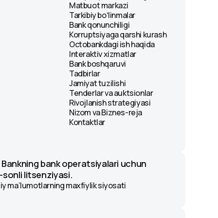
Matbuot markazi
Tarkibiy boʻlinmalar
Bank qonunchiligi
Korruptsiyaga qarshi kurash
Octobankdagi ish haqida
Interaktiv xizmatlar
Bank boshqaruvi
Tadbirlar
Jamiyat tuzilishi
Tenderlar va auktsionlar
Rivojlanish strategiyasi
Nizom va Biznes-reja
Kontaktlar
 Bankning bank operatsiyalari uchun
-sonli litsenziyasi.
y ma’lumotlarning maxfiylik siyosati