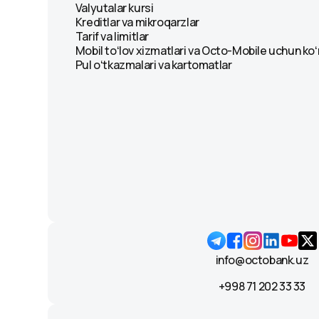
Valyutalar kursi
Kreditlar va mikroqarzlar
Tarif va limitlar
Mobil toʻlov xizmatlari va Octo-Mobile uchun ko
Pul oʻtkazmalari va kartomatlar
info@octobank.uz
+998 71 202 33 33