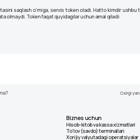
Avtokredit 2.0
asini saqlash o‘rniga, servis token oladi. Hatto kimdir ushbu t
Ipoteka
a olmaydi. Token faqat quyidagilar uchun amal qiladi:
ntlar
ima?
Oxirgi yan
Biznes uchun
Hisob-kitob va kassa xizmatlari
Toʻlov (savdo) terminallari
Xorijiy valyutadagi operatsiyalar