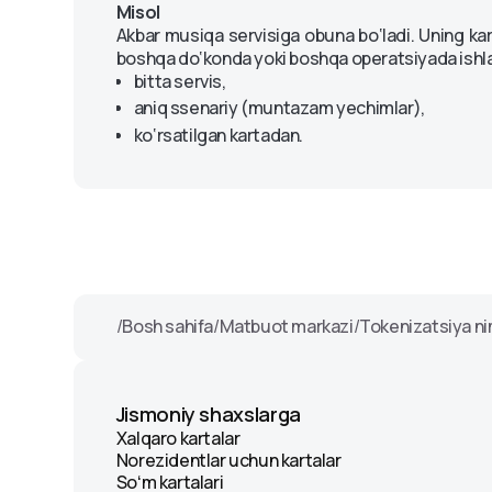
Komplaens
Misol
kartomatlar
Hujjatlar shakli
Mijozlarning murojaat qilish
Akbar musiqa servisiga obuna bo‘ladi. Uning kart
Pul oʻtkazmalari
Maxfiylik siyosati
tartibi
boshqa do‘konda yoki boshqa operatsiyada ishlat
Mobil toʻlov xizmatlari va
Qoidalar va reglame
bitta servis,
Octo-Mobile uchun
aniq ssenariy (muntazam yechimlar),
koʻrsatmalar
OlmaPay to‘lov tizimi
ko‘rsatilgan kartadan.
/
Bosh sahifa
/
Matbuot markazi
/
Tokenizatsiya n
Jismoniy shaxslarga
Xalqaro kartalar
Norezidentlar uchun kartalar
Soʻm kartalari