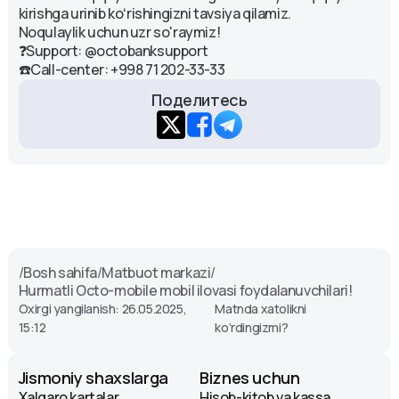
kirishga urinib koʻrishingizni tavsiya qilamiz.
Noqulaylik uchun uzr so'raymiz!
❓Support: @octobanksupport
☎️Call-center: +998 71 202-33-33
Поделитесь
/
Bosh sahifa
/
Matbuot markazi
/
Hurmatli Octo-mobile mobil ilovasi foydalanuvchilari!
Oxirgi yangilanish: 26.05.2025,
Matnda xatolikni
15:12
ko‘rdingizmi?
Jismoniy shaxslarga
Biznes uchun
Xalqaro kartalar
Hisob-kitob va kassa