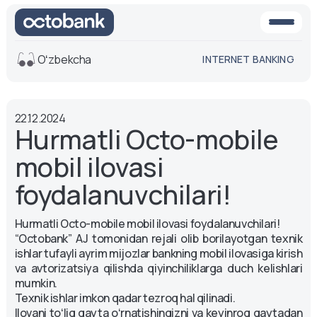
Oʻzbekcha
INTERNET BANKING
Ko'rinish
22.12.2024
O'rta
Oq-qora
Hurmatli Octo-mobile
versiya
versiya
mobil ilovasi
Ovoz
Matn o'lchami
foydalanuvchilari!
Aa -
Aa
Hurmatli Octo-mobile mobil ilovasi foydalanuvchilari!
Aa +
“Octobank” AJ tomonidan rejali olib borilayotgan texnik
ishlar tufayli ayrim mijozlar bankning mobil ilovasiga kirish
va avtorizatsiya qilishda qiyinchiliklarga duch kelishlari
mumkin.
Texnik ishlar imkon qadar tezroq hal qilinadi.
Ilovani toʻliq qayta oʻrnatishingizni va keyinroq qaytadan