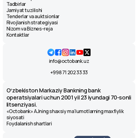
Tadbirlar
Jamiyat tuzilishi
Tenderlar va auktsionlar
Rivojlanish strategiyasi
Nizom va Biznes-reja
Kontaktlar
info@octobank.uz
+998 71 202 33 33
Oʻzbekiston Markaziy Bankning bank
operatsiyalari uchun 2001 yil 23 iyundagi 70-sonli
litsenziyasi.
«Octobank» AJning shaxsiy ma’lumotlarning maxfiylik
siyosati
Foydalanish shartlari