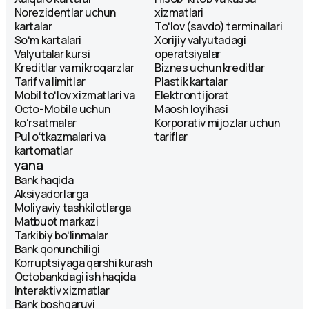
Norezidentlar uchun
xizmatlari
kartalar
Toʻlov (savdo) terminallari
Soʻm kartalari
Xorijiy valyutadagi
Valyutalar kursi
operatsiyalar
Kreditlar va mikroqarzlar
Biznes uchun kreditlar
Tarif va limitlar
Plastik kartalar
Mobil toʻlov xizmatlari va
Elektron tijorat
Octo-Mobile uchun
Maosh loyihasi
koʻrsatmalar
Korporativ mijozlar uchun
Pul oʻtkazmalari va
tariflar
kartomatlar
yana
Bank haqida
Aksiyadorlarga
Moliyaviy tashkilotlarga
Matbuot markazi
Tarkibiy boʻlinmalar
Bank qonunchiligi
Korruptsiyaga qarshi kurash
Octobankdagi ish haqida
Interaktiv xizmatlar
Bank boshqaruvi